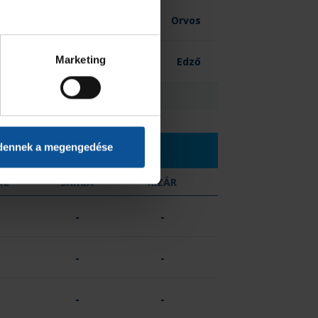
-
Orvos
Marketing
-
Edző
0
dennek a megengedése
RC
SÁRGA
KIZÁR
-
-
-
-
-
-