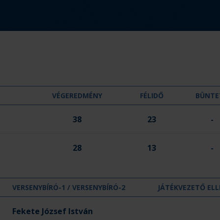
d
m
é
n
y
:
VÉGEREDMÉNY
FÉLIDŐ
BÜNTE
38
23
-
28
13
-
VERSENYBÍRÓ-1 / VERSENYBÍRÓ-2
JÁTÉKVEZETŐ ELL
Fekete József István