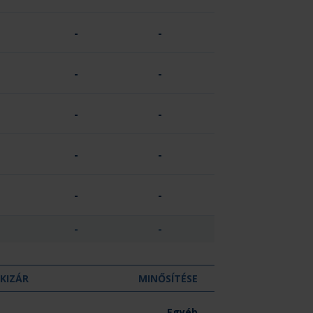
-
-
-
-
-
-
-
-
-
-
-
-
KIZÁR
MINŐSÍTÉSE
-
Egyéb