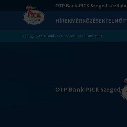
Ugrás
Ugrás
OTP Bank-PICK Szeged kézilab
a
az
fő
oldal
HÍREK
MÉRKŐZÉSEK
FELNŐT
tartalomra
aljára
Kezdőlap
OTP Bank-PICK Szeged - PLER-Budapest
Főoldal
v
s
OTP Bank-PICK Szeged
.