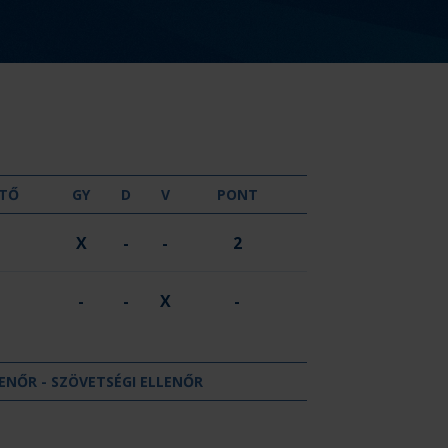
GYŐZELEM
DÖNTETLEN
VERESÉG
TŐ
GY
D
V
PONT
X
-
-
2
-
-
X
-
ENŐR - SZÖVETSÉGI ELLENŐR