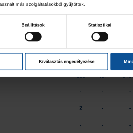
sznált más szolgáltatásokból gyűjtöttek.
-
-
Beállítások
Statisztikai
-
-
0
0
Kiválasztás engedélyezése
Min
GÓL
7M
2 PE
-
-
-
2
-
-
-
-
-