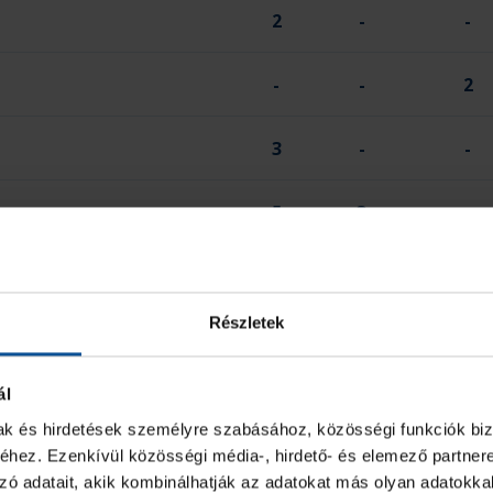
2
-
-
-
-
2
3
-
-
5
3
-
38
5
4
Részletek
2 PERC
SÁRGA
ál
-
-
mak és hirdetések személyre szabásához, közösségi funkciók biz
hez. Ezenkívül közösségi média-, hirdető- és elemező partner
-
-
zó adatait, akik kombinálhatják az adatokat más olyan adatokka