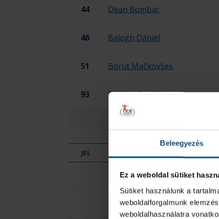
44
Dean Bombac
46
Balogh Dániel
51
Borut Mačkovšek
93
Szilágyi Benjámin
ÖSSZESEN
Beleegyezés
JEL
HIVATALOS SZEMÉLY NEVE
OTP Bank-Pick Szeged
Ez a weboldal sütiket haszn
Dorde Ignjatovic
Sütiket használunk a tartal
weboldalforgalmunk elemzésé
Kárpáti Krisztián
weboldalhasználatra vonatko