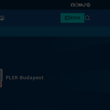
Facebook
Instagram
YouTube
TikTok
Spotify
BELÉPÉS
Jegyek
Keresés
PLER-Budapest