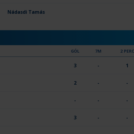
Nádasdi Tamás
GÓL
7M
2 PER
3
-
1
2
-
-
-
-
-
3
-
-