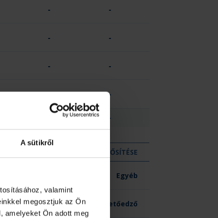
-
-
-
-
-
-
-
-
-
-
A sütikről
KIZÁR
MINŐSÍTÉSE
-
Egyéb
tosításához, valamint
einkkel megosztjuk az Ön
-
Vezetőedző
l, amelyeket Ön adott meg