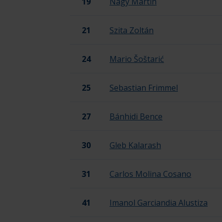
19
Nagy Martin
21
Szita Zoltán
24
Mario Šoštarić
25
Sebastian Frimmel
27
Bánhidi Bence
30
Gleb Kalarash
31
Carlos Molina Cosano
41
Imanol Garciandia Alustiza