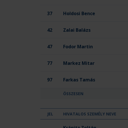
37
Holdosi Bence
42
Zalai Balázs
47
Fodor Martin
77
Markez Mitar
97
Farkas Tamás
ÖSSZESEN
JEL
HIVATALOS SZEMÉLY NEVE
OTP Bank-Pick Szeged
Kránitz Zoltán