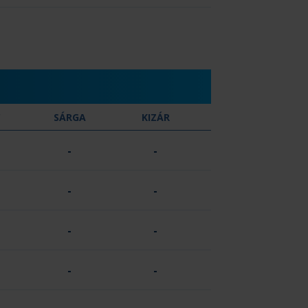
C
SÁRGA
KIZÁR
-
-
-
-
-
-
-
-