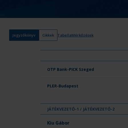
Jegyzőkönyv
Cikkek
Tabella
Mérkőzések
Csapat neve
OTP Bank-PICK Szeged
PLER-Budapest
JÁTÉKVEZETŐ-1 / JÁTÉKVEZETŐ-2
Kiu Gábor