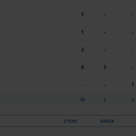
5
-
-
1
-
-
2
-
-
6
3
-
-
-
1
28
3
3
2 PERC
SÁRGA
-
-