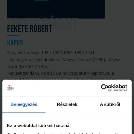
Fekete Róbert
Kapus
Szegedi karrierje: 1985-1987,1989-1996,2001.
Legnagyobb szegedi sikerei: Magyar bajnok (1996), Magyar
Kupa-győztes (1993)
Kapuslegendánk. Az első Bajnokcsapatunk kapitánya, a
szegedi kézilabda történelem egyik fontos személyisége.
Döntő érdemeket szerzett abban, hogy 1996-ban először
ülhettünk fel a magyar bajnoki trónra. 1993-ban tagja volt a
Magyar Kupa-győztes csapatnak. 81-szer szerepelt a magyar
Beleegyezés
Részletek
A sütikről
válogatottban.
A klubhoz mindig hűséges maradt, kapusedzőként és
sportvezetőként vállalt szerepet.
Ez a weboldal sütiket használ