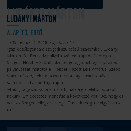
Ludányi Márton
alapító, edző
1935. február 1.-2018. augusztus 12.
Igazi edzőlegenda a szegedi születésű szakember, Ludányi
Márton. Dr. Bérczi Mihállyal közösen alapították meg a
Szegedi Előrét. A kitűnő edző rengeteg tehetséges játékos
pályafutását indította el. Többek között Lele Ambrus, Szabó
Sonka László, Fekete Róbert és Buday Dániel is nála
sajátította el a sportág alapjait.
Mindig nagy szurkolónk maradt, haláláig a lelátón szurkolt
nekünk. Emlékezetes mondása a következő volt: "Az, hogy ez
van, az Szeged jellegzetessége! Tartsuk meg, de vigyázzunk
rá!"