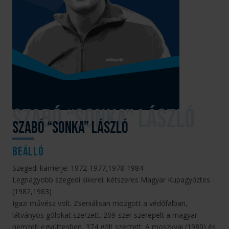
Szabó “Sonka” László
beálló
Szegedi karrierje: 1972-1977,1978-1984
Legnagyobb szegedi sikerei: kétszeres Magyar Kupagyőztes
(1982,1983)
Igazi művész volt. Zseniálisan mozgott a védőfalban,
látványos gólokat szerzett. 209-szer szerepelt a magyar
nemzeti együttesben, 374 gólt szerzett. A moszkvai (1980) és