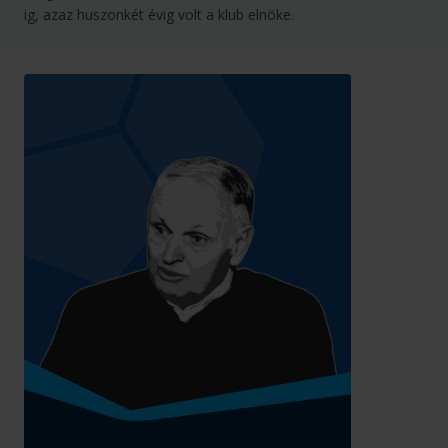
ig, azaz huszonkét évig volt a klub elnöke.