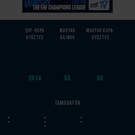
EHF-Kupa
Magyar
Magyar kupa-
győztes
bajnok
győztes
2014
5
x
8
x
Támogatók