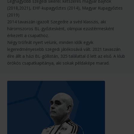
Legnagyobb szegedi sikerei: kétszeres magyar bajnok
(2018,2021), EHF-kupagyőztes (2014), Magyar Kupagyőztes
(2019)
2014 tavaszán igazolt Szegedre a svéd klasszis, aki
háromszoros BL-győztesként, olimpiai ezüstérmesként
érkezett a csapathoz.
Négy trófeát nyert velünk, minden idők egyik
legeredményesebb szegedi játékosává vált. 2021 tavaszán
élre állt a házi BL-góllistán, 325 találattal ő lett az első. A klub
örökös csapatkapitánya, aki sokak példaképe marad.