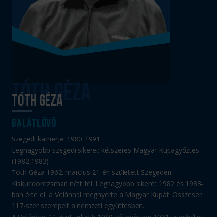
Tóth Géza
balátlövő
Szegedi karrierje: 1980-1991
Legnagyobb szegedi sikerei: kétszeres Magyar Kupagyőztes
(1982,1983)
Tóth Géza 1962. március 21-én született Szegeden.
Kiskundorozsmán nőtt fel. Legnagyobb sikerét 1982 és 1983-
ban érte el, a Volánnal megnyerte a Magyar Kupát. Összesen
117-szer szerepelt a nemzeti együttesben.
A Volánban 11 évet töltött: 1980-tól egészen 1991-ig erősített