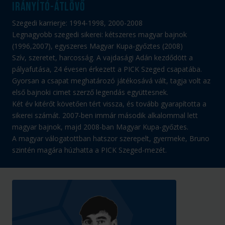
irányító-átlövő
Szegedi karrierje: 1994-1998, 2000-2008
Legnagyobb szegedi sikerei: kétszeres magyar bajnok
(1996,2007), egyszeres Magyar Kupa-győztes (2008)
Szív, szeretet, harcosság. A vajdasági Adán kezdődött a
pályafutása, 24 évesen érkezett a PICK Szeged csapatába.
Gyorsan a csapat meghatározó játékosává vált, tagja volt az
első bajnoki cimet szerző legendás együttesnek.
Két év kitérőt követően tért vissza, és tovább gyarapította a
sikerei számát. 2007-ben immár második alkalommal lett
magyar bajnok, majd 2008-ban Magyar Kupa-győztes.
A magyar válogatottban hatszor szerepelt, gyermeke, Bruno
szintén magára húzhatta a PICK Szeged-mezét.