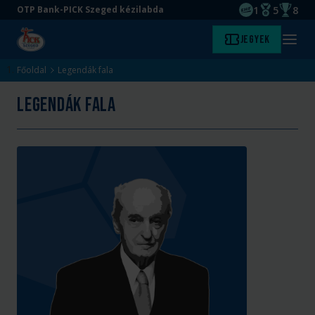
1
5
8
OTP Bank-PICK Szeged kézilabda
EHF kupagyőze
Magyar Baj
Magyar
Ugrás
Ugrás
Jegyek
Kezdőlap
Menü
a
az
megny
fő
oldal
Főoldal
Legendák fala
tartalomra
aljára
Legendák fala