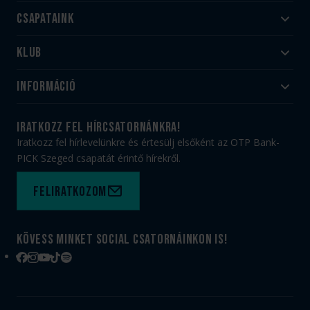
Csapataink
Klub
Felnőtt
Akadémia
Utánpótlás
Információ
#HandballFamily
#kékek szívügyünk
Klubtörténet
Jegy- és bérletvásárlás
iratkozz fel hírcsatornánkra!
Munkatársaink
Webshop
Iratkozz fel hírlevelünkre és értesülj elsőként az OTP Bank-
PICK Aréna
Impresszum
PICK Szeged csapatát érintő hírekről.
Sajtóakkreditáció
TAO
Büszkeségeink
Adatvédelem
Feliratkozom
Felhasználási feltételek
Kapcsolat
Kövess minket social csatornáinkon is!
Facebook
Instagram
YouTube
TikTok
Spotify