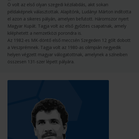
Ö volt az első olyan szegedi kézilabdás, akit sokan
példaképnek választottak. Alapítónk, Ludányi Márton indította
el azon a sikeres pályán, amelyen befutott. Háromszor nyert
Magyar Kupát. Tagja volt az első győztes csapatnak, amely
kiléphetett a nemzetközi porondra is.
Az 1982-es MK-döntő első meccsén Szegeden 12 gólt dobott
a Veszprémnek. Tagja volt az 1980-as olimpián negyedik
helyen végzett magyar válogatottnak, amelynek a színeiben
összesen 131-szer lépett pályára.