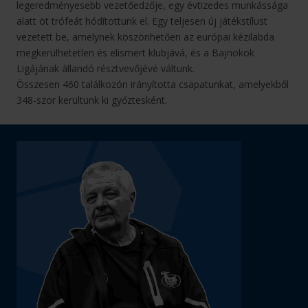
legeredményesebb vezetőedzője, egy évtizedes munkássága
alatt öt trófeát hódítottunk el. Egy teljesen új játékstílust
vezetett be, amelynek köszönhetően az európai kézilabda
megkerülhetetlen és elismert klubjává, és a Bajnokok
Ligájának állandó résztvevőjévé váltunk.
Összesen 460 találkozón irányította csapatunkat, amelyekből
348-szor kerültünk ki győztesként.