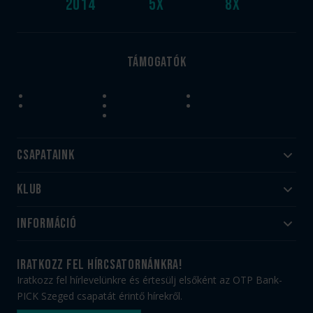
2014
5
x
8
x
Támogatók
Csapataink
Klub
Felnőtt
Akadémia
Utánpótlás
Információ
#HandballFamily
#kékek szívügyünk
Klubtörténet
Jegy- és bérletvásárlás
iratkozz fel hírcsatornánkra!
Munkatársaink
Webshop
Iratkozz fel hírlevelünkre és értesülj elsőként az OTP Bank-
PICK Aréna
Impresszum
PICK Szeged csapatát érintő hírekről.
Sajtóakkreditáció
TAO