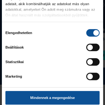
adatait, akik kombinálhatják az adatokat más olyan
adatokkal, amelyeket Ön adott meg számukra vagy az
Ön által használt más szolgáltatásokból gyűjtöttek.
Hozzájárulás
Elengedhetetlen
kiválasztása
Grafitceruza 25/26
Igazolványtartó
390 Ft
Szeged
Beállítások
1 090 Ft
Megvásárolom
Megvásárolom
Statisztikai
Tovább a webshopra
Marketing
Mindennek a megengedése