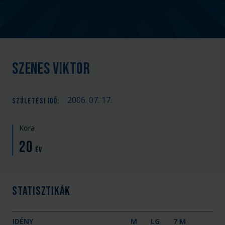
Szenes Viktor
2006. 07. 17.
SZÜLETÉSI IDŐ
:
Kora
20
év
Statisztikák
IDÉNY
M
LG
7 M