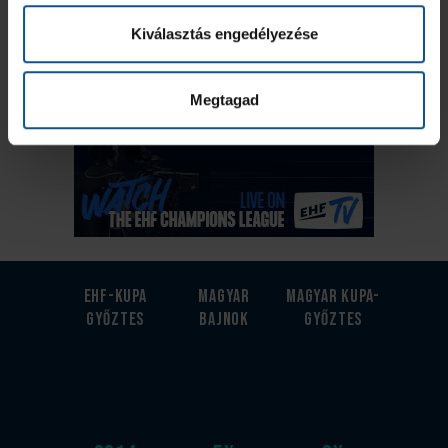
Kiválasztás engedélyezése
Megtagad
EHF-Kupa
Magyar
Magyar kupa-
győztes
bajnok
győztes