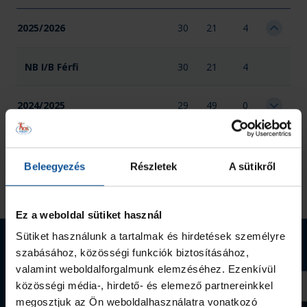
2025/2026
30
21
4
NB I/B Férfi
30
21
4
2024/2025
29
49
0
2023/2024
30
71
0
Beleegyezés
Részletek
A sütikről
Összesen
89
141
4
Ez a weboldal sütiket használ
Sütiket használunk a tartalmak és hirdetések személyre
Webshop termékek
szabásához, közösségi funkciók biztosításához,
valamint weboldalforgalmunk elemzéséhez. Ezenkívül
közösségi média-, hirdető- és elemező partnereinkkel
megosztjuk az Ön weboldalhasználatra vonatkozó