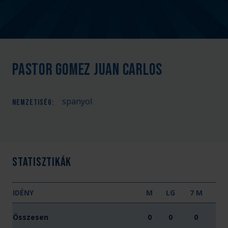
Pastor Gomez Juan Carlos
spanyol
NEMZETISÉG
:
Statisztikák
IDÉNY
M
LG
7 M
Összesen
0
0
0