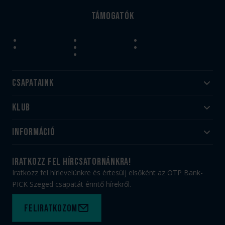
Támogatók
Csapataink
Klub
Felnőtt
Akadémia
Utánpótlás
Információ
#HandballFamily
#kékek szívügyünk
Klubtörténet
Jegy- és bérletvásárlás
iratkozz fel hírcsatornánkra!
Munkatársaink
Webshop
Iratkozz fel hírlevelünkre és értesülj elsőként az OTP Bank-
PICK Aréna
Impresszum
PICK Szeged csapatát érintő hírekről.
Sajtóakkreditáció
TAO
Büszkeségeink
Adatvédelem
Feliratkozom
Felhasználási feltételek