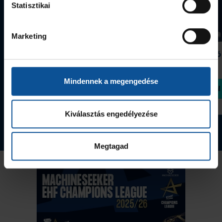
Statisztikai
Marketing
Grafitceruza 25/26
Igazolványtartó
390 Ft
Szeged
1 090 Ft
Mindennek a megengedése
Megvásárolom
Megvásárolom
Kiválasztás engedélyezése
Tovább a webshopra
Megtagad