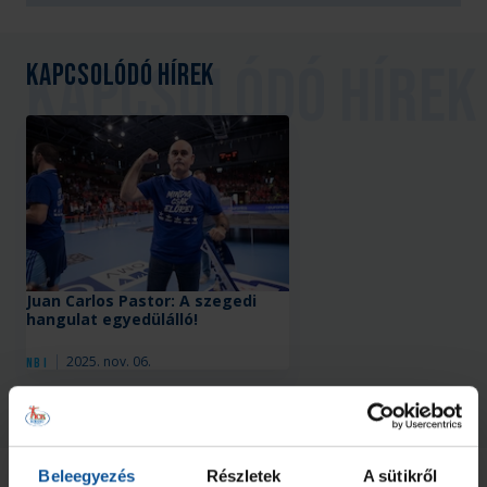
Kapcsolódó hírek
Juan Carlos Pastor: A szegedi
hangulat egyedülálló!
2025. nov. 06.
NB I
Megnézem az összeset
Beleegyezés
Részletek
A sütikről