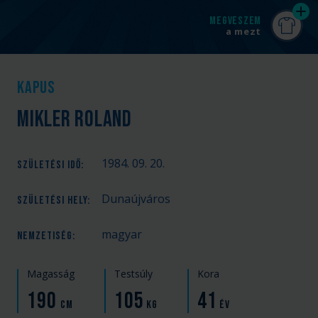
MEGVESZEM
a mezt
Kapus
Mikler Roland
1984. 09. 20.
SZÜLETÉSI IDŐ
:
Dunaújváros
SZÜLETÉSI HELY
:
magyar
NEMZETISÉG
:
Magasság
Testsúly
Kora
190
105
41
cm
kg
év