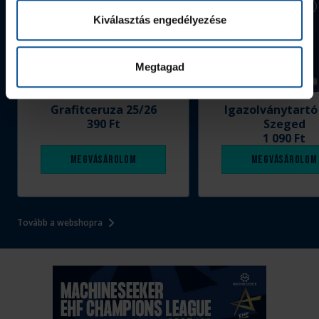
Kiválasztás engedélyezése
Megtagad
Grafitceruza 25/26
Igazolványtartó
390 Ft
Szeged
1 090 Ft
Megvásárolom
Megvásárolom
Tovább a webshopra