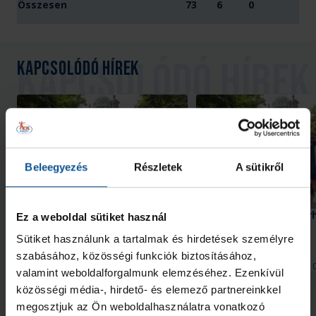
Összesen
73
6
0
Kapcsolódó hírek
Beleegyezés
Részletek
A sütikről
Galéria
#kékek Tour 1. állomás:
Közönségsiker a vásárh
Ez a weboldal sütiket használ
Hódmezővásárhely
#kékek Touron
Sütiket használunk a tartalmak és hirdetések személyre
szabásához, közösségi funkciók biztosításához,
2026. aug. 07.
2026. aug. 
Handball Family
Handball Family
valamint weboldalforgalmunk elemzéséhez. Ezenkívül
közösségi média-, hirdető- és elemező partnereinkkel
Megnézem az összeset
megosztjuk az Ön weboldalhasználatra vonatkozó