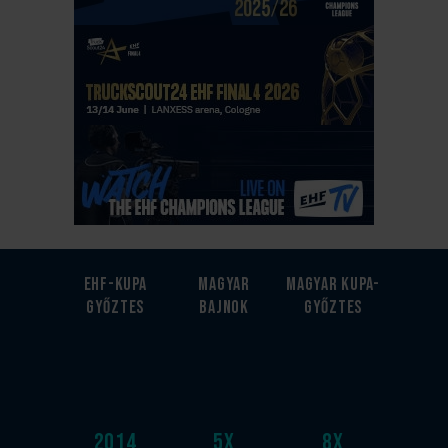
EHF-Kupa
Magyar
Magyar kupa-
győztes
bajnok
győztes
2014
5
x
8
x