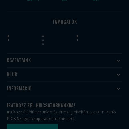
Támogatók
Csapataink
Klub
Felnőtt
Akadémia
Utánpótlás
Információ
#HandballFamily
#kékek szívügyünk
Klubtörténet
Jegy- és bérletvásárlás
iratkozz fel hírcsatornánkra!
Munkatársaink
Webshop
Iratkozz fel hírlevelünkre és értesülj elsőként az OTP Bank-
PICK Aréna
Impresszum
PICK Szeged csapatát érintő hírekről.
Sajtóakkreditáció
TAO
Büszkeségeink
Adatvédelem