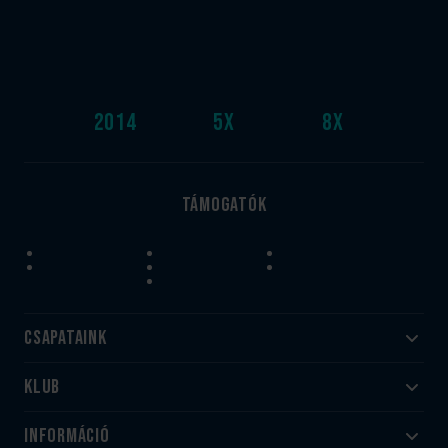
2014
5
x
8
x
Támogatók
Csapataink
Klub
Felnőtt
Akadémia
Utánpótlás
Információ
#HandballFamily