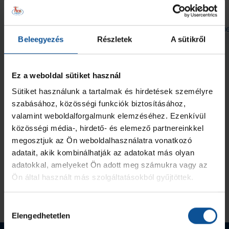
csütörtökön
bajnokságon
2026. júl. 15.
2026. júl. 06
Handball Family
Handball Family
Beleegyezés
Részletek
A sütikről
Megnézem az összeset
Ez a weboldal sütiket használ
Sütiket használunk a tartalmak és hirdetések személyre
szabásához, közösségi funkciók biztosításához,
valamint weboldalforgalmunk elemzéséhez. Ezenkívül
közösségi média-, hirdető- és elemező partnereinkkel
megosztjuk az Ön weboldalhasználatra vonatkozó
adatait, akik kombinálhatják az adatokat más olyan
adatokkal, amelyeket Ön adott meg számukra vagy az
Ön által használt más szolgáltatásokból gyűjtöttek.
Hozzájárulás
Elengedhetetlen
kiválasztása