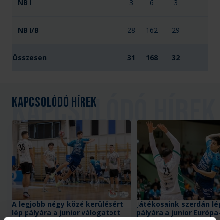
NB I
3
6
3
NB I/B
28
162
29
Összesen
31
168
32
Kapcsolódó hírek
A legjobb négy közé kerülésért
Játékosaink szerdán l
lép pályára a junior válogatott
pályára a junior Európa