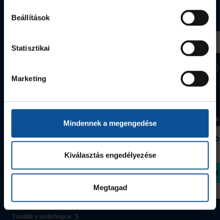
Webshop termékek
Beállítások
Statisztikai
Marketing
Mindennek a megengedése
Grafitceruza 25/26
Igazolványtartó
390 Ft
Szeged
Kiválasztás engedélyezése
1 090 Ft
Megvásárolom
Megvásárolom
Megtagad
Tovább a webshopra