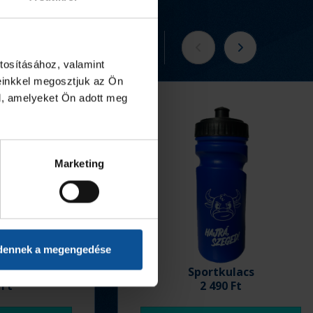
Tovább a webshopra
tosításához, valamint
einkkel megosztjuk az Ön
l, amelyeket Ön adott meg
Marketing
dennek a megengedése
ó 25/26
Sportkulacs
 Ft
2 490 Ft