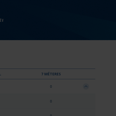
év
L
7 MÉTERES
0
0
0