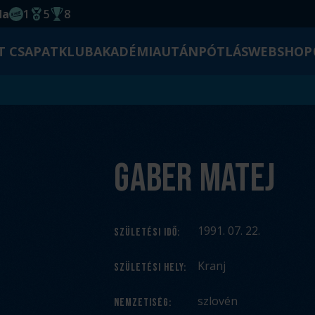
da
1
5
8
EHF kupagyőzelem 2014
Magyar Bajnoki cím
Magyar-Kupa győzelem
T CSAPAT
KLUB
AKADÉMIA
UTÁNPÓTLÁS
WEBSHOP
Gaber Matej
1991. 07. 22.
SZÜLETÉSI IDŐ
:
Kranj
SZÜLETÉSI HELY
:
szlovén
NEMZETISÉG
: