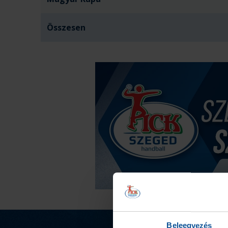
Összesen
Beleegyezés