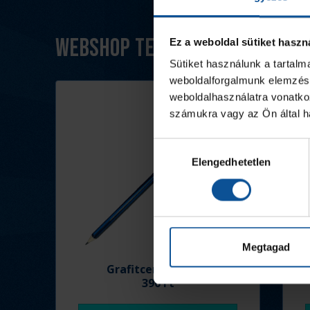
Webshop termékek
Ez a weboldal sütiket haszn
Sütiket használunk a tartal
weboldalforgalmunk elemzésé
weboldalhasználatra vonatko
számukra vagy az Ön által ha
Hozzájárulás
Elengedhetetlen
kiválasztása
Megtagad
Grafitceruza 25/26
390 Ft