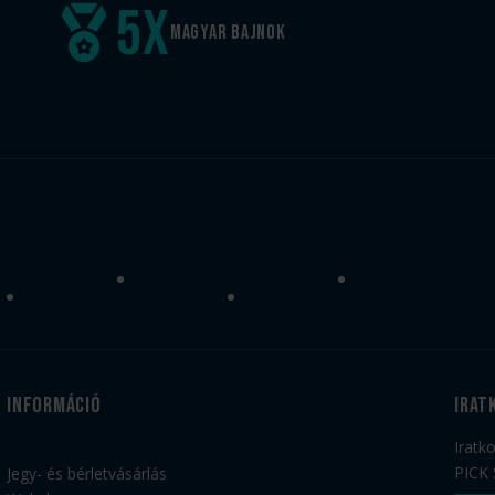
5
x
Magyar
bajnok
Információ
irat
Iratk
PICK 
Jegy- és bérletvásárlás