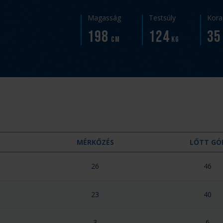
Magasság
Testsúly
Kora
198
124
35
cm
kg
MÉRKŐZÉS
LŐTT GÓ
26
46
23
40
3
6