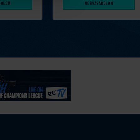
rolom
Megvásárolom