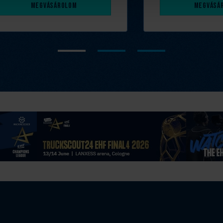
Megvásárolom
Megvásá