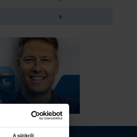
0
A sütikről