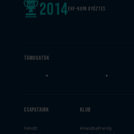
2014
EHF-Kupa győztes
Támogatók
Csapataink
Klub
Felnőtt
#HandballFamily