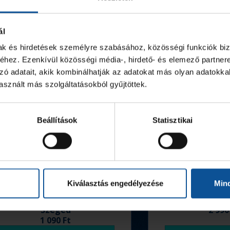
ál
mak és hirdetések személyre szabásához, közösségi funkciók biz
hez. Ezenkívül közösségi média-, hirdető- és elemező partner
zó adatait, akik kombinálhatják az adatokat más olyan adatokka
sznált más szolgáltatásokból gyűjtöttek.
Beállítások
Statisztikai
Kiválasztás engedélyezése
Min
Igazolványtartó tok,
Tolltart
Szeged
2 990
1 090 Ft