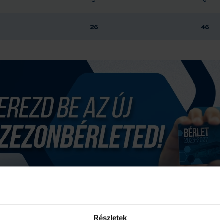
26
46
Részletek