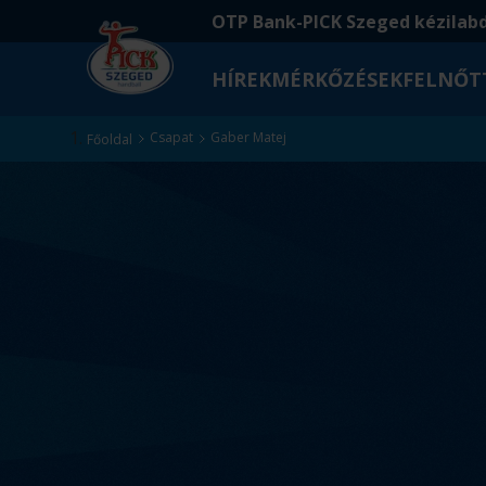
Ugrás
Ugrás
OTP Bank-PICK Szeged kézilab
a
az
fő
oldal
HÍREK
MÉRKŐZÉSEK
FELNŐT
tartalomra
aljára
Kezdőlap
Csapat
Gaber Matej
Főoldal