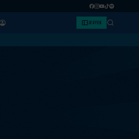
Facebook
Instagram
YouTube
TikTok
Spotify
BELÉPÉS
Jegyek
Keresés