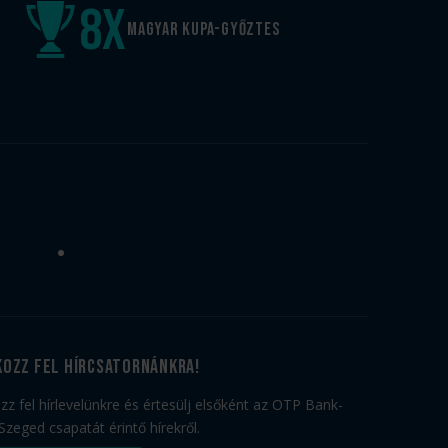
8
x
Magyar kupa-győztes
kozz fel hírcsatornánkra!
ozz fel hírlevelünkre és értesülj elsőként az OTP Bank-
Szeged csapatát érintő hírekről.