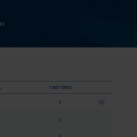
év
L
7 MÉTERES
0
0
0