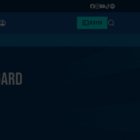
Facebook
Instagram
YouTube
TikTok
Spotify
BELÉPÉS
Jegyek
Keresés
gard