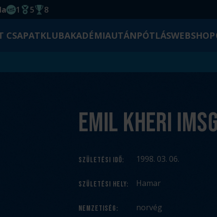
da
1
5
8
EHF kupagyőzelem 2014
Magyar Bajnoki cím
Magyar-Kupa győzelem
T CSAPAT
KLUB
AKADÉMIA
UTÁNPÓTLÁS
WEBSHOP
Emil Kheri Ims
1998. 03. 06.
SZÜLETÉSI IDŐ
:
Hamar
SZÜLETÉSI HELY
:
norvég
NEMZETISÉG
: