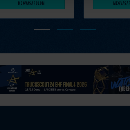
Megvásárolom
Megvásá