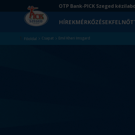
Ugrás
Ugrás
OTP Bank-PICK Szeged kézilab
a
az
fő
oldal
HÍREK
MÉRKŐZÉSEK
FELNŐT
tartalomra
aljára
Kezdőlap
Csapat
Emil Kheri Imsgard
Főoldal