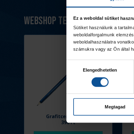
Webshop termékek
Ez a weboldal sütiket haszn
Sütiket használunk a tartal
weboldalforgalmunk elemzésé
weboldalhasználatra vonatko
számukra vagy az Ön által ha
Hozzájárulás
Elengedhetetlen
kiválasztása
Megtagad
Grafitceruza 25/26
390 Ft