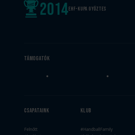
2014
EHF-Kupa győztes
Támogatók
Csapataink
Klub
Felnőtt
#HandballFamily