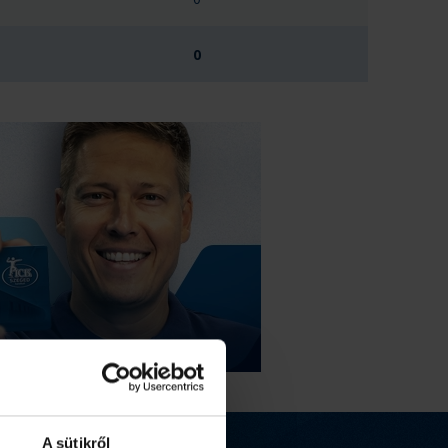
0
A sütikről