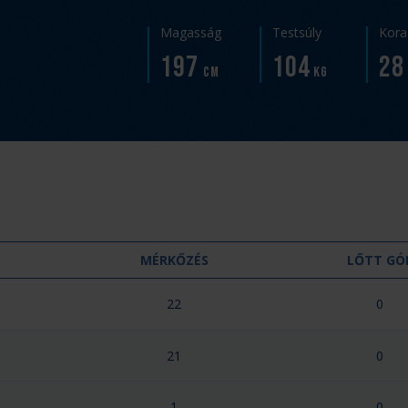
Magasság
Testsúly
Kora
197
104
28
cm
kg
MÉRKŐZÉS
LŐTT GÓ
22
0
21
0
1
0