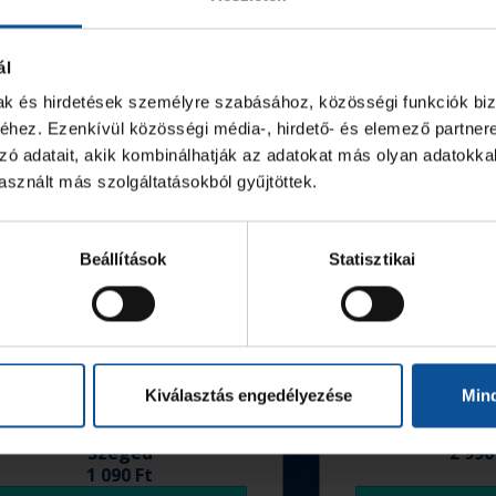
ál
mak és hirdetések személyre szabásához, közösségi funkciók biz
hez. Ezenkívül közösségi média-, hirdető- és elemező partner
zó adatait, akik kombinálhatják az adatokat más olyan adatokka
sznált más szolgáltatásokból gyűjtöttek.
Beállítások
Statisztikai
Kiválasztás engedélyezése
Min
Igazolványtartó tok,
Tolltart
Szeged
2 990
1 090 Ft