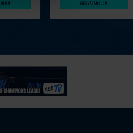
rolom
Megvásárolom