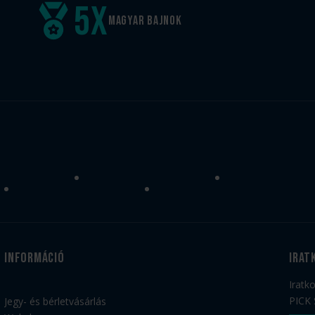
5
x
Magyar
bajnok
Információ
irat
Iratk
PICK 
Jegy- és bérletvásárlás