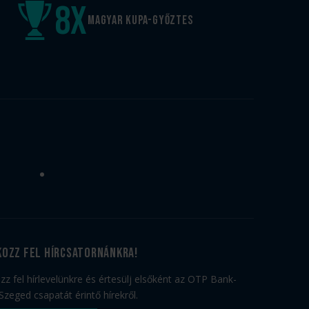
8
x
Magyar kupa-győztes
kozz fel hírcsatornánkra!
ozz fel hírlevelünkre és értesülj elsőként az OTP Bank-
Szeged csapatát érintő hírekről.