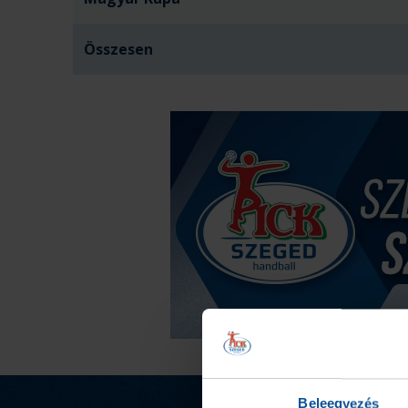
Összesen
Beleegyezés