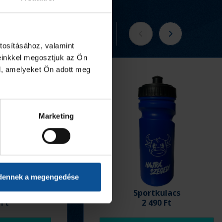
Tovább a webshopra
tosításához, valamint
einkkel megosztjuk az Ön
l, amelyeket Ön adott meg
Marketing
dennek a megengedése
ó 25/26
Sportkulacs
 Ft
2 490 Ft