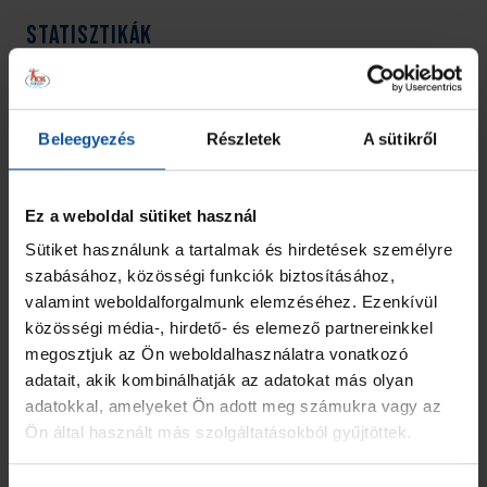
Statisztikák
IDÉNY
M
LG
7 M
Beleegyezés
Részletek
A sütikről
2023/2024
10
24
0
NB I/B
10
24
0
Ez a weboldal sütiket használ
Sütiket használunk a tartalmak és hirdetések személyre
Összesen
10
24
0
szabásához, közösségi funkciók biztosításához,
valamint weboldalforgalmunk elemzéséhez. Ezenkívül
közösségi média-, hirdető- és elemező partnereinkkel
megosztjuk az Ön weboldalhasználatra vonatkozó
adatait, akik kombinálhatják az adatokat más olyan
adatokkal, amelyeket Ön adott meg számukra vagy az
Ön által használt más szolgáltatásokból gyűjtöttek.