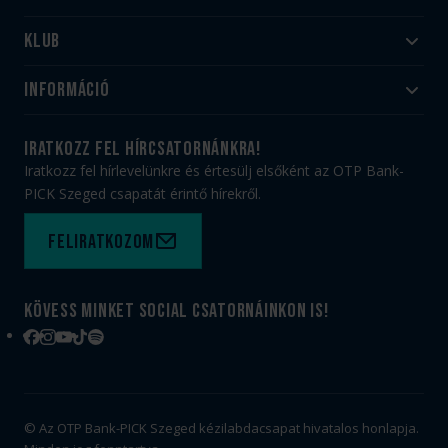
Klub
Felnőtt
Akadémia
Utánpótlás
Információ
#HandballFamily
#kékek szívügyünk
Klubtörténet
Jegy- és bérletvásárlás
iratkozz fel hírcsatornánkra!
Munkatársaink
Webshop
Iratkozz fel hírlevelünkre és értesülj elsőként az OTP Bank-
PICK Aréna
Impresszum
PICK Szeged csapatát érintő hírekről.
Sajtóakkreditáció
TAO
Büszkeségeink
Adatvédelem
Feliratkozom
Felhasználási feltételek
Kapcsolat
Kövess minket social csatornáinkon is!
Facebook
Instagram
YouTube
TikTok
Spotify
© Az OTP Bank-PICK Szeged kézilabdacsapat hivatalos honlapja.