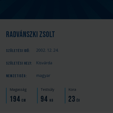
Radvánszki Zsolt
2002. 12. 24.
SZÜLETÉSI IDŐ
:
Kisvárda
SZÜLETÉSI HELY
:
magyar
NEMZETISÉG
:
Magasság
Testsúly
Kora
194
94
23
cm
kg
év