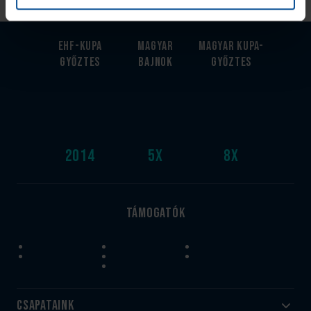
EHF-Kupa
Magyar
Magyar kupa-
győztes
bajnok
győztes
2014
5
x
8
x
Támogatók
Csapataink