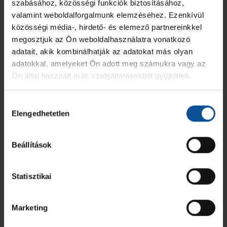
szabásához, közösségi funkciók biztosításához,
U14 - 9. forduló -
valamint weboldalforgalmunk elemzéséhez. Ezenkívül
2
0
0
Kunszentmárton
közösségi média-, hirdető- és elemező partnereinkkel
megosztjuk az Ön weboldalhasználatra vonatkozó
XIII. OrosCup - FU15
4
11
0
adatait, akik kombinálhatják az adatokat más olyan
adatokkal, amelyeket Ön adott meg számukra vagy az
2024/2025
13
0
0
Ön által használt más szolgáltatásokból gyűjtöttek.
Összesen
40
11
0
Hozzájárulás
Elengedhetetlen
kiválasztása
Beállítások
Statisztikai
Marketing