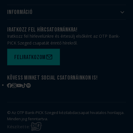
Akadémia
Utánpótlás
Információ
#HandballFamily
#kékek szívügyünk
Klubtörténet
Jegy- és bérletvásárlás
iratkozz fel hírcsatornánkra!
Munkatársaink
Webshop
Iratkozz fel hírlevelünkre és értesülj elsőként az OTP Bank-
PICK Aréna
Impresszum
PICK Szeged csapatát érintő hírekről.
Sajtóakkreditáció
TAO
Büszkeségeink
Adatvédelem
Feliratkozom
Felhasználási feltételek
Kapcsolat
Kövess minket social csatornáinkon is!
Facebook
Instagram
YouTube
TikTok
Spotify
© Az OTP Bank-PICK Szeged kézilabdacsapat hivatalos honlapja.
Minden jog fenntartva.
BIG
Készítette:
FISH