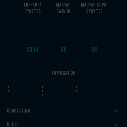
EHF-Kupa
Magyar
Magyar kupa-
győztes
bajnok
győztes
2014
5
x
8
x
Támogatók
Csapataink
Klub
Felnőtt