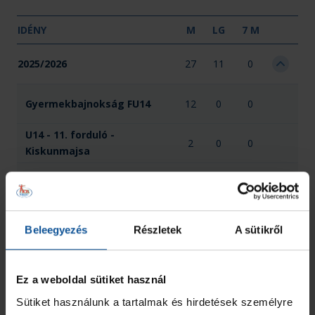
IDÉNY
M
LG
7 M
2025/2026
27
11
0
Gyermekbajnokság FU14
12
0
0
U14 - 11. forduló -
2
0
0
Kiskunmajsa
U14 - 12. forduló - Makó
2
0
0
U14 - 2. forduló - Szeged
1
0
0
Beleegyezés
Részletek
A sütikről
U14 - 4. forduló - Apátfalva
2
0
0
Ez a weboldal sütiket használ
U14 - 7. forduló -
2
0
0
Sütiket használunk a tartalmak és hirdetések személyre
Törökszentmiklós