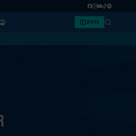
Facebook
Instagram
YouTube
TikTok
Spotify
BELÉPÉS
Jegyek
Keresés
r