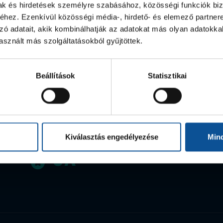
mak és hirdetések személyre szabásához, közösségi funkciók biz
hez. Ezenkívül közösségi média-, hirdető- és elemező partner
zó adatait, akik kombinálhatják az adatokat más olyan adatokka
sznált más szolgáltatásokból gyűjtöttek.
Beállítások
Statisztikai
Kiválasztás engedélyezése
Min
5
x
Magyar
bajnok