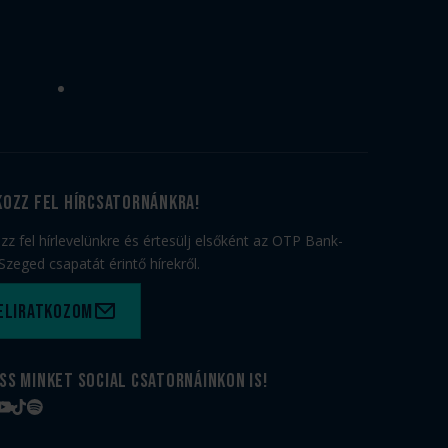
kozz fel hírcsatornánkra!
ozz fel hírlevelünkre és értesülj elsőként az OTP Bank-
Szeged csapatát érintő hírekről.
eliratkozom
ss minket social csatornáinkon is!
book
tagram
YouTube
TikTok
Spotify