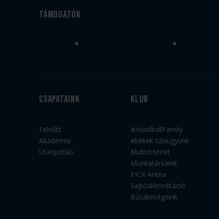
Támogatók
Csapataink
Klub
Felnőtt
#HandballFamily
Akadémia
#kékek szívügyünk
Utánpótlás
Klubtörténet
Munkatársaink
PICK Aréna
Sajtóakkreditáció
Büszkeségeink