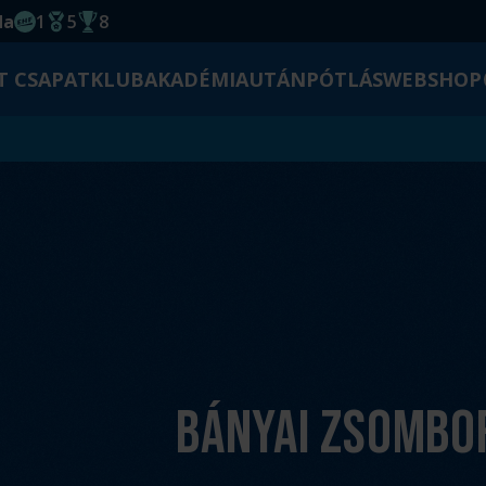
da
1
5
8
EHF kupagyőzelem 2014
Magyar Bajnoki cím
Magyar-Kupa győzelem
T CSAPAT
KLUB
AKADÉMIA
UTÁNPÓTLÁS
WEBSHOP
Bányai Zsombo