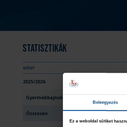
Statisztikák
IDÉNY
2025/2026
Gyermekbajnokság FU14
Beleegyezés
Összesen
Ez a weboldal sütiket haszn