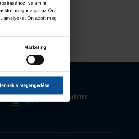
tosításához, valamint
einkkel megosztjuk az Ön
l, amelyeket Ön adott meg
Marketing
dennek a megengedése
8
x
Magyar kupa-győztes