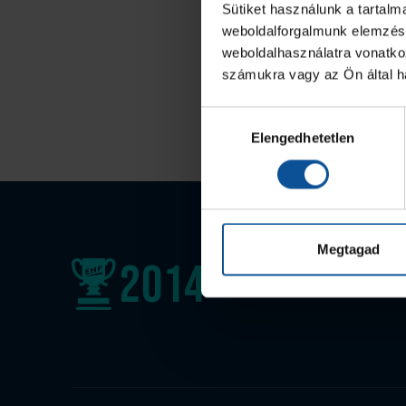
Sütiket használunk a tartal
weboldalforgalmunk elemzésé
weboldalhasználatra vonatko
számukra vagy az Ön által ha
Hozzájárulás
Elengedhetetlen
kiválasztása
Megtagad
2014
EHF-Kupa győztes