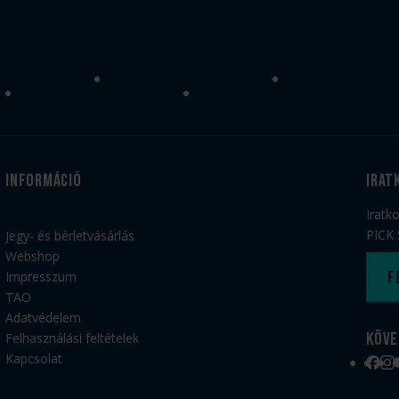
Információ
irat
Iratk
PICK 
Jegy- és bérletvásárlás
Webshop
F
Impresszum
TAO
Adatvédelem
Köve
Felhasználási feltételek
Kapcsolat
Face
Ins