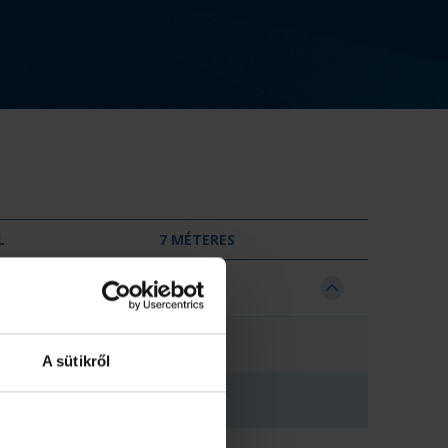
L
7 MÉTERES
0
0
A sütikről
0