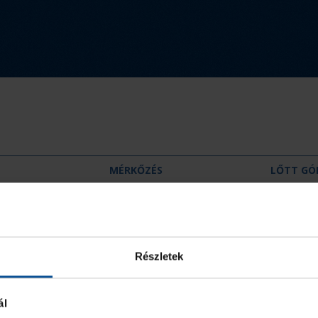
MÉRKŐZÉS
LŐTT GÓ
2
0
2
0
Részletek
2
0
ál