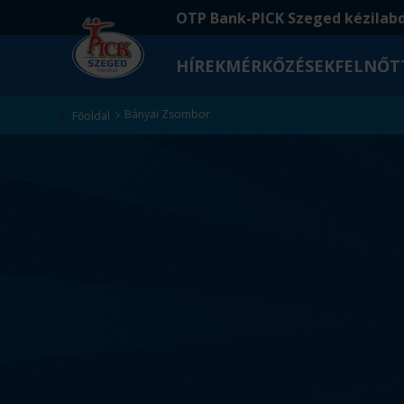
Ugrás
Ugrás
OTP Bank-PICK Szeged kézilab
a
az
fő
oldal
HÍREK
MÉRKŐZÉSEK
FELNŐT
tartalomra
aljára
Kezdőlap
Bányai Zsombor
Főoldal