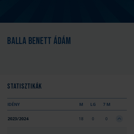
Balla Benett Ádám
Statisztikák
IDÉNY
M
LG
7 M
2023/2024
18
0
0