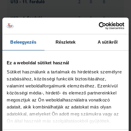
U13 - 11. forduló
2
0
0
U13 - 4. forduló
2
0
0
U13 - 5. forduló
2
0
0
Beleegyezés
Részletek
A sütikről
U13 - 9. forduló
2
0
0
Ez a weboldal sütiket használ
U13 Gyermekbajnokság
10
0
0
Sütiket használunk a tartalmak és hirdetések személyre
szabásához, közösségi funkciók biztosításához,
Összesen
18
0
0
valamint weboldalforgalmunk elemzéséhez. Ezenkívül
közösségi média-, hirdető- és elemező partnereinkkel
megosztjuk az Ön weboldalhasználatra vonatkozó
adatait, akik kombinálhatják az adatokat más olyan
adatokkal, amelyeket Ön adott meg számukra vagy az
Ön által használt más szolgáltatásokból gyűjtöttek.