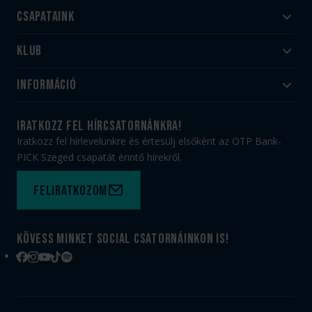
Csapataink
Klub
Felnőtt
Akadémia
Utánpótlás
Információ
#HandballFamily
#kékek szívügyünk
Klubtörténet
Jegy- és bérletvásárlás
iratkozz fel hírcsatornánkra!
Munkatársaink
Webshop
Iratkozz fel hírlevelünkre és értesülj elsőként az OTP Bank-
PICK Aréna
Impresszum
PICK Szeged csapatát érintő hírekről.
Sajtóakkreditáció
TAO
Büszkeségeink
Adatvédelem
Feliratkozom
Felhasználási feltételek
Kapcsolat
Kövess minket social csatornáinkon is!
Facebook
Instagram
YouTube
TikTok
Spotify