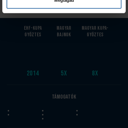
Megtagad
EHF-Kupa
Magyar
Magyar kupa-
győztes
bajnok
győztes
2014
5
x
8
x
Támogatók