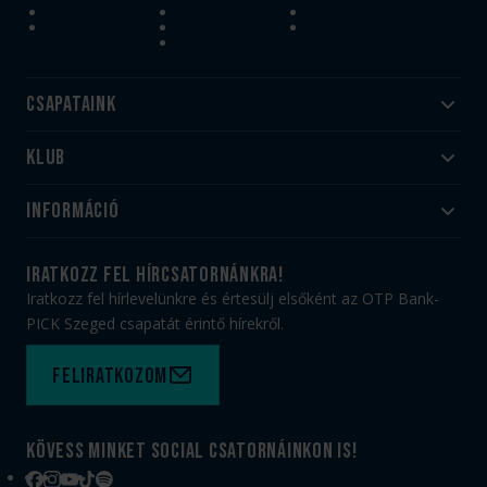
Csapataink
Klub
Felnőtt
Akadémia
Utánpótlás
Információ
#HandballFamily
#kékek szívügyünk
Klubtörténet
Jegy- és bérletvásárlás
iratkozz fel hírcsatornánkra!
Munkatársaink
Webshop
Iratkozz fel hírlevelünkre és értesülj elsőként az OTP Bank-
PICK Aréna
Impresszum
PICK Szeged csapatát érintő hírekről.
Sajtóakkreditáció
TAO
Büszkeségeink
Adatvédelem
Feliratkozom
Felhasználási feltételek
Kapcsolat
Kövess minket social csatornáinkon is!
Facebook
Instagram
YouTube
TikTok
Spotify