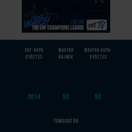
EHF-Kupa
Magyar
Magyar kupa-
győztes
bajnok
győztes
2014
5
x
8
x
Támogatók