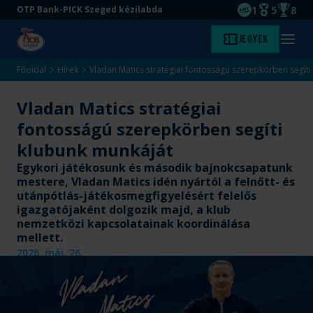
1
5
8
OTP Bank-PICK Szeged kézilabda
EHF kupagyőze
Magyar Baj
Magyar
Ugrás
Ugrás
Jegyek
Kezdőlap
Menü
a
az
megny
fő
oldal
Főoldal
Hírek
Vladan Matics stratégiai fontosságú szerepkörben segít
tartalomra
aljára
Vladan Matics stratégiai
fontosságú szerepkörben segíti
klubunk munkáját
Egykori játékosunk és második bajnokcsapatunk
mestere, Vladan Matics idén nyártól a felnőtt- és
utánpótlás-játékosmegfigyelésért felelős
igazgatójaként dolgozik majd, a klub
nemzetközi kapcsolatainak koordinálása
mellett.
2026. máj. 26.