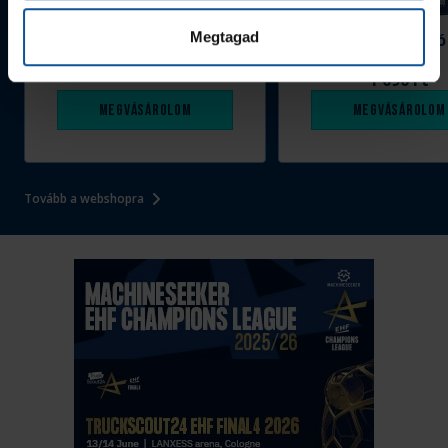
Megtagad
Grafitceruza 25/26
Igazolványtartó
390 Ft
Szeged
1 090 Ft
Megvásárolom
Megvásárolom
Tovább a webshopra