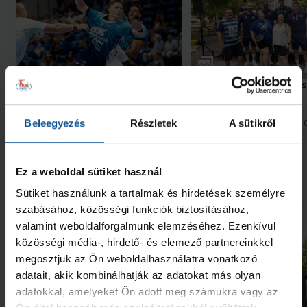
Galéria
Hiába hajráztunk, a Nantes nyert
#kékek Tour 1. állomás
Hódmezővásárhely
2026. aug. 08.
2026. aug. 
Beleegyezés
Részletek
A sütikről
Handball Family
Handball Family
Megnézem az összeset
Ez a weboldal sütiket használ
Sütiket használunk a tartalmak és hirdetések személyre
További friss hírek
szabásához, közösségi funkciók biztosításához,
valamint weboldalforgalmunk elemzéséhez. Ezenkívül
közösségi média-, hirdető- és elemező partnereinkkel
megosztjuk az Ön weboldalhasználatra vonatkozó
adatait, akik kombinálhatják az adatokat más olyan
adatokkal, amelyeket Ön adott meg számukra vagy az