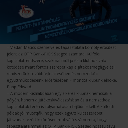
– Vladan Matics személye és tapasztalata komoly erősítést
jelent az OTP Bank-PICK Szeged számára. Külföldi
kapcsolatrendszere, szakmai múltja és a klubhoz való
kötődése miatt fontos szerepet kap a játékosmegfigyelési
rendszerünk továbbfejlesztésében és nemzetközi
együttműködéseink erősítésében – mondta klubunk elnöke,
Papp Edward.
– A modern kézilabdában egy sikeres klubnak nemcsak a
pályán, hanem a játékoskiválasztásban és a nemzetközi
kapcsolatok terén is folyamatosan fejlődnie kell. A külföldi
példák jól mutatják, hogy ezek együtt kulcsszerepet
játszanak, ezért különösen motiváló számomra, hogy
tapasztalataimmal az OTP Bank-PICK Szeged hosszú távú