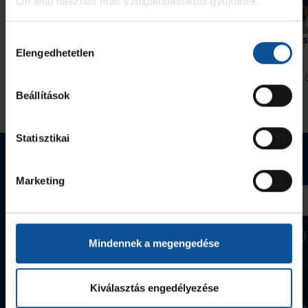
Ön által használt más szolgáltatásokból gyűjtöttek.
Galéria
Hiába hajráztunk, a Nantes nyert
#kékek Tour 1. állomás
Hozzájárulás
Hódmezővásárhely
Elengedhetetlen
kiválasztása
2026. aug. 08.
2026. aug. 
Handball Family
Handball Family
Beállítások
Megnézem az összeset
Statisztikai
Webshop termékek
Marketing
Mindennek a megengedése
Kiválasztás engedélyezése