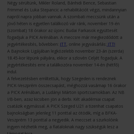
Négy sérültünk, Mikler Roland, Bánhidi Bence, Sebastian
Frimmel és Luka Stepancic a rehabilitációt végzi, mindannyian
napról napra jobban vannak. A szombati meccsünk után a
jövő héten is egyetlen találkozó vár ránk, november 19-én
(szombat) 18 órakor az újonc Budai Farkasok együttesét
fogadjuk a PICK Arénában. A meccsre már megkezdődött a
jegyértékesítés, bővebben:
ITT
, online jegyvásárlás:
ITT!
A Bajnokok Ligájában legközelebb november 23-án (szerda)
18.45-kor lépünk pályára, ekkor a szlovén Celjét fogadjuk. A
jegyértékesítés erre a találkozóra november 14-én (hétfő)
indul.
A felvezetésben említettük, hogy Szegeden is rendeznek
PICK-Veszprém összecsapást, méghozzá vasárnap 16 órakor
a PICK Arénában, a Ludányi Márton sportcsarnokban. Az NB
I/B-ben, azaz kicsiben jön a derbi. Két akadémiai csapat
csatázik egymással. A PICK Szeged U21 a tizenhat csapatos
bajnokságban jelenleg 11 ponttal az ötödik, míg a BFKA-
Veszprém 13 ponttal a negyedik. A meccset a szurkolóink
ingyen nézhetik meg, a fiataloknak nagy szükségük lesz a
támogatásra.