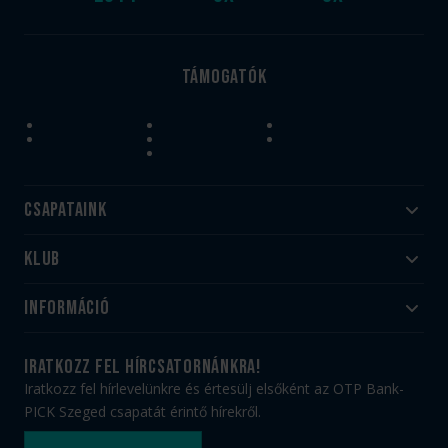
Támogatók
Csapataink
Klub
Felnőtt
Akadémia
Utánpótlás
Információ
#HandballFamily
#kékek szívügyünk
Klubtörténet
Jegy- és bérletvásárlás
iratkozz fel hírcsatornánkra!
Munkatársaink
Webshop
Iratkozz fel hírlevelünkre és értesülj elsőként az OTP Bank-
PICK Aréna
Impresszum
PICK Szeged csapatát érintő hírekről.
Sajtóakkreditáció
TAO
Büszkeségeink
Adatvédelem