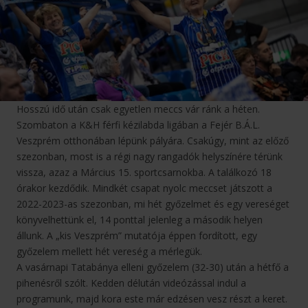
Hosszú idő után csak egyetlen meccs vár ránk a héten.
Szombaton a K&H férfi kézilabda ligában a Fejér B.Á.L.
Veszprém otthonában lépünk pályára. Csakúgy, mint az előző
szezonban, most is a régi nagy rangadók helyszínére térünk
vissza, azaz a Március 15. sportcsarnokba. A találkozó 18
órakor kezdődik. Mindkét csapat nyolc meccset játszott a
2022-2023-as szezonban, mi hét győzelmet és egy vereséget
könyvelhettünk el, 14 ponttal jelenleg a második helyen
állunk. A „kis Veszprém” mutatója éppen fordított, egy
győzelem mellett hét vereség a mérlegük.
A vasárnapi Tatabánya elleni győzelem (32-30) után a hétfő a
pihenésről szólt. Kedden délután videózással indul a
programunk, majd kora este már edzésen vesz részt a keret.