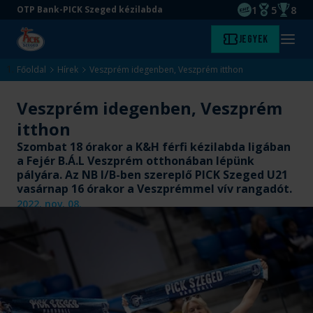
1
5
8
OTP Bank-PICK Szeged kézilabda
EHF kupagyőze
Magyar Baj
Magyar
Ugrás
Ugrás
Jegyek
Kezdőlap
Menü
a
az
megny
fő
oldal
Főoldal
Hírek
Veszprém idegenben, Veszprém itthon
tartalomra
aljára
Veszprém idegenben, Veszprém
itthon
Szombat 18 órakor a K&H férfi kézilabda ligában
a Fejér B.Á.L Veszprém otthonában lépünk
pályára. Az NB I/B-ben szereplő PICK Szeged U21
vasárnap 16 órakor a Veszprémmel vív rangadót.
2022. nov. 08.