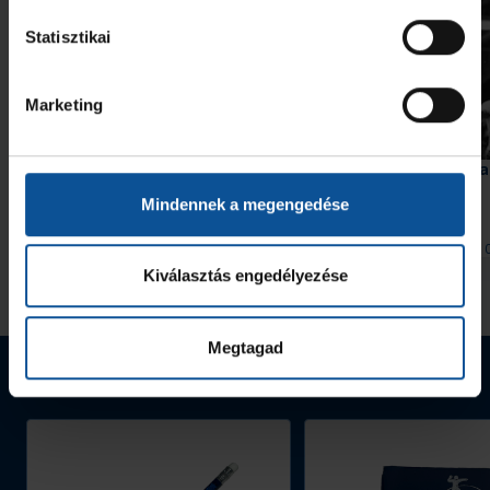
Statisztikai
Marketing
Videó
Érkezik a #kékek 204. része
Szabó „Sonka” Lászlóra
szavazhatunk
Mindennek a megengedése
2026. aug. 06.
2026. aug. 
Handball Family
Handball Family
Kiválasztás engedélyezése
Megnézem az összeset
Megtagad
Webshop termékek