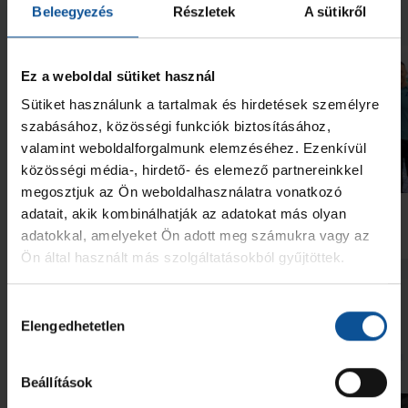
Neked ajánljuk
Beleegyezés
Részletek
A sütikről
Ez a weboldal sütiket használ
Sütiket használunk a tartalmak és hirdetések személyre
szabásához, közösségi funkciók biztosításához,
valamint weboldalforgalmunk elemzéséhez. Ezenkívül
Galéria
közösségi média-, hirdető- és elemező partnereinkkel
megosztjuk az Ön weboldalhasználatra vonatkozó
Futás a Ligetben (2026.07.28.)
Lukács Kornél az Év
adatait, akik kombinálhatják az adatokat más olyan
akadémistája
adatokkal, amelyeket Ön adott meg számukra vagy az
2026. júl. 29.
2026. jún. 20.
NB I
NB I
Ön által használt más szolgáltatásokból gyűjtöttek.
Megnézem az összeset
Hozzájárulás
Elengedhetetlen
kiválasztása
További friss hírek
Beállítások