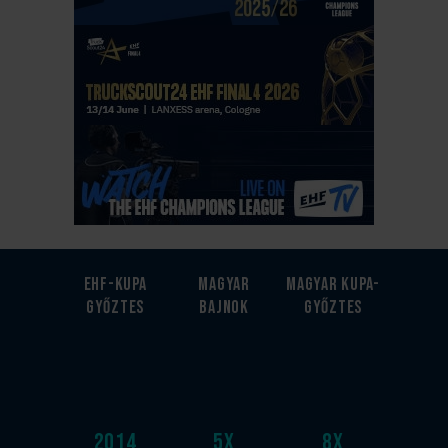
EHF-Kupa
Magyar
Magyar kupa-
győztes
bajnok
győztes
2014
5
x
8
x