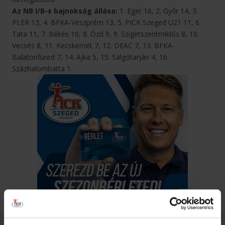
Az NB I/B-s bajnokság állása:
1. Eger 16, 2. Győr 14, 3.
PLER 13, 4. BFKA-Veszprém 13, 5. PICK Szeged U21 11, 6.
Tata 11, 7. Békés 10, 8. Ózd 9, 9. Szigetszentmiklós 8, 10.
Vecsés 8, 11. Kecskemét 7, 12. DEAC 7, 13. BFKA-
Balatonfüred 7, 14. Ajka 5, 15. Salgótarján 4, 16.
Százhalombatta 1.