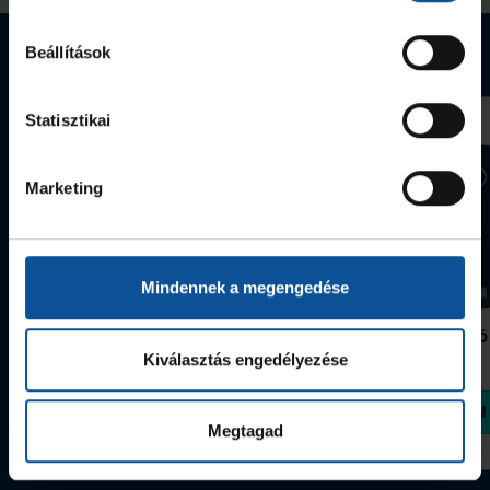
Webshop termékek
Beállítások
Statisztikai
Marketing
Mindennek a megengedése
Grafitceruza 25/26
Igazolványtartó
390 Ft
Szeged
Kiválasztás engedélyezése
1 090 Ft
Megvásárolom
Megvásárolom
Megtagad