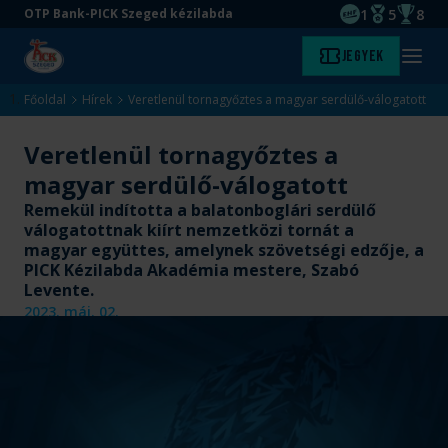
1
5
8
OTP Bank-PICK Szeged kézilabda
EHF kupagyőze
Magyar Baj
Magyar
Ugrás
Ugrás
Jegyek
Kezdőlap
Menü
a
az
megny
fő
oldal
Főoldal
Hírek
Veretlenül tornagyőztes a magyar serdülő-válogatott
tartalomra
aljára
Veretlenül tornagyőztes a
magyar serdülő-válogatott
Remekül indította a balatonboglári serdülő
válogatottnak kiírt nemzetközi tornát a
magyar együttes, amelynek szövetségi edzője, a
PICK Kézilabda Akadémia mestere, Szabó
Levente.
2023. máj. 02.