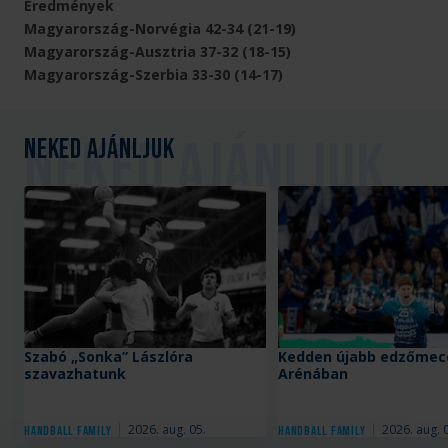
Eredmények
Magyarország-Norvégia 42-34 (21-19)
Magyarország-Ausztria 37-32 (18-15)
Magyarország-Szerbia 33-30 (14-17)
Neked ajánljuk
Szabó „Sonka” Lászlóra
Kedden újabb edzőmecc
szavazhatunk
Arénában
2026. aug. 05.
2026. aug. 
Handball Family
Handball Family