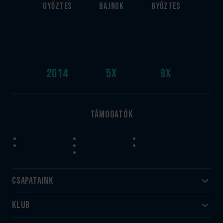
győztes
bajnok
győztes
2014
5
x
8
x
Támogatók
Csapataink
Klub
Felnőtt
Akadémia