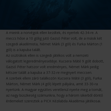
A mieink a norvégok ellen kezdtek, és nyertek 42-34-re. A
meccs hőse a 10 gólig jutó Gazsó Péter volt, de a másik két
szegedi akadémista, Német Márk (3 gól) és Furka Márton (1
gól) is a kapuba talált.
Az osztrákok ellen is szegedi játékos volt a nemzeti
válogatott legeredményesebbje. Kucsera Máté 9 gólt dobott,
Gazsó Péter hatszor volt eredményes, Német Márk pedig
kétszer talált a kapuba a 37-32-re megnyert meccsen.
A szerbek elleni záró találkozón Kucsera Máté (3 gól), Furka
Márton, Német Márk (4 gól) lépett pályára, amit 33-30-ra
nyertünk. A magyar együttes veretlenül nyerte meg a tornát,
az nagy büszkeség számunkra, hogy a három sikerből döntő
érdemeket szereztek a PICK Kézilabda Akadémia játékosai.