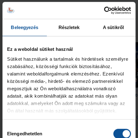
Megnézem az összeset
Beleegyezés
Részletek
A sütikről
További friss hírek
Ez a weboldal sütiket használ
Sütiket használunk a tartalmak és hirdetések személyre
szabásához, közösségi funkciók biztosításához,
valamint weboldalforgalmunk elemzéséhez. Ezenkívül
közösségi média-, hirdető- és elemező partnereinkkel
megosztjuk az Ön weboldalhasználatra vonatkozó
Szabó „Sonka” Lászlóra
Kedden újabb edzőmecc
adatait, akik kombinálhatják az adatokat más olyan
szavazhatunk
Arénában
adatokkal, amelyeket Ön adott meg számukra vagy az
Ön által használt más szolgáltatásokból gyűjtöttek.
2026. aug. 05.
2026. aug. 
Handball Family
Handball Family
Hozzájárulás
Megnézem az összeset
Elengedhetetlen
kiválasztása