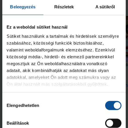
Neked ajánljuk
Beleegyezés
Részletek
A sütikről
Ez a weboldal sütiket használ
Sütiket használunk a tartalmak és hirdetések személyre
szabásához, közösségi funkciók biztosításához,
valamint weboldalforgalmunk elemzéséhez. Ezenkívül
közösségi média-, hirdető- és elemező partnereinkkel
megosztjuk az Ön weboldalhasználatra vonatkozó
Szeptember 10-én itthon
Bemutatjuk BL-ellenfel
kezdünk a Bajnokok Ligájában
Kristianstad (3. rész)
adatait, akik kombinálhatják az adatokat más olyan
adatokkal, amelyeket Ön adott meg számukra vagy az
Ön által használt más szolgáltatásokból gyűjtöttek.
2026. júl. 29.
2026. júl. 15
Bajnokok Ligája
Bajnokok Ligája
Megnézem az összeset
Hozzájárulás
Elengedhetetlen
kiválasztása
További friss hírek
Beállítások