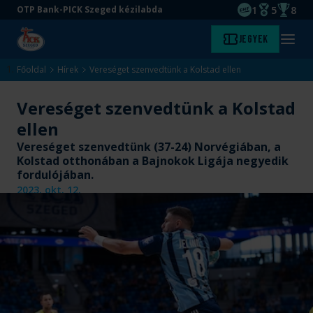
1
5
8
OTP Bank-PICK Szeged kézilabda
EHF kupagyőze
Magyar Baj
Magyar
Ugrás
Ugrás
Jegyek
Kezdőlap
Menü
a
az
megny
fő
oldal
Főoldal
Hírek
Vereséget szenvedtünk a Kolstad ellen
tartalomra
aljára
Vereséget szenvedtünk a Kolstad
ellen
Vereséget szenvedtünk (37-24) Norvégiában, a
Kolstad otthonában a Bajnokok Ligája negyedik
fordulójában.
2023. okt. 12.