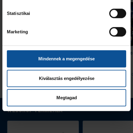
Statisztikai
Marketing
Szabó „Sonka” Lászlóra
Kedden újabb edzőmecc
szavazhatunk
Arénában
Mindennek a megengedése
2026. aug. 05.
2026. aug. 
Handball Family
Handball Family
Kiválasztás engedélyezése
Megnézem az összeset
Megtagad
Webshop termékek