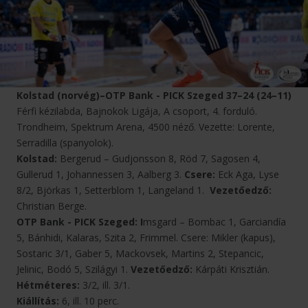
Kolstad (norvég)–OTP Bank - PICK Szeged 37–24 (24–11)
Férfi kézilabda, Bajnokok Ligája, A csoport, 4. forduló.
Trondheim, Spektrum Arena, 4500 néző. Vezette: Lorente,
Serradilla (spanyolok).
Kolstad:
Bergerud – Gudjonsson 8, Röd 7, Sagosen 4,
Gullerud 1, Johannessen 3, Aalberg 3.
Csere:
Eck Aga, Lyse
8/2, Björkas 1, Setterblom 1, Langeland 1.
Vezetőedző:
Christian Berge.
OTP Bank - PICK Szeged: I
msgard – Bombac 1, Garciandía
5, Bánhidi, Kalaras, Szita 2, Frimmel. Csere: Mikler (kapus),
Sostaric 3/1, Gaber 5, Mackovsek, Martins 2, Stepancic,
Jelinic, Bodó 5, Szilágyi 1.
Vezetőedző:
Kárpáti Krisztián.
Hétméteres:
3/2, ill. 3/1.
Kiállítás:
6, ill. 10 perc.