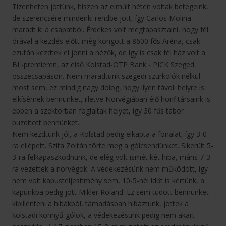
Tizenheten jöttünk, hiszen az elmúlt héten voltak betegeink,
de szerencsére mindenki rendbe jött, így Carlos Molina
maradt ki a csapatból. Érdekes volt megtapasztalni, hogy fél
órával a kezdés előtt még kongott a 8600 fős Aréna, csak
ezután kezdtek el jönni a nézők, de így is csak fél ház volt a
BL-premieren, az első Kolstad-OTP Bank - PICK Szeged
összecsapáson. Nem maradtunk szegedi szurkolók nélkül
most sem, ez mindig nagy dolog, hogy ilyen távoli helyre is
elkísérnek bennünket, illetve Norvégiában élő honfitársaink is
ebben a szektorban foglaltak helyet, így 30 fős tábor
buzdított bennünket.
Nem kezdtünk jól, a Kolstad pedig elkapta a fonalat, így 3-0-
ra ellépett. Szita Zoltán törte meg a gólcsendünket. Sikerült 5-
3-ra felkapaszkodnunk, de elég volt ismét két hiba, máris 7-3-
ra vezettek a norvégok. A védekezésünk nem működött, így
nem volt kapusteljesítmény sem, 10-5-nél időt is kértünk, a
kapunkba pedig jött Mikler Roland. Ez sem tudott bennünket
kibillenteni a hibákból, támadásban hibáztunk, jöttek a
kolstadi könnyű gólok, a védekezésünk pedig nem akart