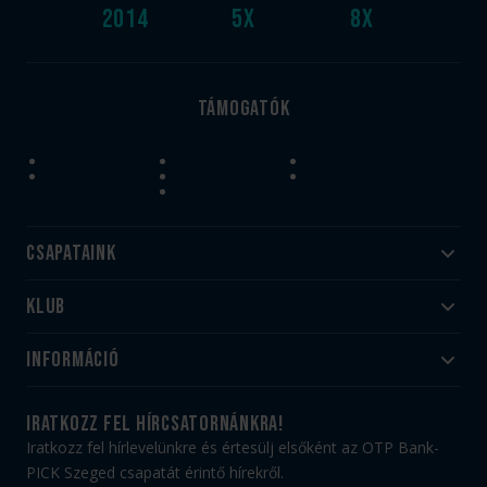
2014
5
x
8
x
Támogatók
Csapataink
Klub
Felnőtt
Akadémia
Utánpótlás
Információ
#HandballFamily
#kékek szívügyünk
Klubtörténet
Jegy- és bérletvásárlás
iratkozz fel hírcsatornánkra!
Munkatársaink
Webshop
Iratkozz fel hírlevelünkre és értesülj elsőként az OTP Bank-
PICK Aréna
Impresszum
PICK Szeged csapatát érintő hírekről.
Sajtóakkreditáció
TAO