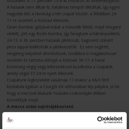
összeállni. A 17. percben 15-8-at mutatott az eredményjelző.
A hazaiak nem álltak le, hatalmas tempót diktáltak, így egyre
nagyobb lett a távolság a két csapat között. a félidőben 24-
11-re vezetett a Kolstad ellenünk.
Dean Bombac góljával indult a második félidő, majd Imsgard
védett, jött egy Bodó-bomba, így faragtunk a hátrányunkból,
24-13. A 36. percben hazaiak játékosát, Sagosent ütésért
piros lappal kiállították a játékvezetők. Ez sem segített,
rengeteg helyzetet elrontottunk, továbbra is magabiztosan
vezetett és tartotta előnypt a Kolstad: 30-17. A hazai
közönség végig nagy lelkesedéssel buzdította a csapatát,
amely végül 37-24-re nyert ellenünk.
Csapatunk legközelebb vasárnap 17 órakor a K&H férfi
kézilabda ligában a Csurgói KK otthonában lép pályára. Jó hír,
hogy a meccset klubunk Youtube-csatornáján élőben
közvetítjük majd.
A meccs utáni sajtótájékoztató