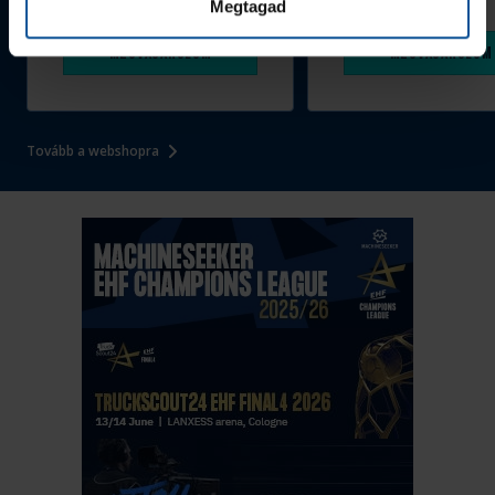
Megtagad
1 090 Ft
Megvásárolom
Megvásárolom
Tovább a webshopra