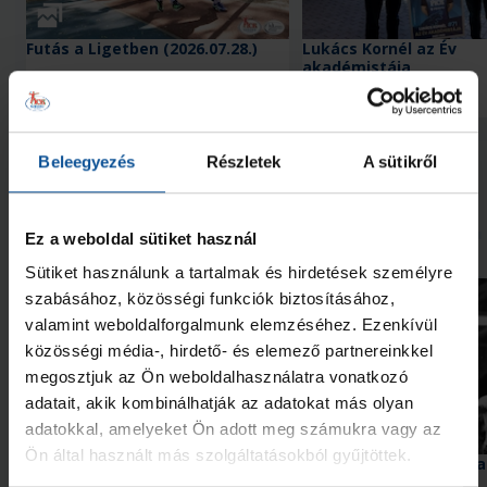
Galéria
Futás a Ligetben (2026.07.28.)
Lukács Kornél az Év
akadémistája
2026. júl. 29.
2026. jún. 20.
NB I
NB I
Megnézem az összeset
Beleegyezés
Részletek
A sütikről
További friss hírek
Ez a weboldal sütiket használ
Sütiket használunk a tartalmak és hirdetések személyre
szabásához, közösségi funkciók biztosításához,
valamint weboldalforgalmunk elemzéséhez. Ezenkívül
közösségi média-, hirdető- és elemező partnereinkkel
megosztjuk az Ön weboldalhasználatra vonatkozó
adatait, akik kombinálhatják az adatokat más olyan
Videó
adatokkal, amelyeket Ön adott meg számukra vagy az
Ön által használt más szolgáltatásokból gyűjtöttek.
Érkezik a #kékek 204. része
Szabó „Sonka” Lászlóra
szavazhatunk