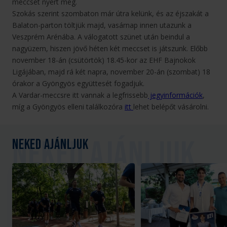
meccset nyert meg.
Szokás szerint szombaton már útra kelünk, és az éjszakát a
Balaton-parton töltjük majd, vasárnap innen utazunk a
Veszprém Arénába. A válogatott szünet után beindul a
nagyüzem, hiszen jövő héten két meccset is játszunk. Előbb
november 18-án (csütörtök) 18.45-kor az EHF Bajnokok
Ligájában, majd rá két napra, november 20-án (szombat) 18
órakor a Gyöngyös együttesét fogadjuk.
A Vardar-meccsre itt vannak a legfrissebb
jegyinformációk
,
míg a Gyöngyös elleni találkozóra
itt
lehet belépőt vásárolni.
Neked ajánljuk