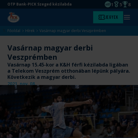
1
5
8
OTP Bank-PICK Szeged kézilabda
EHF kupagyőze
Magyar Baj
Magyar
Ugrás
Ugrás
Jegyek
Kezdőlap
Menü
a
az
megny
fő
oldal
Főoldal
Hírek
Vasárnap magyar derbi Veszprémben
tartalomra
aljára
Vasárnap magyar derbi
Veszprémben
Vasárnap 15.45-kor a K&H férfi kézilabda ligában
a Telekom Veszprém otthonában lépünk pályára.
Következik a magyar derbi.
2021. nov. 08.