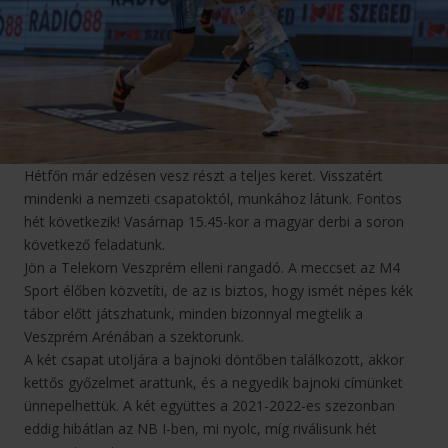
Hétfőn már edzésen vesz részt a teljes keret. Visszatért
mindenki a nemzeti csapatoktól, munkához látunk. Fontos
hét következik! Vasárnap 15.45-kor a magyar derbi a soron
következő feladatunk.
Jön a Telekom Veszprém elleni rangadó. A meccset az M4
Sport élőben közvetíti, de az is biztos, hogy ismét népes kék
tábor előtt játszhatunk, minden bizonnyal megtelik a
Veszprém Arénában a szektorunk.
A két csapat utoljára a bajnoki döntőben találkozott, akkor
kettős győzelmet arattunk, és a negyedik bajnoki címünket
ünnepelhettük. A két együttes a 2021-2022-es szezonban
eddig hibátlan az NB I-ben, mi nyolc, míg riválisunk hét