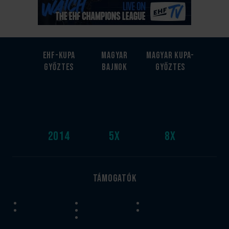
EHF-Kupa
Magyar
Magyar kupa-
győztes
bajnok
győztes
2014
5
x
8
x
Támogatók