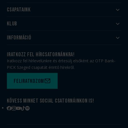
Csapataink
Klub
Felnőtt
Akadémia
Utánpótlás
Információ
#HandballFamily
#kékek szívügyünk
Klubtörténet
Jegy- és bérletvásárlás
iratkozz fel hírcsatornánkra!
Munkatársaink
Webshop
Iratkozz fel hírlevelünkre és értesülj elsőként az OTP Bank-
PICK Aréna
Impresszum
PICK Szeged csapatát érintő hírekről.
Sajtóakkreditáció
TAO
Büszkeségeink
Adatvédelem
Feliratkozom
Felhasználási feltételek
Kapcsolat
Kövess minket social csatornáinkon is!
Facebook
Instagram
YouTube
TikTok
Spotify