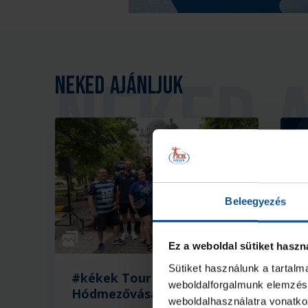
Neked ajánljuk
Beleegyezés
Galéria
Ez a weboldal sütiket haszn
Sütiket használunk a tartal
#kékek Tour 1. állomás:
I
weboldalforgalmunk elemzésé
Hódmezővásárhely
b
weboldalhasználatra vonatko