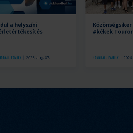
ndul a helyszíni
Közönségsiker 
érletértékesítés
#kékek Touro
2026. aug. 07.
2026.
ndball Family
Handball Family