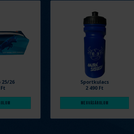
ó 25/26
Sportkulacs
 Ft
2 490 Ft
rolom
Megvásárolom