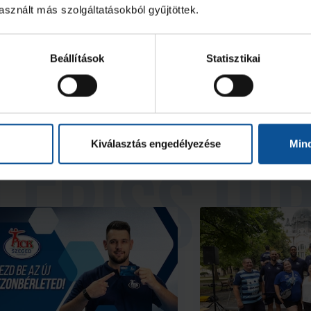
sznált más szolgáltatásokból gyűjtöttek.
2026. aug. 07.
2026.
ndball Family
Handball Family
Beállítások
Statisztikai
Kiválasztás engedélyezése
Min