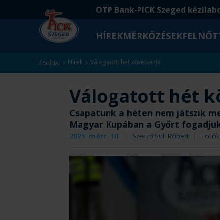
Ugrás
Ugrás
OTP Bank-PICK Szeged kézilab
a
az
fő
oldal
HÍREK
MÉRKŐZÉSEK
FELNŐT
tartalomra
aljára
Kezdőlap
Hírek
Válogatott hét következik
Főoldal
Válogatott hét k
Csapatunk a héten nem játszik mec
Magyar Kupában a Győrt fogadjuk
2025. márc. 10.
Szerző:
Süli Róbert
Fotók