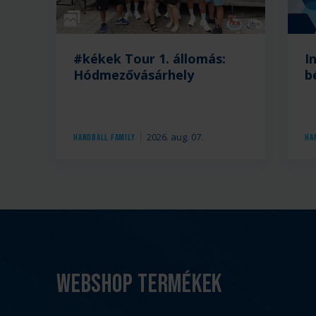
Galéria
#kékek Tour 1. állomás:
I
Hódmezővásárhely
b
2026. aug. 07.
Handball Family
Ha
Webshop termékek