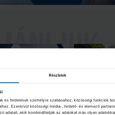
Részletek
ál
mak és hirdetések személyre szabásához, közösségi funkciók biz
ndul a helyszíni
Közönségsiker 
hez. Ezenkívül közösségi média-, hirdető- és elemező partner
érletértékesítés
#kékek Touro
zó adatait, akik kombinálhatják az adatokat más olyan adatokka