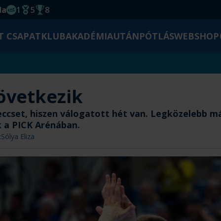
da
1
5
8
EHF kupagyőzelem 2014
Magyar Bajnoki cím
Magyar-Kupa győzelem
T CSAPAT
KLUB
AKADÉMIA
UTÁNPÓTLÁS
WEBSHOP
övetkezik
cset, hiszen válogatott hét van. Legközelebb már
 a PICK Arénában.
:
Sólya Eliza