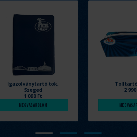
Igazolványtartó tok,
Tolltart
Szeged
2 990
1 090 Ft
Megvásárolom
Megvásá