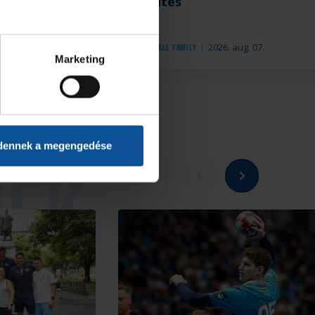
Nantes
 aug. 07.
2026. aug. 07.
Handball Family
Marketing
dennek a megengedése
Megnézem az összeset