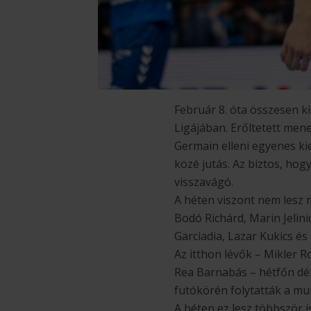
Február 8. óta összesen k
Ligájában. Erőltetett mene
Germain elleni egyenes kie
közé jutás. Az biztos, hog
visszavágó.
A héten viszont nem lesz 
Bodó Richárd, Marin Jelin
Garciadia, Lazar Kukics és
Az itthon lévők – Mikler 
Rea Barnabás – hétfőn dél
futókörén folytatták a mu
A héten ez lesz többször i