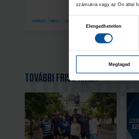
számukra vagy az Ön által ha
Hozzájárulás
2026. aug. 07.
Handball Family
Ha
Elengedhetetlen
kiválasztása
Megtagad
További friss hírek