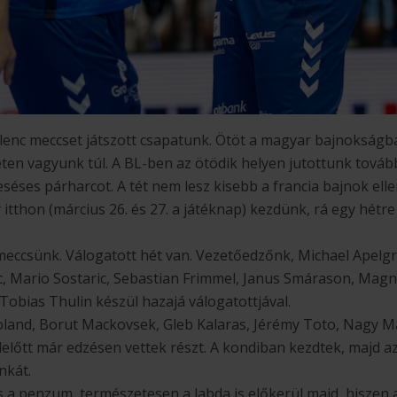
ilenc meccset játszott csapatunk. Ötöt a magyar bajnokság
ten vagyunk túl. A BL-ben az ötödik helyen jutottunk tovább,
séses párharcot. A tét nem lesz kisebb a francia bajnok elle
y itthon (március 26. és 27. a játéknap) kezdünk, rá egy hétre
meccsünk. Válogatott hét van. Vezetőedzőnk, Michael Apelgr
ic, Mario Sostaric, Sebastian Frimmel, Janus Smárason, Magn
 Tobias Thulin készül hazajá válogatottjával.
Roland, Borut Mackovsek, Gleb Kalaras, Jérémy Toto, Nagy Ma
előtt már edzésen vettek részt. A kondiban kezdtek, majd az
nkát.
s a penzum, természetesen a labda is előkerül majd, hiszen 