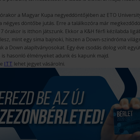
.
8 órakor a Magyar Kupa negyeddöntőjében az ETO Universit
 a négyes döntőbe jutás. Erre a találkozóra már megkezdődöt
 órakor is itthon játszunk. Ekkor a K&H férfi kézilabda lig
 lesz, mint egy sima bajnoki, hiszen a Down-szindróma világ
k a Down alapítványosokat. Egy éve csodás dolog volt együtt
 is hasonló élményeket adunk és kapunk majd.
re
ITT
lehet jegyet vásárolni.