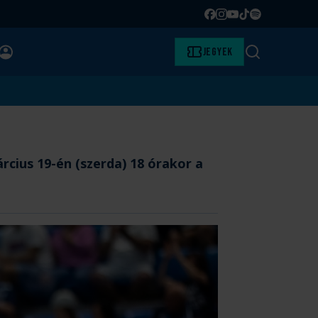
Facebook
Instagram
YouTube
TikTok
Spotify
BELÉPÉS
Jegyek
Keresés
cius 19-én (szerda) 18 órakor a