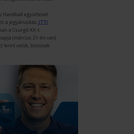
y Handball együttesét
t a jegyárusítás:
ITT!
ában a Csurgó KK-t
napja (március 21-én van)
 lenni velük, biztosak