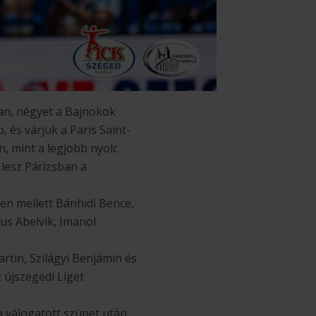
ban, négyet a Bajnokok
 és várjuk a Paris Saint-
n, mint a legjobb nyolc
 lesz Párizsban a
en mellett Bánhidi Bence,
us Abelvik, Imanol
rtin, Szilágyi Benjámin és
 újszegedi Liget
a válogatott szünet után