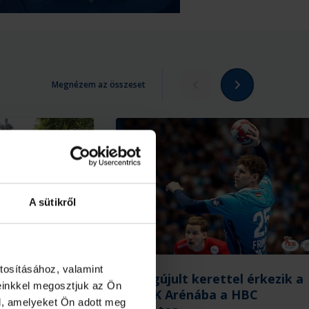
Megnézem az összeset
A sütikről
tosításához, valamint
a vásárhelyi
Megújult kerettel érkezik a
einkkel megosztjuk az Ön
n
PICK Arénába a HBC
l, amelyeket Ön adott meg