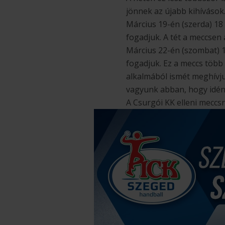
jönnek az újabb kihívások
Március 19-én (szerda) 1
fogadjuk. A tét a meccsen
Március 22-én (szombat) 17
fogadjuk. Ez a meccs több
alkalmából ismét meghívju
vagyunk abban, hogy idén
A Csurgói KK elleni meccs