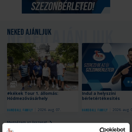
Neked ajánljuk
Galéria
#kékek Tour 1. állomás:
Indul a helyszíni
Hódmezővásárhely
bérletértékesítés
2026. aug. 07.
2026. aug. 
Handball Family
Handball Family
Megnézem az összeset