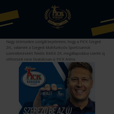
Nagy örömünkre szolgál bejelenteni, hogy a PICK Szeged
Zrt., valamint a Szegedi Multifunkciós Sportcsarnok
üzemeltetéséért felelős BMSK Zrt. megállapodása szerint új
otthonunk neve hivatalosan is PICK Aréna.