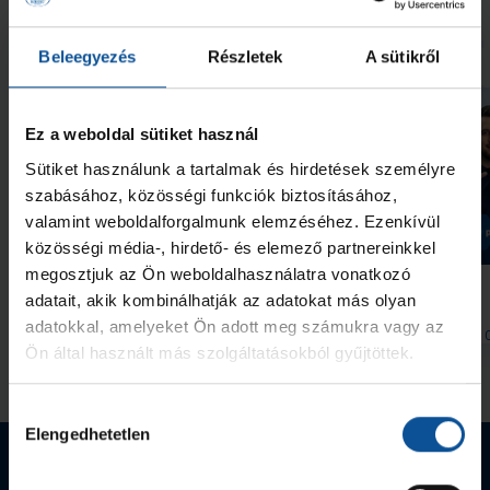
További friss hírek
Beleegyezés
Részletek
A sütikről
Ez a weboldal sütiket használ
Sütiket használunk a tartalmak és hirdetések személyre
szabásához, közösségi funkciók biztosításához,
valamint weboldalforgalmunk elemzéséhez. Ezenkívül
Galéria
közösségi média-, hirdető- és elemező partnereinkkel
#kékek Tour 1. állomás:
Indul a helyszíni
megosztjuk az Ön weboldalhasználatra vonatkozó
Hódmezővásárhely
bérletértékesítés
adatait, akik kombinálhatják az adatokat más olyan
adatokkal, amelyeket Ön adott meg számukra vagy az
2026. aug. 07.
2026. aug. 
Handball Family
Handball Family
Ön által használt más szolgáltatásokból gyűjtöttek.
Megnézem az összeset
Hozzájárulás
Elengedhetetlen
kiválasztása
Webshop termékek