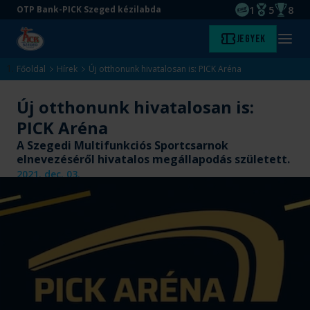
1
5
8
OTP Bank-PICK Szeged kézilabda
EHF kupagyőze
Magyar Baj
Magyar
Ugrás
Ugrás
Jegyek
Kezdőlap
Menü
a
az
megny
fő
oldal
Főoldal
Hírek
Új otthonunk hivatalosan is: PICK Aréna
tartalomra
aljára
Új otthonunk hivatalosan is:
PICK Aréna
A Szegedi Multifunkciós Sportcsarnok
elnevezéséről hivatalos megállapodás született.
2021. dec. 03.