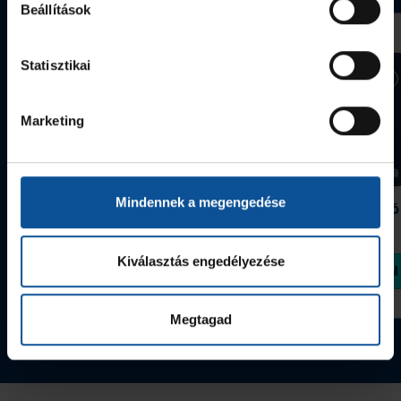
Beállítások
Statisztikai
Marketing
Mindennek a megengedése
Grafitceruza 25/26
Igazolványtartó
390 Ft
Szeged
1 090 Ft
Kiválasztás engedélyezése
Megvásárolom
Megvásárolom
Megtagad
Tovább a webshopra