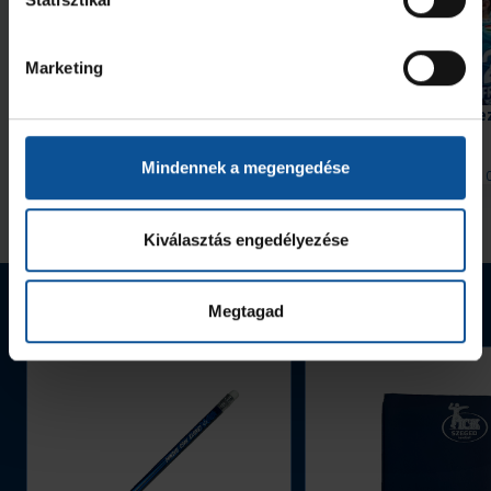
Marketing
Közönségsiker a vásárhelyi
Megújult kerettel érkez
#kékek Touron
Arénába a HBC Nantes
Mindennek a megengedése
2026. aug. 07.
2026. aug. 
Handball Family
Handball Family
Megnézem az összeset
Kiválasztás engedélyezése
Webshop termékek
Megtagad