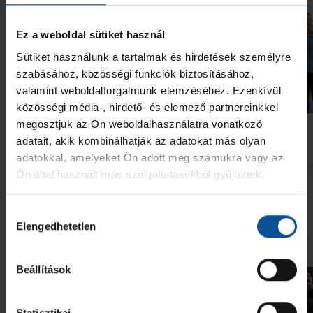
Ez a weboldal sütiket használ
Sütiket használunk a tartalmak és hirdetések személyre
szabásához, közösségi funkciók biztosításához,
valamint weboldalforgalmunk elemzéséhez. Ezenkívül
Galéria
közösségi média-, hirdető- és elemező partnereinkkel
Futás a Ligetben (2026.07.28.)
Lukács Kornél az Év
megosztjuk az Ön weboldalhasználatra vonatkozó
akadémistája
adatait, akik kombinálhatják az adatokat más olyan
adatokkal, amelyeket Ön adott meg számukra vagy az
2026. júl. 29.
2026. jún. 20.
NB I
NB I
Ön által használt más szolgáltatásokból gyűjtöttek.
Megnézem az összeset
Hozzájárulás
Elengedhetetlen
kiválasztása
További friss hírek
Beállítások
Statisztikai