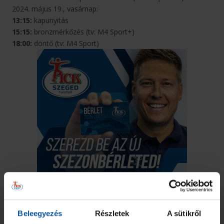
2024. május 19., vasárnap:
13:15:
kapunyitás
15:15:
bronzmérkőzés (tv: M4 Sport+)
18:00:
döntő (tv: M4 Sport)
Neked ajánljuk
Beleegyezés
Részletek
A sütikről