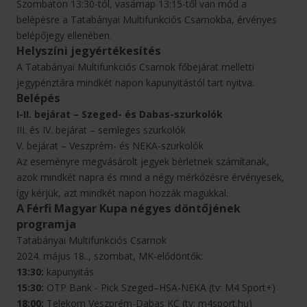
Szombaton 13:30-tól, vasárnap 13:15-től van mód a
belépésre a Tatabányai Multifunkciós Csarnokba, érvényes
belépőjegy ellenében.
Helyszíni jegyértékesítés
A Tatabányai Multifunkciós Csarnok főbejárat melletti
jegypénztára mindkét napon kapunyitástól tart nyitva.
Belépés
I-II. bejárat – Szeged- és Dabas-szurkolók
III. és IV. bejárat – semleges szurkolók
V. bejárat – Veszprém- és NEKA-szurkolók
Az eseményre megvásárolt jegyek bérletnek számítanak,
azok mindkét napra és mind a négy mérkőzésre érvényesek,
így kérjük, azt mindkét napon hozzák magukkal.
A Férfi Magyar Kupa négyes döntőjének
programja
Tatabányai Multifunkciós Csarnok
2024. május 18.., szombat, MK-elődöntők:
13:30:
kapunyitás
15:30:
OTP Bank - Pick Szeged–HSA-NEKA (tv: M4 Sport+)
18:00:
Telekom Veszprém-Dabas KC (tv: m4sport.hu)