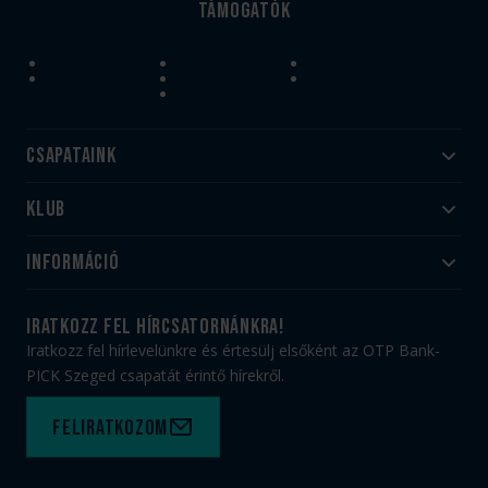
Támogatók
Csapataink
Klub
Felnőtt
Akadémia
Utánpótlás
Információ
#HandballFamily
#kékek szívügyünk
Klubtörténet
Jegy- és bérletvásárlás
iratkozz fel hírcsatornánkra!
Munkatársaink
Webshop
Iratkozz fel hírlevelünkre és értesülj elsőként az OTP Bank-
PICK Aréna
Impresszum
PICK Szeged csapatát érintő hírekről.
Sajtóakkreditáció
TAO
Büszkeségeink
Adatvédelem
Feliratkozom
Felhasználási feltételek
Kapcsolat