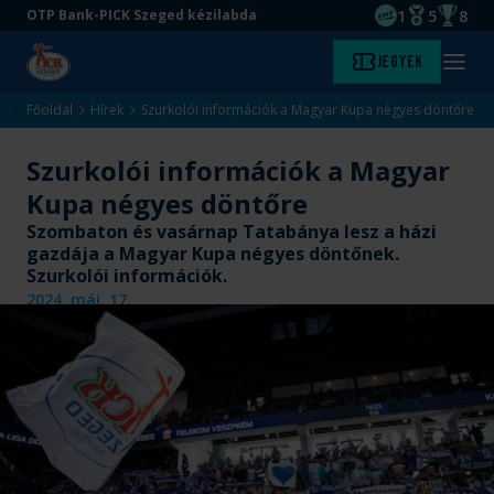
1
5
8
OTP Bank-PICK Szeged kézilabda
EHF kupagyőze
Magyar Baj
Magyar
Ugrás
Ugrás
Jegyek
Kezdőlap
Menü
a
az
megny
fő
oldal
Főoldal
Hírek
Szurkolói információk a Magyar Kupa négyes döntőre
tartalomra
aljára
Szurkolói információk a Magyar
Kupa négyes döntőre
Szombaton és vasárnap Tatabánya lesz a házi
gazdája a Magyar Kupa négyes döntőnek.
Szurkolói információk.
2024. máj. 17.