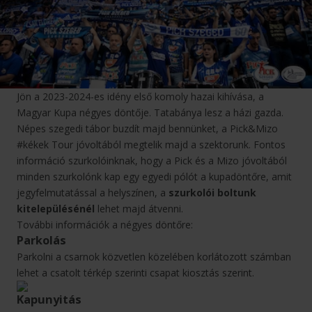
Jön a 2023-2024-es idény első komoly hazai kihívása, a
Magyar Kupa négyes döntője. Tatabánya lesz a házi gazda.
Népes szegedi tábor buzdít majd bennünket, a Pick&Mizo
#kékek Tour jóvoltából megtelik majd a szektorunk. Fontos
információ szurkolóinknak, hogy a Pick és a Mizo jóvoltából
minden szurkolónk kap egy egyedi pólót a kupadöntőre, amit
jegyfelmutatással a helyszínen, a
szurkolói boltunk
kitelepülésénél
lehet majd átvenni.
További információk a négyes döntőre:
Parkolás
Parkolni a csarnok közvetlen közelében korlátozott számban
lehet a csatolt térkép szerinti csapat kiosztás szerint.
Kapunyitás