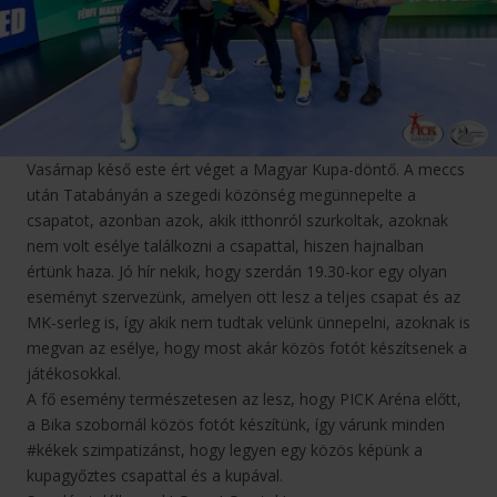
Vasárnap késő este ért véget a Magyar Kupa-döntő. A meccs
után Tatabányán a szegedi közönség megünnepelte a
csapatot, azonban azok, akik itthonról szurkoltak, azoknak
nem volt esélye találkozni a csapattal, hiszen hajnalban
értünk haza. Jó hír nekik, hogy szerdán 19.30-kor egy olyan
eseményt szervezünk, amelyen ott lesz a teljes csapat és az
MK-serleg is, így akik nem tudtak velünk ünnepelni, azoknak is
megvan az esélye, hogy most akár közös fotót készítsenek a
játékosokkal.
A fő esemény természetesen az lesz, hogy PICK Aréna előtt,
a Bika szobornál közös fotót készítünk, így várunk minden
#kékek szimpatizánst, hogy legyen egy közös képünk a
kupagyőztes csapattal és a kupával.