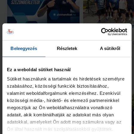
Indul a helyszíni
Közönségsiker a vásárh
bérletértékesítés
#kékek Touron
2026. aug. 07.
2026. aug. 
Handball Family
Handball Family
Beleegyezés
Részletek
A sütikről
Megnézem az összeset
Ez a weboldal sütiket használ
További friss hírek
Sütiket használunk a tartalmak és hirdetések személyre
szabásához, közösségi funkciók biztosításához,
valamint weboldalforgalmunk elemzéséhez. Ezenkívül
közösségi média-, hirdető- és elemező partnereinkkel
megosztjuk az Ön weboldalhasználatra vonatkozó
adatait, akik kombinálhatják az adatokat más olyan
adatokkal, amelyeket Ön adott meg számukra vagy az
Ön által használt más szolgáltatásokból gyűjtöttek.