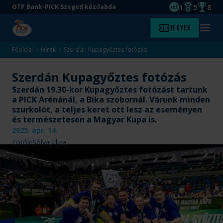
1
5
8
OTP Bank-PICK Szeged kézilabda
EHF kupagyőze
Magyar Baj
Magyar
Ugrás
Ugrás
Jegyek
Kezdőlap
Menü
a
az
megny
fő
oldal
Főoldal
Hírek
Szerdán Kupagyőztes fotózás
tartalomra
aljára
Szerdán Kupagyőztes fotózás
Szerdán 19.30-kor Kupagyőztes fotózást tartunk
a PICK Arénánál, a Bika szobornál. Várunk minden
szurkolót, a teljes keret ott lesz az eseményen
és természetesen a Magyar Kupa is.
2025. ápr. 14.
Fotók:
Sólya Eliza