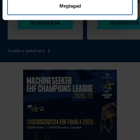
Grafitceruza 25/26
Igazolványtartó
Megtagad
390 Ft
Szeged
1 090 Ft
Megvásárolom
Megvásárolom
Tovább a webshopra