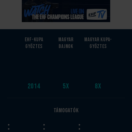
EHF-Kupa
Magyar
Magyar kupa-
győztes
bajnok
győztes
2014
5
x
8
x
Támogatók