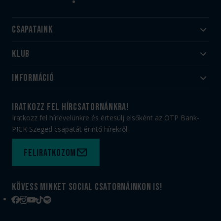
Csapataink
Klub
Felnőtt
Akadémia
Utánpótlás
Információ
#HandballFamily
#kékek szívügyünk
Klubtörténet
Jegy- és bérletvásárlás
iratkozz fel hírcsatornánkra!
Munkatársaink
Webshop
Iratkozz fel hírlevelünkre és értesülj elsőként az OTP Bank-
PICK Aréna
Impresszum
PICK Szeged csapatát érintő hírekről.
Sajtóakkreditáció
TAO
Büszkeségeink
Adatvédelem
Feliratkozom
Felhasználási feltételek
Kapcsolat
Kövess minket social csatornáinkon is!
Facebook
Instagram
YouTube
TikTok
Spotify