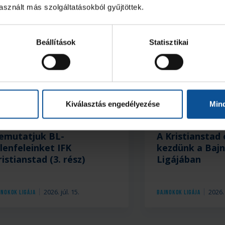
sznált más szolgáltatásokból gyűjtöttek.
Beállítások
Statisztikai
Kiválasztás engedélyezése
Min
emutatjuk BL-
A Kristianstad 
llenfeleinket IFK
kezdünk a Baj
ristianstad (3. rész)
Ligájában
2026. júl. 15.
2026. 
jnokok Ligája
Bajnokok Ligája