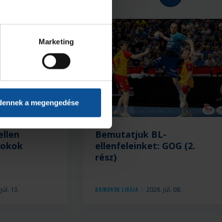
Marketing
dennek a megengedése
ellen
Bemutatjuk BL-
nokok
ellenfeleinket: GOG (2.
rész)
júl. 13.
2026. júl. 08.
Bajnokok Ligája