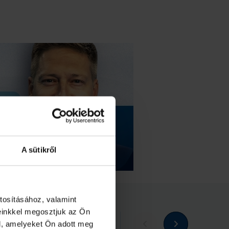
A sütikről
tosításához, valamint
einkkel megosztjuk az Ön
Megnézem az összeset
l, amelyeket Ön adott meg