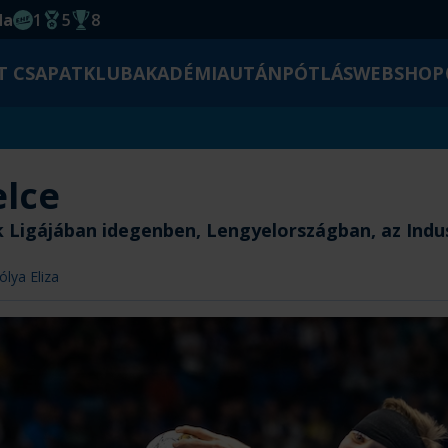
da
1
5
8
EHF kupagyőzelem 2014
Magyar Bajnoki cím
Magyar-Kupa győzelem
T CSAPAT
KLUB
AKADÉMIA
UTÁNPÓTLÁS
WEBSHOP
elce
 Ligájában idegenben, Lengyelországban, az Indu
ólya Eliza