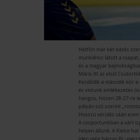
Hétfőn már két edzés sze
munkához látott a csapat,
és a magyar bajnokságban
Máris itt az első! Csütör
Kezdődik a második kör a 
és vívtunk emlékezetes öss
hangos, hiszen 28-27-re le
pályán szó szerint „rommá
Hosszú sérülés után ezen 
A csoportunkban a várt iz
helyen állunk. A Kielce hat
Idén még három BL-meccsü