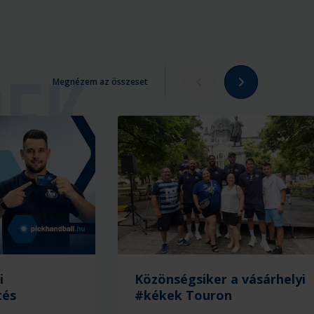
Megnézem az összeset
i
Közönségsiker a vásárhelyi
tés
#kékek Touron