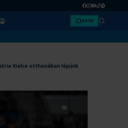
Facebook
Instagram
YouTube
TikTok
Spotify
BELÉPÉS
Jegyek
Keresés
stria Kielce otthonában lépünk