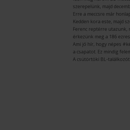
szerepelünk, majd december
Erre a meccsre már honlap
Kedden kora este, majd sze
Ferenc reptérre utazunk,
érkezünk meg a 186 ezres
Ami jó hír, hogy népes #k
a csapatot. Ez mindig fele
A csütörtöki BL-találkozót