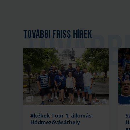
További friss hírek
Galéria
#kékek Tour 1. állomás:
S
Hódmezővásárhely
H
e