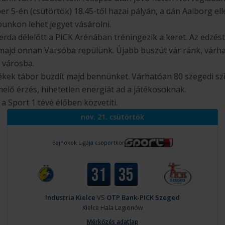
 5-én (csütörtök) 18.45-től hazai pályán, a dán Aalborg ell
unkon lehet jegyet vásárolni.
rda délelőtt a PICK Arénában tréningezik a keret. Az edzést
 majd onnan Varsóba repülünk. Újabb buszút vár ránk, várh
 városba.
ékek tábor buzdít majd bennünket. Várhatóan 80 szegedi szi
melő érzés, hihetetlen energiát ad a játékosoknak.
 a Sport 1 tévé élőben közvetíti.
nov. 21. csütörtök
Bajnokok Ligája csoportkör
31
35
Industria Kielce
VS
OTP Bank-PICK Szeged
Kielce
Hala Legionów
Mérkőzés adatlap