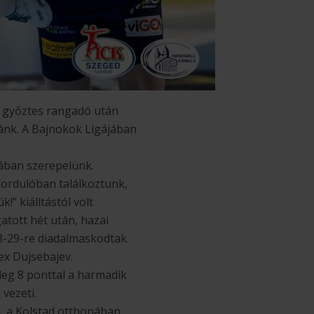
i győztes rangadó után
ánk. A Bajnokok Ligájában
nában szerepelünk.
fordulóban találkoztunk,
!” kiálltástól volt
atott hét után, hazai
8-29-re diadalmaskodtak.
ex Dujsebajev.
leg 8 ponttal a harmadik
 vezeti.
, a Kolstad otthonában