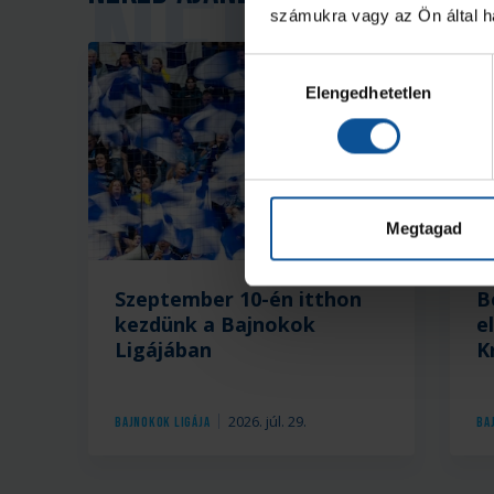
számukra vagy az Ön által ha
Hozzájárulás
Elengedhetetlen
kiválasztása
Megtagad
Szeptember 10-én itthon
B
kezdünk a Bajnokok
e
Ligájában
K
2026. júl. 29.
Bajnokok Ligája
Ba