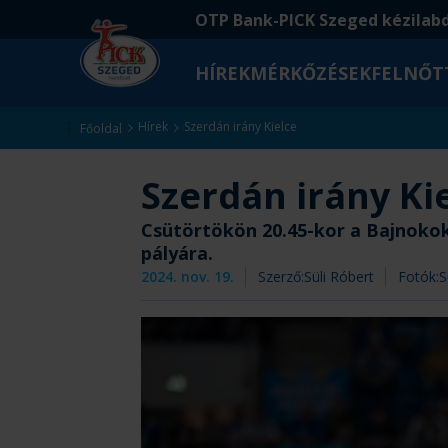
Ugrás
Ugrás
OTP Bank-PICK Szeged kézilab
a
az
fő
oldal
HÍREK
MÉRKŐZÉSEK
FELNŐT
tartalomra
aljára
Kezdőlap
Hírek
Szerdán irány Kielce
Főoldal
Szerdán irány Ki
Csütörtökön 20.45-kor a Bajnokok
pályára.
2024. nov. 19.
Szerző:
Süli Róbert
Fotók:
S