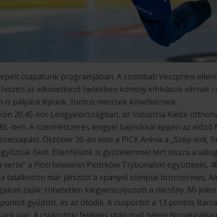
repelt csapatunk programjában. A szombati Veszprém ellen
 hiszen az elkövetkező hetekben komoly kihívások várnak r
 is pályára lépünk, fontos meccsek következnek.
tökön 20.45-kor Lengyelországban, az Industria Kielce ottho
BL-ben. A tizenhétszeres lengyel bajnokkal éppen az előző 
zecsapást. Október 30-án este a PICK Aréna a „Szép volt, fiúk
győztük őket. Ellenfelünk is győzelemmel tért vissza a válog
 verte” a Piotrkowianin Piotrków Trybunalski együttesét, 4
a találkozón már játszott a spanyol olimpiai bronzérmes, Al
galom zajlik. Hihetetlen kiegyensúlyozott a mezőny. Mi jelen
 pontot gyűjtött, és az ötödik. A csoportot a 13 pontos Barca
nk van. A csütörtöki fellépés után jövő héten Norvégiában