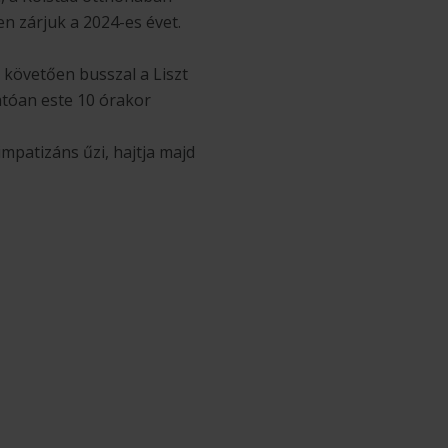
en zárjuk a 2024-es évet.
 követően busszal a Liszt
atóan este 10 órakor
mpatizáns űzi, hajtja majd