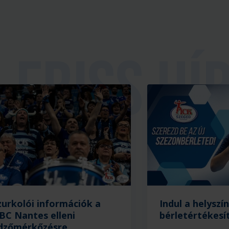
zurkolói információk a
Indul a helyszín
BC Nantes elleni
bérletértékesí
dzőmérkőzésre