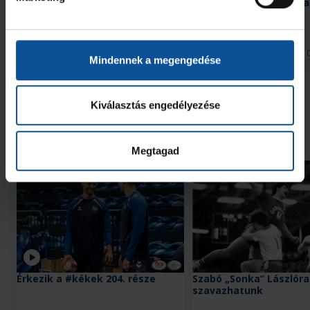
Érkezik a #kékek 204. része
Szabó „Sonka” Lászlóra
szavazhatunk
2026. aug. 06.
2026. aug. 
Handball Family
Handball Family
Mindennek a megengedése
Megnézem az összeset
Kiválasztás engedélyezése
További friss hírek
Megtagad
Videó
Érkezik a #kékek 204. része
Szabó „Sonka” Lászlóra
szavazhatunk