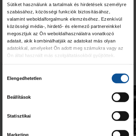
Sütiket használunk a tartalmak és hirdetések személyre
szabásához, közösségi funkciók biztosításához,
valamint weboldalforgalmunk elemzéséhez. Ezenkívül
közösségi média-, hirdető- és elemező partnereinkkel
megosztjuk az Ön weboldalhasználatra vonatkozó
adatait, akik kombinálhatják az adatokat más olyan
adatokkal, amelyeket Ön adott meg számukra vagy az
Ön által használt más szolgáltatásokból gyűjtöttek.
Neked ajánljuk
Hozzájárulás
Elengedhetetlen
kiválasztása
Beállítások
Statisztikai
Videó
Marketing