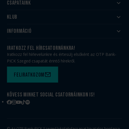
Csapataink
Klub
Felnőtt
Akadémia
Utánpótlás
Információ
#HandballFamily
#kékek szívügyünk
Klubtörténet
Jegy- és bérletvásárlás
iratkozz fel hírcsatornánkra!
Munkatársaink
Webshop
Iratkozz fel hírlevelünkre és értesülj elsőként az OTP Bank-
PICK Aréna
Impresszum
PICK Szeged csapatát érintő hírekről.
Sajtóakkreditáció
TAO
Büszkeségeink
Adatvédelem
Feliratkozom
Felhasználási feltételek
Kapcsolat
Kövess minket social csatornáinkon is!
Facebook
Instagram
YouTube
TikTok
Spotify
© Az OTP Bank-PICK Szeged kézilabdacsapat hivatalos honlapja.