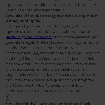
izgalmasabb és színesebb közösséget hozzunk létre, amely
Szeged és a régió lakosságát szolgálja.
Speciális otthonban élő gyermekek integrálása
a mozgás világába
Közös projektjeink már el is kezdődtek, melynek első
lépéseként a táncművészek és a sportolók csatlakoztak a
„KöJkök a gyermekotthonban”
egyesület támogatóihoz, így a
gyermekek megtekinthetik és közelebbről is megismerhetik a
táncelőadásokat, és a sportmérkőzéseket. A
hódmezővásárhelyi gyermekotthon lakói nemrég a Szegedért
Alapítvány Gálaestjén a Concerto című táncjátékot nézték
meg, találkoztak Juronics Tamás művészeti vezetővel, Pataki
András igazgatóval, és mosolyogva vették körbe Heim
Boglárka táncművészt. Ezt követően a PICK Szeged Komló
elleni mérkőzésen az újszegedi sportcsarnokba látogattak,
ahol többek között Mikler Rolanddal találkoztak, de
természetesen a PICK Bullal is összebarátkoztak.
Figyelemfelhívás az egészségügyi szűrések