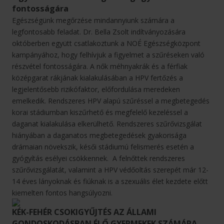
fontosságára
Egészségünk megőrzése mindannyiunk számára a
legfontosabb feladat. Dr. Bella Zsolt indítványozására
októberben együtt csatlakoztunk a NOÉ Egészségközpont
kampányához, hogy felhívjuk a figyelmet a szűréseken való
részvétel fontosságára. A nők méhnyakrák és a férfiak
középgarat rákjának kialakulásában a HPV fertőzés a
legjelentősebb rizikófaktor, előfordulása meredeken
emelkedik. Rendszeres HPV alapú szűréssel a megbetegedés
korai stádiumban kiszűrhető és megfelelő kezeléssel a
daganat kialakulása elkerülhető. Rendszeres szűrővizsgálat
hiányában a daganatos megbetegedések gyakorisága
drámaian növekszik, késői stádiumú felismerés esetén a
gyógyítás esélyei csökkennek. A felnőttek rendszeres
szűrővizsgálatát, valamint a HPV védőoltás szerepét már 12-
14 éves lányoknak és fiúknak is a szexuális élet kezdete előtt
kiemelten fontos hangsúlyozni.
KÉK-FEHÉR CSOKIGYŰJTÉS AZ ÁLLAMI
GONDOSKODÁSBAN ÉLŐ GYERMEKEK SZÁMÁRA