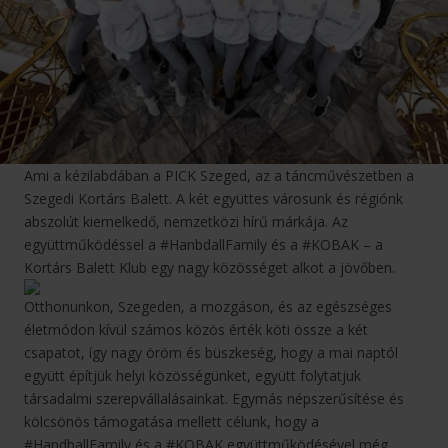
Ami a kézilabdában a PICK Szeged, az a táncművészetben a
Szegedi Kortárs Balett. A két együttes városunk és régiónk
abszolút kiemelkedő, nemzetközi hírű márkája. Az
együttműködéssel a #HanbdallFamily és a #KOBAK – a
Kortárs Balett Klub egy nagy közösséget alkot a jövőben.
Otthonunkon, Szegeden, a mozgáson, és az egészséges
életmódon kívül számos közös érték köti össze a két
csapatot, így nagy öröm és büszkeség, hogy a mai naptól
együtt építjük helyi közösségünket, együtt folytatjuk
társadalmi szerepvállalásainkat. Egymás népszerűsítése és
kölcsönös támogatása mellett célunk, hogy a
#HandballFamily és a #KOBAK együttműködésével még