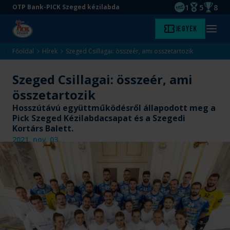
1
5
8
OTP Bank-PICK Szeged kézilabda
EHF kupagyőze
Magyar Baj
Magyar
Ugrás
Ugrás
Jegyek
Kezdőlap
Menü
a
az
megny
fő
oldal
Főoldal
Hírek
Szeged Csillagai: összeér, ami összetartozik
tartalomra
aljára
Szeged Csillagai: összeér, ami
összetartozik
Hosszútávú együttműködésről állapodott meg a
Pick Szeged Kézilabdacsapat és a Szegedi
Kortárs Balett.
2021. nov. 03.