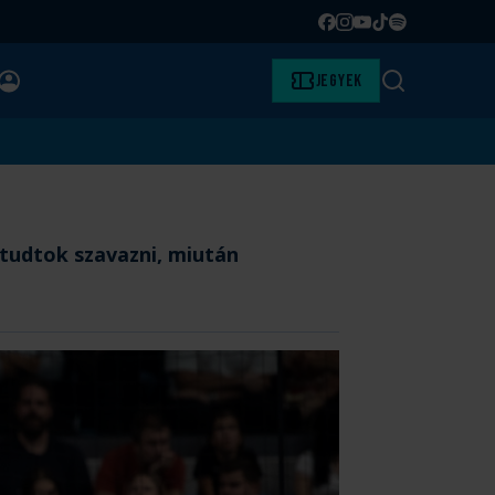
Facebook
Instagram
YouTube
TikTok
Spotify
BELÉPÉS
Jegyek
Keresés
s tudtok szavazni, miután