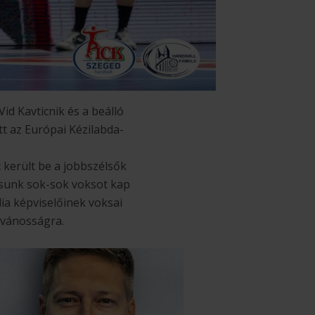
id Kavticnik és a beálló
tt az Európai Kézilabda-
c
került be a jobbszélsők
osunk sok-sok voksot kap
ia képviselőinek voksai
lvánosságra.