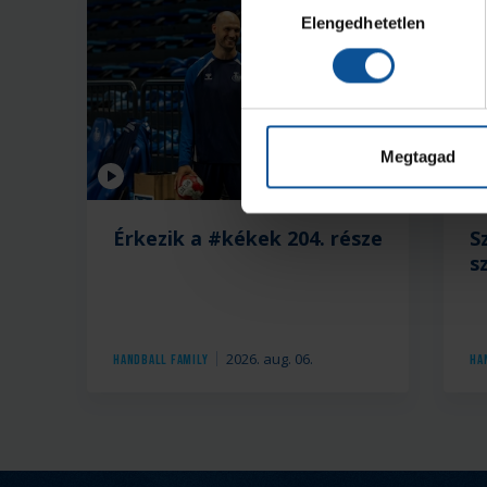
Elengedhetetlen
kiválasztása
Megtagad
Videó
Érkezik a #kékek 204. része
S
s
2026. aug. 06.
Handball Family
Ha