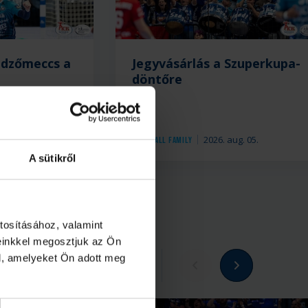
edzőmeccs a
Jegyvásárlás a Szuperkupa-
döntőre
 aug. 05.
2026. aug. 05.
Handball Family
A sütikről
tosításához, valamint
einkkel megosztjuk az Ön
l, amelyeket Ön adott meg
Megnézem az összeset