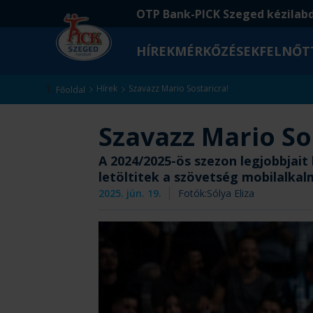
Ugrás
Ugrás
OTP Bank-PICK Szeged kézilab
a
az
fő
oldal
HÍREK
MÉRKŐZÉSEK
FELNŐT
tartalomra
aljára
Kezdőlap
Hírek
Szavazz Mario Sostaricra!
Főoldal
Szavazz Mario So
A 2024/2025-ös szezon legjobbjait 
letöltitek a szövetség mobilalkal
2025. jún. 19.
Fotók:
Sólya Eliza