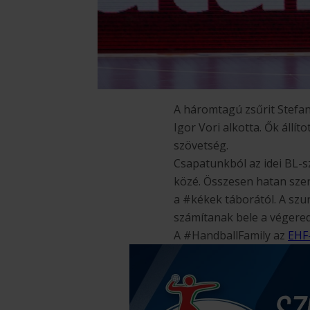
A háromtagú zsűrit Stefan 
Igor Vori alkotta. Ők állít
szövetség.
Csapatunkból az idei BL-
közé. Összesen hatan sze
a #kékek táborától. A szu
számítanak bele a végered
A #HandballFamily az
EHF-