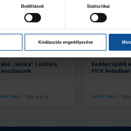
Beállítások
Statisztikai
Kiválasztás engedélyezése
Min
zabó „Sonka” Lászlóra
Kedden újabb 
zavazhatunk
PICK Arénában
2026. aug. 05.
2026.
ndball Family
Handball Family