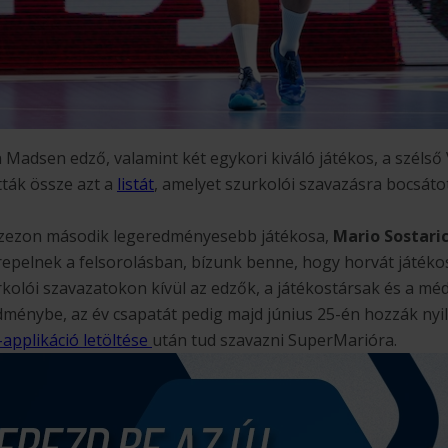
Madsen edző, valamint két egykori kiváló játékos, a szélső V
ották össze azt a
listát
, amelyet szurkolói szavazásra bocsáto
szezon második legeredményesebb játékosa,
Mario Sostari
repelnek a felsorolásban, bízunk benne, hogy horvát játék
rkolói szavazatokon kívül az edzők, a játékostársak és a méd
ménybe, az év csapatát pedig majd június 25-én hozzák nyi
applikáció letöltése
után tud szavazni SuperMarióra.