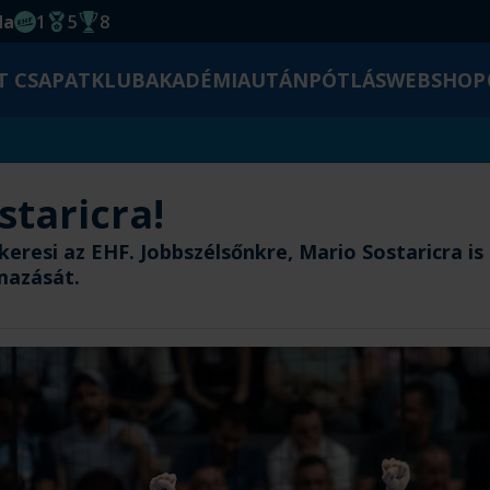
da
1
5
8
EHF kupagyőzelem 2014
Magyar Bajnoki cím
Magyar-Kupa győzelem
T CSAPAT
KLUB
AKADÉMIA
UTÁNPÓTLÁS
WEBSHOP
staricra!
keresi az EHF. Jobbszélsőnkre, Mario Sostaricra i
mazását.