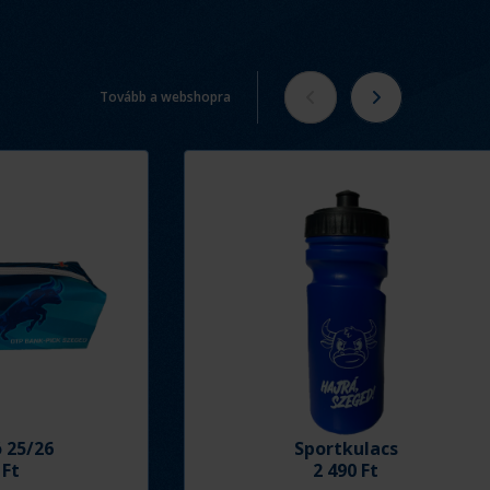
Tovább a webshopra
ó 25/26
Sportkulacs
 Ft
2 490 Ft