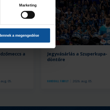
Marketing
dennek a megengedése
edzőmeccs a
Jegyvásárlás a Szuperkupa-
döntőre
 aug. 05.
2026. aug. 05.
Handball Family