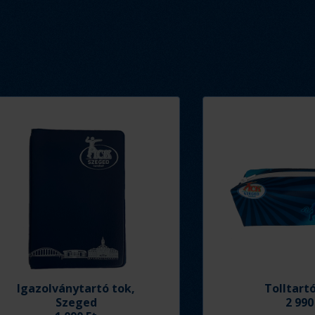
Igazolványtartó tok,
Tolltart
Szeged
2 990