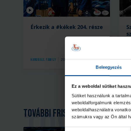
Videó
Érkezik a #kékek 204. része
S
s
2026. aug. 06.
Handball Family
Ha
Beleegyezés
Ez a weboldal sütiket haszn
Sütiket használunk a tartal
weboldalforgalmunk elemzésé
weboldalhasználatra vonatko
További friss hírek
számukra vagy az Ön által ha
Hozzájárulás