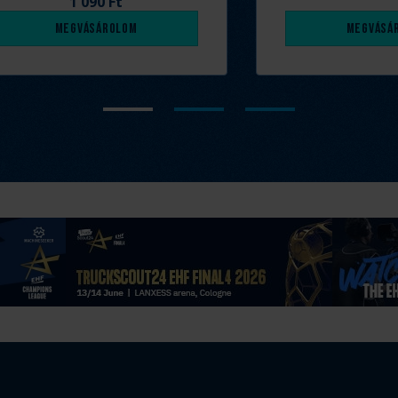
1 090 Ft
Megvásárolom
Megvásá