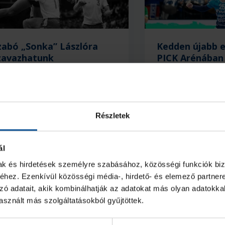
zabó „Sonka” Lászlóra
Kedden újabb 
zavazhatunk
PICK Arénában
2026. aug. 05.
2026.
ndball Family
Handball Family
Részletek
ál
mak és hirdetések személyre szabásához, közösségi funkciók biz
hez. Ezenkívül közösségi média-, hirdető- és elemező partner
zó adatait, akik kombinálhatják az adatokat más olyan adatokka
sznált más szolgáltatásokból gyűjtöttek.