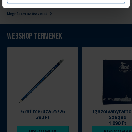
2026. aug. 07.
2026. aug. 
Handball Family
Handball Family
Megnézem az összeset
Webshop termékek
Grafitceruza 25/26
Igazolványtartó
390 Ft
Szeged
1 090 Ft