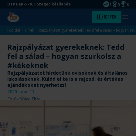
1
5
8
OTP Bank-PICK Szeged kézilabda
EHF kupagyőze
Magyar Baj
Magyar
Ugrás
Ugrás
Jegyek
Kezdőlap
Menü
a
az
megny
fő
oldal
Főoldal
Hírek
Rajzpályázat gyerekeknek: Tedd fel a sálad – hogyan sz
tartalomra
aljára
Rajzpályázat gyerekeknek: Tedd
fel a sálad – hogyan szurkolsz a
#kékeknek
Rajzpályázatot hirdetünk ovisoknak és általános
iskolásoknak. Küldd el te is a rajzod, és értékes
ajándékokat nyerhetsz!
2025. nov. 11.
Fotók:
Sólya Eliza