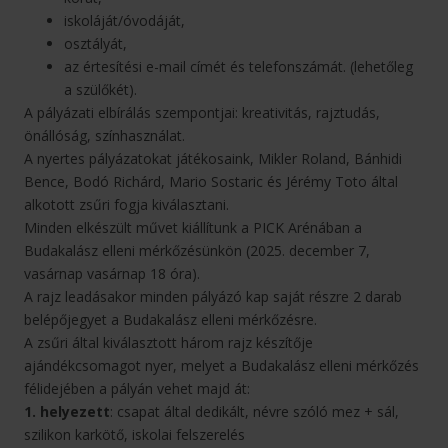
iskoláját/óvodáját,
osztályát,
az értesítési e-mail címét és telefonszámát. (lehetőleg
a szülőkét).
A pályázati elbírálás szempontjai: kreativitás, rajztudás,
önállóság, színhasználat.
A nyertes pályázatokat játékosaink, Mikler Roland, Bánhidi
Bence, Bodó Richárd, Mario Sostaric és Jérémy Toto által
alkotott zsűri fogja kiválasztani.
Minden elkészült művet kiállítunk a PICK Arénában a
Budakalász elleni mérkőzésünkön (2025. december 7,
vasárnap vasárnap 18 óra).
A rajz leadásakor minden pályázó kap saját részre 2 darab
belépőjegyet a Budakalász elleni mérkőzésre.
A zsűri által kiválasztott három rajz készítője
ajándékcsomagot nyer, melyet a Budakalász elleni mérkőzés
félidejében a pályán vehet majd át:
1. helyezett
: csapat által dedikált, névre szóló mez + sál,
szilikon karkötő, iskolai felszerelés