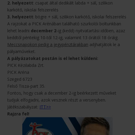
2. helyezett
: csapat által dedikált labda + sál, szilikon
karkötő, iskolai felszerelés
3. helyezett
: bögre + sál, szilikon karkötő, iskolai felszerelés
A rajzokat a PICK Arénában található szurkolói boltunkban
lehet leadni
december 2
-ig (kedd) nyitvatartási időben, azaz
keddtől péntekig 10-től 12-ig, valamint 13 órától 18 óráig.
Meccsnapokon pedig a jegypénztárakban
adjhatjátok le a
pályaműveket.
A pályázatokat postán is el lehet küldeni:
PICK Kézilabda Zrt.
PICK Aréna
Szeged 6723
Felső Tisza-part 35.
Fontos, hogy csak a december 2-ig beérkezett műveket
tudjuk elfogadni, azok vesznek részt a versenyben.
Játékszabályzat:
ITT>>
Rajzra fel!