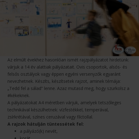
Az elmúlt évekhez hasonlóan ismét rajzpályázatot hirdetünk:
várjuk a 14 év alattiak pályázatait. Ovis csoportok, alsós- és
felsős osztályok vagy éppen egyéni versenyzők egyaránt
nevezhetnek. Készíts, készítsetek rajzot, aminek témája:
„Tedd fel a sálad” lenne. Azaz mutasd meg, hogy szurkolsz a
#kékeknek.
A pályázatokat A4 méretben várjuk, amelyek tetszőleges
technikával készülhetnek: vízfestékkel, temperával,
zsírkrétával, színes ceruzával vagy filctollal.
A rajzok hátulján tüntessétek fel:
a pályázó(k) nevét,
korát,