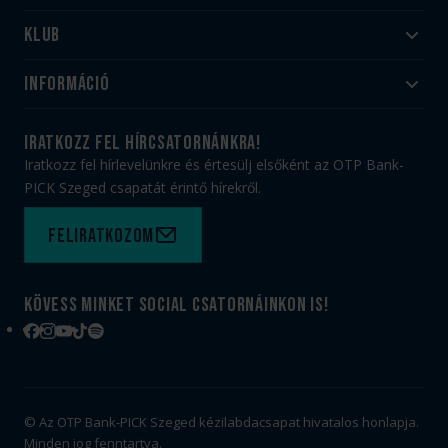
Klub
Felnőtt
Akadémia
Utánpótlás
Információ
#HandballFamily
#kékek szívügyünk
Klubtörténet
Jegy- és bérletvásárlás
iratkozz fel hírcsatornánkra!
Munkatársaink
Webshop
Iratkozz fel hírlevelünkre és értesülj elsőként az OTP Bank-
PICK Aréna
Impresszum
PICK Szeged csapatát érintő hírekről.
Sajtóakkreditáció
TAO
Büszkeségeink
Adatvédelem
Feliratkozom
Felhasználási feltételek
Kapcsolat
Kövess minket social csatornáinkon is!
Facebook
Instagram
YouTube
TikTok
Spotify
© Az OTP Bank-PICK Szeged kézilabdacsapat hivatalos honlapja.
Minden jog fenntartva.