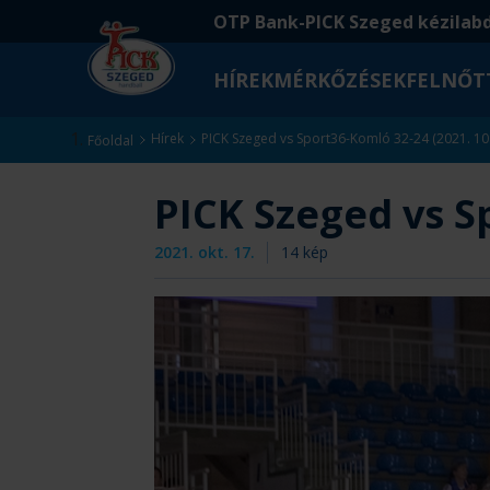
Ugrás
Ugrás
OTP Bank-PICK Szeged kézilab
a
az
fő
oldal
HÍREK
MÉRKŐZÉSEK
FELNŐT
tartalomra
aljára
Kezdőlap
Hírek
PICK Szeged vs Sport36-Komló 32-24 (2021. 10.
Főoldal
PICK Szeged vs Sp
2021. okt. 17.
14
kép