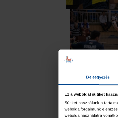
Beleegyezés
Ez a weboldal sütiket haszn
Sütiket használunk a tartal
weboldalforgalmunk elemzésé
weboldalhasználatra vonatko