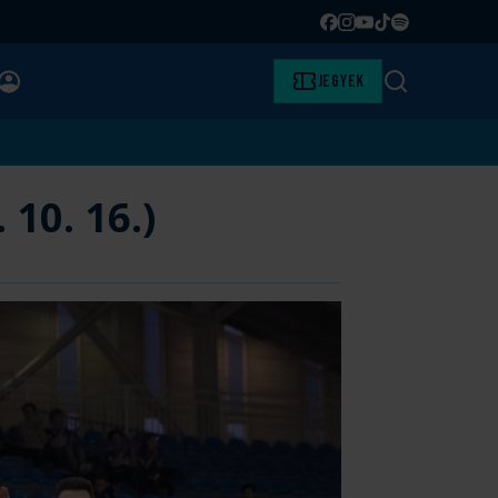
Facebook
Instagram
YouTube
TikTok
Spotify
BELÉPÉS
Jegyek
Keresés
10. 16.)