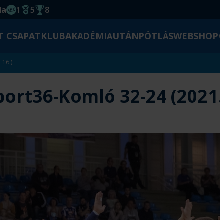
da
1
5
8
EHF kupagyőzelem 2014
Magyar Bajnoki cím
Magyar-Kupa győzelem
T CSAPAT
KLUB
AKADÉMIA
UTÁNPÓTLÁS
WEBSHOP
 16.)
ort36-Komló 32-24 (2021. 