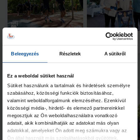
Galéria
Futás a Ligetben (2026.07.28.)
Lukács Kornél az Év
akadémistája
2026. júl. 29.
2026. jún. 20.
NB I
NB I
Beleegyezés
Részletek
A sütikről
Megnézem az összeset
Ez a weboldal sütiket használ
Sütiket használunk a tartalmak és hirdetések személyre
További friss hírek
szabásához, közösségi funkciók biztosításához,
valamint weboldalforgalmunk elemzéséhez. Ezenkívül
közösségi média-, hirdető- és elemező partnereinkkel
megosztjuk az Ön weboldalhasználatra vonatkozó
adatait, akik kombinálhatják az adatokat más olyan
adatokkal, amelyeket Ön adott meg számukra vagy az
Ön által használt más szolgáltatásokból gyűjtöttek.