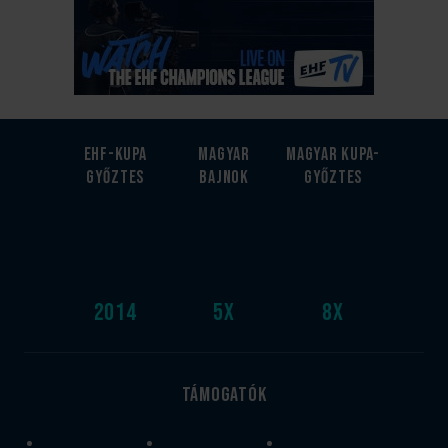
EHF-Kupa
Magyar
Magyar kupa-
győztes
bajnok
győztes
2014
5
x
8
x
Támogatók