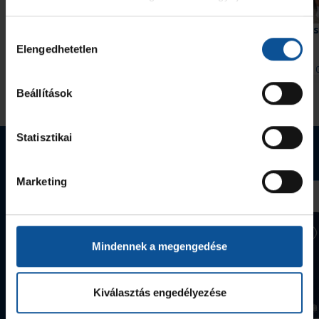
Galéria
Hiába hajráztunk, a Nantes nyert
#kékek Tour 1. állomás
Hozzájárulás
Hódmezővásárhely
Elengedhetetlen
kiválasztása
2026. aug. 08.
2026. aug. 
Handball Family
Handball Family
Beállítások
Megnézem az összeset
Statisztikai
Webshop termékek
Marketing
Mindennek a megengedése
Kiválasztás engedélyezése