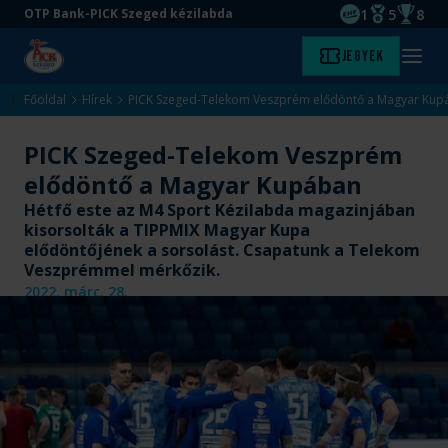
1
5
8
OTP Bank-PICK Szeged kézilabda
EHF kupagyőze
Magyar Baj
Magyar
Ugrás
Ugrás
Jegyek
Kezdőlap
Menü
a
az
megny
fő
oldal
Főoldal
Hírek
PICK Szeged-Telekom Veszprém elődöntő a Magyar Kup
tartalomra
aljára
PICK Szeged-Telekom Veszprém
elődöntő a Magyar Kupában
Hétfő este az M4 Sport Kézilabda magazinjában
kisorsolták a TIPPMIX Magyar Kupa
elődöntőjének a sorsolást. Csapatunk a Telekom
Veszprémmel mérkőzik.
2022. márc. 28.