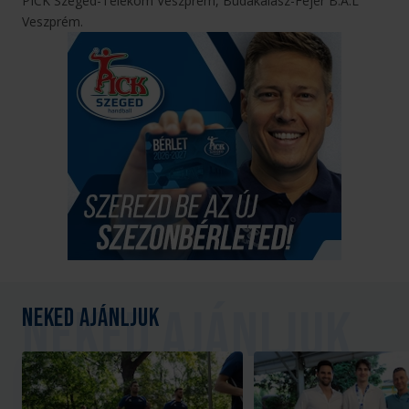
PICK Szeged-Telekom Veszprém, Budakalász-Fejér B.Á.L
Veszprém.
Neked ajánljuk