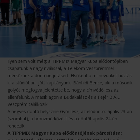
Ilyen sem volt még: a TIPPMIX Magyar Kupa elődöntőjében
csapatunk a nagy riválissal, a Telekom Veszprémmel
mérkőzünk a döntőbe jutásért. Elsőként a mi nevünket húzták
ki a stúdióban, jött kapitányunk, Bánhidi Bence, aki a második
golyót megfogva jelentette be, hogy a címvédő lesz az
ellenfelünk. A másik ágon a Budakalász és a Fejér B.Á.L.
Veszprém találkozik.
A négyes döntő helyszíne Győr lesz, az elődöntőt április 23-án
(szombat), a bronzmérkőzést és a döntőt április 24-én
rendezik.
A TIPPMIX Magyar Kupa elődöntőjének párosítása: