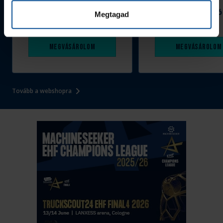
Grafitceruza 25/26
Igazolványtartó
Megtagad
390 Ft
Szeged
1 090 Ft
Megvásárolom
Megvásárolom
Tovább a webshopra