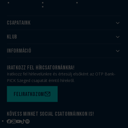
Csapataink
Klub
Felnőtt
Akadémia
Utánpótlás
Információ
#HandballFamily
#kékek szívügyünk
Klubtörténet
Jegy- és bérletvásárlás
iratkozz fel hírcsatornánkra!
Munkatársaink
Webshop
Iratkozz fel hírlevelünkre és értesülj elsőként az OTP Bank-
PICK Aréna
Impresszum
PICK Szeged csapatát érintő hírekről.
Sajtóakkreditáció
TAO
Büszkeségeink
Adatvédelem
Feliratkozom
Felhasználási feltételek
Kapcsolat
Kövess minket social csatornáinkon is!
Facebook
Instagram
YouTube
TikTok
Spotify