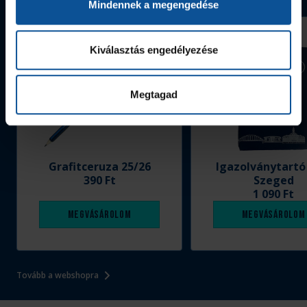
Mindennek a megengedése
Kiválasztás engedélyezése
Megtagad
Grafitceruza 25/26
Igazolványtartó
390 Ft
Szeged
1 090 Ft
Megvásárolom
Megvásárolom
Tovább a webshopra