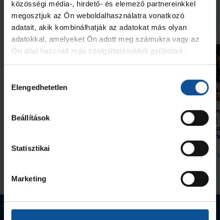
közösségi média-, hirdető- és elemező partnereinkkel
megosztjuk az Ön weboldalhasználatra vonatkozó
További friss hírek
adatait, akik kombinálhatják az adatokat más olyan
adatokkal, amelyeket Ön adott meg számukra vagy az
Ön által használt más szolgáltatásokból gyűjtöttek.
Hozzájárulás
Elengedhetetlen
kiválasztása
Galéria
Beállítások
#kékek Tour 1. állomás:
Szurkolói információk 
Hódmezővásárhely
Nantes elleni edzőmér
Statisztikai
2026. aug. 07.
2026. aug. 
Handball Family
Handball Family
Megnézem az összeset
Marketing
Webshop termékek