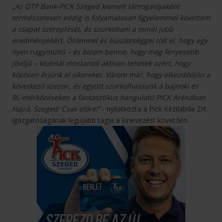
„Az OTP Bank-PICK Szeged kiemelt támogatójaként
természetesen eddig is folyamatosan figyelemmel követtem
a csapat szereplését, és szurkoltam a minél jobb
eredményekért. Örömmel és büszkeséggel tölt el, hogy egy
ilyen nagymúltú – és bízom benne, hogy még fényesebb
jövőjű – klubnál mostantól aktívan tehetek azért, hogy
közösen érjünk el sikereket. Várom már, hogy elkezdődjön a
következő szezon, és együtt szurkolhassunk a bajnoki és
BL-mérkőzéseken a fantasztikus hangulatú PICK Arénában.
Hajrá, Szeged! Csak előre!”
- nyilatkozta a Pick Kézilabda Zrt.
igazgatóságának legújabb tagja a kinevezést követően.