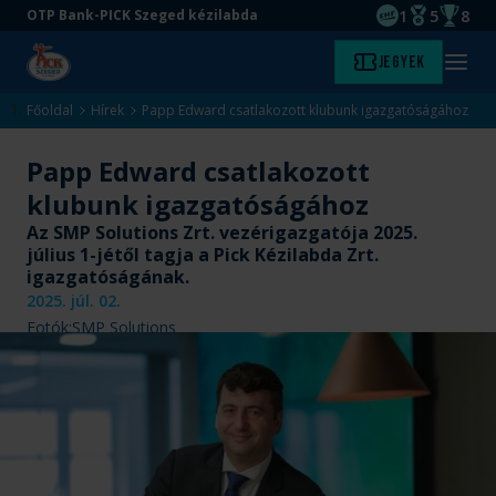
1
5
8
OTP Bank-PICK Szeged kézilabda
EHF kupagyőze
Magyar Baj
Magyar
Ugrás
Ugrás
Jegyek
Kezdőlap
Menü
a
az
megny
fő
oldal
Főoldal
Hírek
Papp Edward csatlakozott klubunk igazgatóságához
tartalomra
aljára
Papp Edward csatlakozott
klubunk igazgatóságához
Az SMP Solutions Zrt. vezérigazgatója 2025.
július 1-jétől tagja a Pick Kézilabda Zrt.
igazgatóságának.
2025. júl. 02.
Fotók:
SMP Solutions