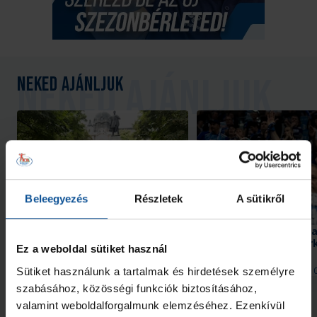
Neked ajánljuk
Beleegyezés
Részletek
A sütikről
Galéria
#kékek Tour 1. állomás:
Szurkolói információk 
Hódmezővásárhely
Nantes elleni edzőmér
Ez a weboldal sütiket használ
2026. aug. 07.
2026. aug. 
Sütiket használunk a tartalmak és hirdetések személyre
Handball Family
Handball Family
szabásához, közösségi funkciók biztosításához,
Megnézem az összeset
valamint weboldalforgalmunk elemzéséhez. Ezenkívül