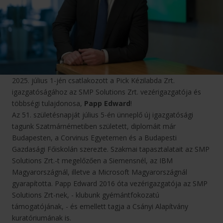
2025. július 1-jén csatlakozott a Pick Kézilabda Zrt.
igazgatóságához az SMP Solutions Zrt. vezérigazgatója és
többségi tulajdonosa,
Papp Edward
!
Az 51. születésnapját július 5-én ünneplő új igazgatósági
tagunk Szatmárnémetiben született, diplomáit már
Budapesten, a Corvinus Egyetemen és a Budapesti
Gazdasági Főiskolán szerezte. Szakmai tapasztalatait az SMP
Solutions Zrt.-t megelőzően a Siemensnél, az IBM
Magyarországnál, illetve a Microsoft Magyarországnál
gyarapította. Papp Edward 2016 óta vezérigazgatója az SMP
Solutions Zrt-nek, - klubunk gyémántfokozatú
támogatójának, - és emellett tagja a Csányi Alapítvány
kuratóriumának is.