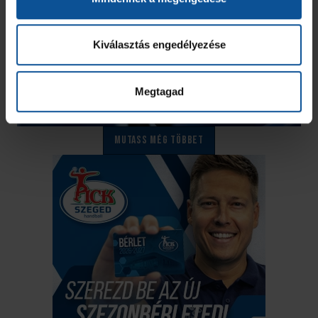
Kiválasztás engedélyezése
Megtagad
Mutass még többet