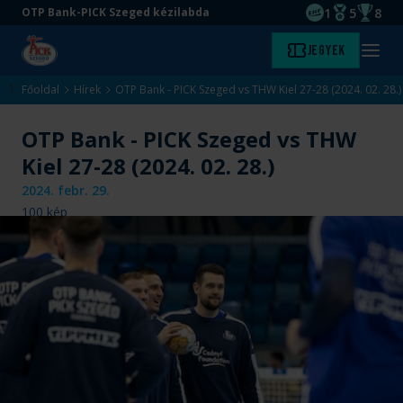
1
5
8
OTP Bank-PICK Szeged kézilabda
EHF kupagyőze
Magyar Baj
Magyar
Ugrás
Ugrás
Jegyek
Kezdőlap
Menü
a
az
megny
fő
oldal
Főoldal
Hírek
OTP Bank - PICK Szeged vs THW Kiel 27-28 (2024. 02. 28.)
tartalomra
aljára
OTP Bank - PICK Szeged vs THW
Kiel 27-28 (2024. 02. 28.)
2024. febr. 29.
100
kép