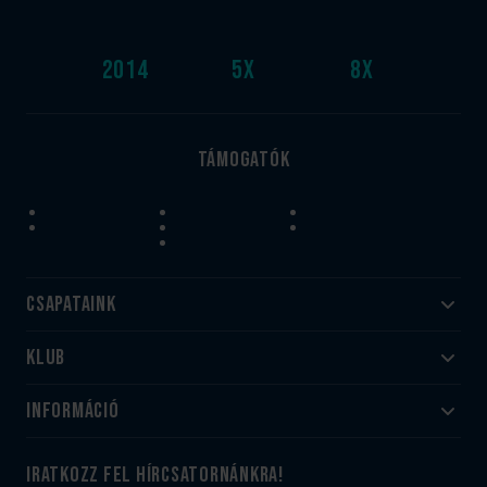
2014
5
x
8
x
Támogatók
Csapataink
Klub
Felnőtt
Akadémia
Utánpótlás
Információ
#HandballFamily
#kékek szívügyünk
Klubtörténet
Jegy- és bérletvásárlás
iratkozz fel hírcsatornánkra!
Munkatársaink