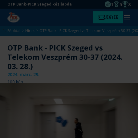
1
5
8
OTP Bank-PICK Szeged kézilabda
EHF kupagyőze
Magyar Baj
Magyar
Ugrás
Ugrás
Jegyek
Kezdőlap
Menü
a
az
megny
fő
oldal
Főoldal
Hírek
OTP Bank - PICK Szeged vs Telekom Veszprém 30-37 (2024
tartalomra
aljára
OTP Bank - PICK Szeged vs
Telekom Veszprém 30-37 (2024.
03. 28.)
2024. márc. 29.
100
kép