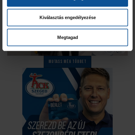
Kiválasztás engedélyezése
Megtagad
Mutass még többet