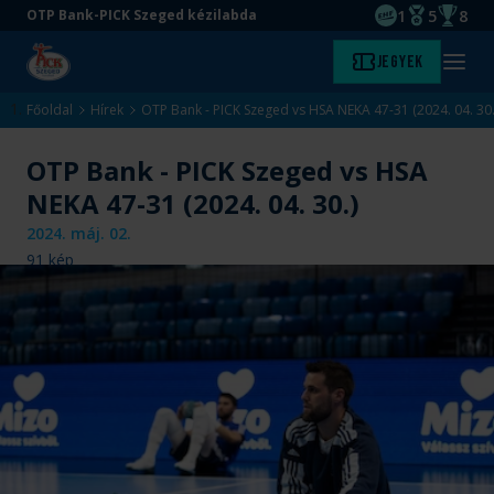
1
5
8
OTP Bank-PICK Szeged kézilabda
EHF kupagyőze
Magyar Baj
Magyar
Ugrás
Ugrás
Jegyek
Kezdőlap
Menü
a
az
megny
fő
oldal
Főoldal
Hírek
OTP Bank - PICK Szeged vs HSA NEKA 47-31 (2024. 04. 30.
tartalomra
aljára
OTP Bank - PICK Szeged vs HSA
NEKA 47-31 (2024. 04. 30.)
2024. máj. 02.
91
kép