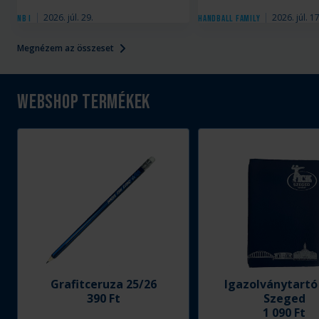
2026. júl. 29.
2026. júl. 17
NB I
Handball Family
Megnézem az összeset
Webshop termékek
Grafitceruza 25/26
Igazolványtartó
390 Ft
Szeged
1 090 Ft