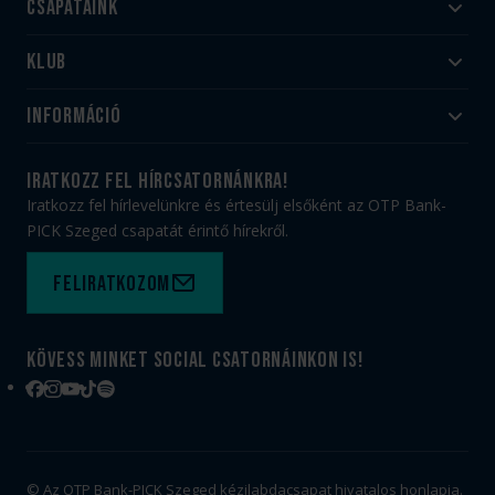
Csapataink
Klub
Felnőtt
Akadémia
Utánpótlás
Információ
#HandballFamily
#kékek szívügyünk
Klubtörténet
Jegy- és bérletvásárlás
iratkozz fel hírcsatornánkra!
Munkatársaink
Webshop
Iratkozz fel hírlevelünkre és értesülj elsőként az OTP Bank-
PICK Aréna
Impresszum
PICK Szeged csapatát érintő hírekről.
Sajtóakkreditáció
TAO
Büszkeségeink
Adatvédelem
Feliratkozom
Felhasználási feltételek
Kapcsolat
Kövess minket social csatornáinkon is!
Facebook
Instagram
YouTube
TikTok
Spotify
© Az OTP Bank-PICK Szeged kézilabdacsapat hivatalos honlapja.