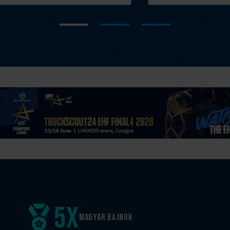
5
x
Magyar
bajnok