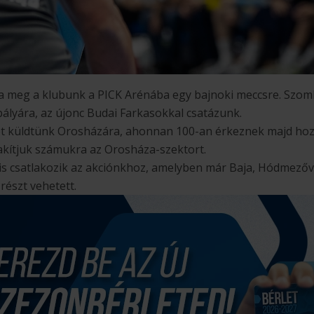
vja meg a klubunk a PICK Arénába egy bajnoki meccsre. Szom
pályára, az újonc Budai Farkasokkal csatázunk.
t küldtünk Orosházára, ahonnan 100-an érkeznek majd hoz
akítjuk számukra az Orosháza-szektort.
is csatlakozik az akciónkhoz, amelyben már Baja, Hódmezővá
részt vehetett.