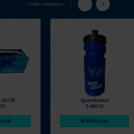
Tovább a webshopra
ó 25/26
Sportkulacs
 Ft
2 490 Ft
rolom
Megvásárolom