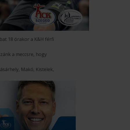
bat 18 órakor a K&H férfi
zánk a meccsre, hogy
sárhely, Makó, Kistelek,