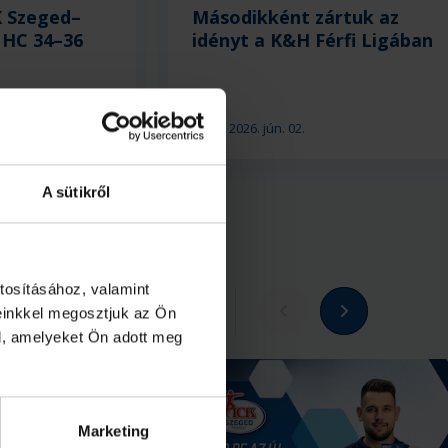
 Szeged–
Másodikként zártuk az
HC 34–36
idényt a K&H Férfi Ligában
2026. jún. 02.
NB I
A sütikről
tosításához, valamint
Megnézem az összeset
einkkel megosztjuk az Ön
l, amelyeket Ön adott meg
Marketing