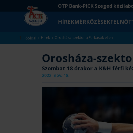
Ugrás
Ugrás
OTP Bank-PICK Szeged kézilab
a
az
fő
oldal
HÍREK
MÉRKŐZÉSEK
FELNŐT
tartalomra
aljára
Kezdőlap
Hírek
Orosháza-szektor a Farkasok ellen
Főoldal
Orosháza-szektor
Szombat 18 órakor a K&H férfi ké
2022. nov. 18.