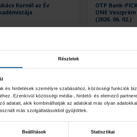
ukács Kornél az Év
OTP Bank-PICK
kadémistája
ONE Veszprém 
(2026. 06. 02.)
2026. jún. 20.
2026. jún. 03.
I
NB I
Részletek
ál
mak és hirdetések személyre szabásához, közösségi funkciók biz
hez. Ezenkívül közösségi média-, hirdető- és elemező partner
zó adatait, akik kombinálhatják az adatokat más olyan adatokka
sznált más szolgáltatásokból gyűjtöttek.
Beállítások
Statisztikai