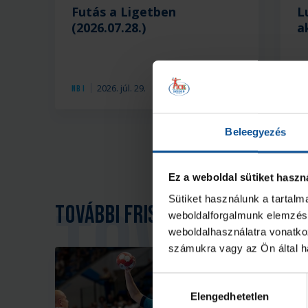
Futás a Ligetben
L
(2026.07.28.)
a
2026. júl. 29.
NB I
NB 
Beleegyezés
Ez a weboldal sütiket haszn
Sütiket használunk a tartal
További friss hírek
weboldalforgalmunk elemzésé
weboldalhasználatra vonatko
számukra vagy az Ön által ha
Hozzájárulás
Elengedhetetlen
kiválasztása