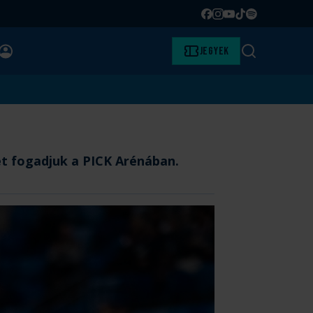
Facebook
Instagram
YouTube
TikTok
Spotify
BELÉPÉS
Jegyek
Keresés
ét fogadjuk a PICK Arénában.