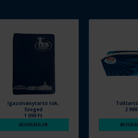
Igazolványtartó tok,
Tolltart
Szeged
2 990
1 090 Ft
Megvásárolom
Megvásá