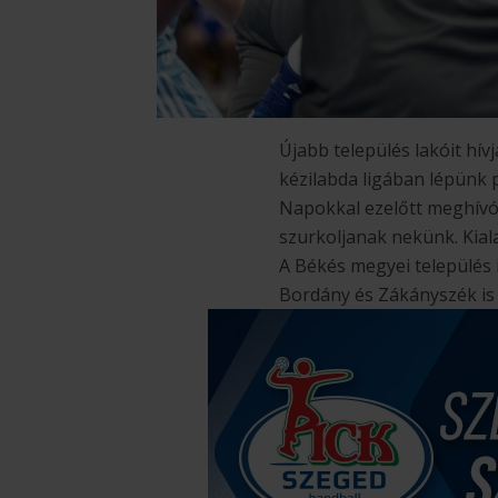
Újabb település lakóit hí
kézilabda ligában lépünk 
Napokkal ezelőtt meghívó
szurkoljanak nekünk. Kial
A Békés megyei település 
Bordány és Zákányszék is 