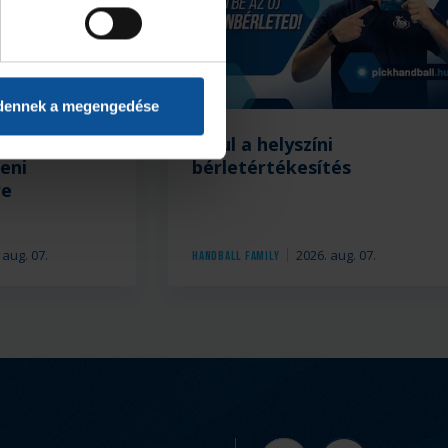
dennek a megengedése
rmációk a
Indul a helyszíni
eni
bérletértékesítés
re
 aug. 07.
2026. aug. 07.
Handball Family