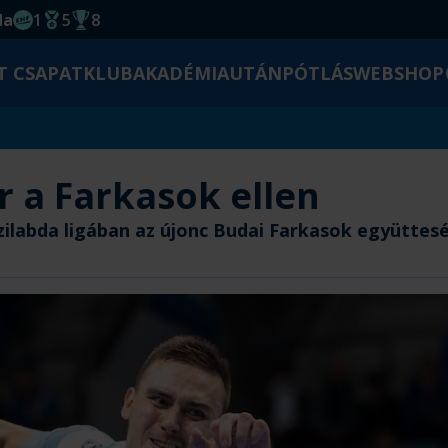
da
1
5
8
EHF kupagyőzelem 2014
Magyar Bajnoki cím
Magyar-Kupa győzelem
T CSAPAT
KLUB
AKADÉMIA
UTÁNPÓTLÁS
WEBSHOP
 a Farkasok ellen
zilabda ligában az újonc Budai Farkasok együttes