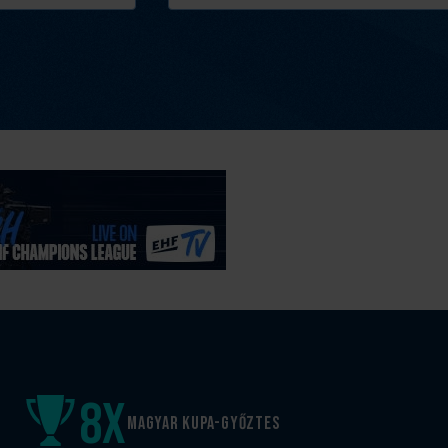
8
x
Magyar kupa-győztes