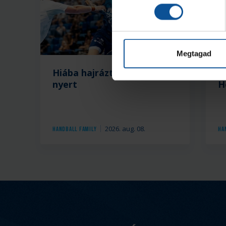
Galé
Megtagad
Hiába hajráztunk, a Nantes
#
nyert
H
2026. aug. 08.
Handball Family
Ha