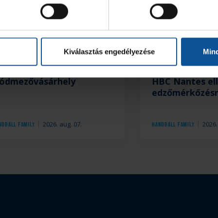
ria
Kiválasztás engedélyezése
Min
kékek Tour 1. állomás:
Szurkolói info
ódmezővásárhely
HBC Nantes ell
edzőmérkőzés
2026. aug. 07.
2026.
ndball Family
Handball Family