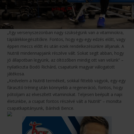
„Egy versenyszezonban nagy szükségünk van a vitaminokra,
táplálékkiegészítőkre. Fontos, hogy egy-egy edzés előtt, vagy
éppen meccs előtt és után ezek rendelkezésünkre álljanak. A
Nutri8 mindennapjaink részéve vált. Sokat segít abban, hogy
jó állapotban legyünk, az öltözőben mindig ott van velünk” –
nyilatkozta Bodó Richárd, csapatunk magyar válogatott
játékosa.
„Kedvelem a Nutri8 termékeit, sokkal fittebb vagyok, egy-egy
fárasztó tréning után könnyebb a regeneráció, fontos, hogy
pótoljam az elveszített vitaminokat. Teljesen beépült a napi
életünkbe, a csapat fontos részévé vált a Nutri8” – mondta
csapatkapitányunk, Bánhidi Bence.