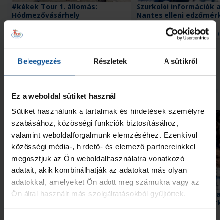
#kékek Tour 1. állomás:
Szurkolói információk 
Hódmezővásárhely
Nantes elleni edzőmér
2026. aug. 07.
2026. aug. 
Handball Family
Handball Family
Megnézem az összeset
Beleegyezés
Részletek
A sütikről
További friss hírek
Ez a weboldal sütiket használ
Sütiket használunk a tartalmak és hirdetések személyre
szabásához, közösségi funkciók biztosításához,
valamint weboldalforgalmunk elemzéséhez. Ezenkívül
közösségi média-, hirdető- és elemező partnereinkkel
megosztjuk az Ön weboldalhasználatra vonatkozó
adatait, akik kombinálhatják az adatokat más olyan
Galéria
adatokkal, amelyeket Ön adott meg számukra vagy az
#kékek Tour 1. állomás:
Szurkolói információk 
Ön által használt más szolgáltatásokból gyűjtöttek.
Hódmezővásárhely
Nantes elleni edzőmér