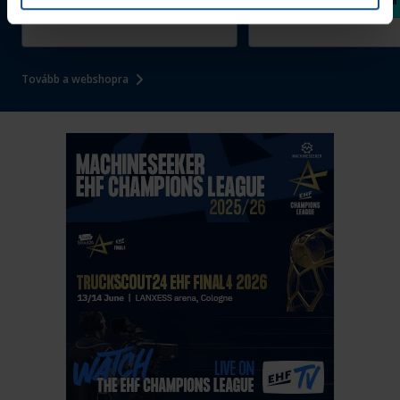
Megvásárolom
Megvásárolom
Tovább a webshopra