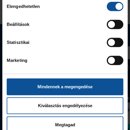
Hozzájárulás
2026. aug. 07.
2026. aug. 
Handball Family
Handball Family
Elengedhetetlen
kiválasztása
Megnézem az összeset
Beállítások
Webshop termékek
Statisztikai
Marketing
Mindennek a megengedése
Kiválasztás engedélyezése
Grafitceruza 25/26
Igazolványtartó
390 Ft
Szeged
1 090 Ft
Megtagad