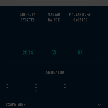
EHF-Kupa
Magyar
Magyar kupa-
győztes
bajnok
győztes
2014
5
x
8
x
Támogatók
Csapataink