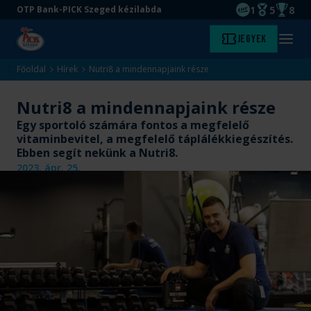
1
5
8
OTP Bank-PICK Szeged kézilabda
EHF kupagyőze
Magyar Baj
Magyar
Ugrás
Ugrás
Jegyek
Kezdőlap
Menü
a
az
megny
fő
oldal
Főoldal
Hírek
Nutri8 a mindennapjaink része
tartalomra
aljára
Nutri8 a mindennapjaink része
Egy sportoló számára fontos a megfelelő
vitaminbevitel, a megfelelő táplálékkiegészítés.
Ebben segít nekünk a Nutri8.
2023. ápr. 25.