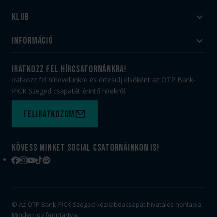
Klub
Felnőtt
Akadémia
Utánpótlás
Információ
#HandballFamily
#kékek szívügyünk
Klubtörténet
Jegy- és bérletvásárlás
iratkozz fel hírcsatornánkra!
Munkatársaink
Webshop
Iratkozz fel hírlevelünkre és értesülj elsőként az OTP Bank-
PICK Aréna
Impresszum
PICK Szeged csapatát érintő hírekről.
Sajtóakkreditáció
TAO
Büszkeségeink
Adatvédelem
Feliratkozom
Felhasználási feltételek
Kapcsolat
Kövess minket social csatornáinkon is!
Facebook
Instagram
YouTube
TikTok
Spotify
© Az OTP Bank-PICK Szeged kézilabdacsapat hivatalos honlapja.
Minden jog fenntartva.