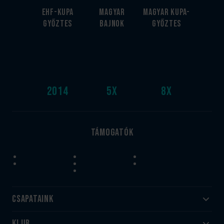
EHF-Kupa
Magyar
Magyar kupa-
győztes
bajnok
győztes
2014
5
x
8
x
Támogatók
Csapataink
Klub
Felnőtt