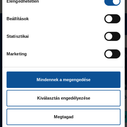
Elengedhetetlen
kiválasztása
Megnézem az összeset
Beállítások
Webshop termékek
Statisztikai
Marketing
Mindennek a megengedése
Grafitceruza 25/26
Igazolványtartó
Kiválasztás engedélyezése
390 Ft
Szeged
1 090 Ft
Megvásárolom
Megvásárolom
Megtagad