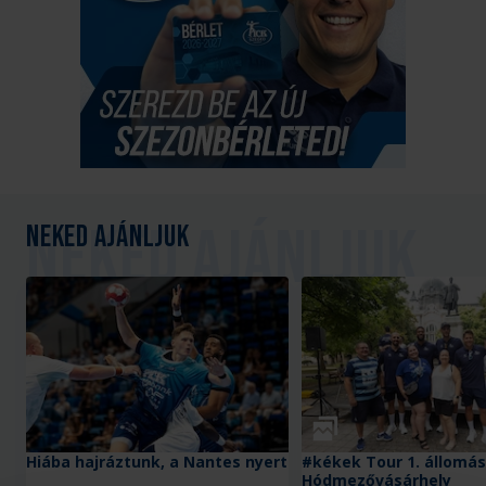
Neked ajánljuk
Galéria
Hiába hajráztunk, a Nantes nyert
#kékek Tour 1. állomás
Hódmezővásárhely