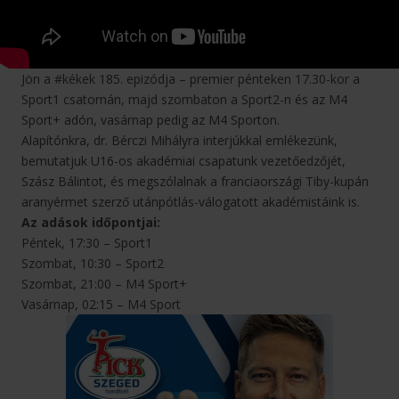
Jön a #kékek 185. epizódja – premier pénteken 17.30-kor a
Sport1 csatornán, majd szombaton a Sport2-n és az M4
Sport+ adón, vasárnap pedig az M4 Sporton.
Alapítónkra, dr. Bérczi Mihályra interjúkkal emlékezünk,
bemutatjuk U16-os akadémiai csapatunk vezetőedzőjét,
Szász Bálintot, és megszólalnak a franciaországi Tiby-kupán
aranyérmet szerző utánpótlás-válogatott akadémistáink is.
Az adások időpontjai:
Péntek, 17:30 – Sport1
Szombat, 10:30 – Sport2
Szombat, 21:00 – M4 Sport+
Vasárnap, 02:15 – M4 Sport