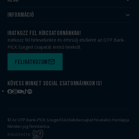
Akadémia
Utánpótlás
Információ
#HandballFamily
#kékek szívügyünk
Klubtörténet
Jegy- és bérletvásárlás
iratkozz fel hírcsatornánkra!
Munkatársaink
Webshop
Iratkozz fel hírlevelünkre és értesülj elsőként az OTP Bank-
PICK Aréna
Impresszum
PICK Szeged csapatát érintő hírekről.
Sajtóakkreditáció
TAO
Büszkeségeink
Adatvédelem
Feliratkozom
Felhasználási feltételek
Kapcsolat
Kövess minket social csatornáinkon is!
Facebook
Instagram
YouTube
TikTok
Spotify
© Az OTP Bank-PICK Szeged kézilabdacsapat hivatalos honlapja.
Minden jog fenntartva.
BIG
Készítette: