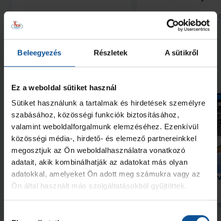
2026. aug. 08.
2026. aug. 
Handball Family
Handball Family
Megnézem az összeset
Beleegyezés
Részletek
A sütikről
További videó típusú hírek
Ez a weboldal sütiket használ
Sütiket használunk a tartalmak és hirdetések személyre
szabásához, közösségi funkciók biztosításához,
valamint weboldalforgalmunk elemzéséhez. Ezenkívül
közösségi média-, hirdető- és elemező partnereinkkel
megosztjuk az Ön weboldalhasználatra vonatkozó
Videó
Videó
adatait, akik kombinálhatják az adatokat más olyan
adatokkal, amelyeket Ön adott meg számukra vagy az
Érkezik a #kékek 204. része
Európa-bajnok a junior
(riportfilm)
Ön által használt más szolgáltatásokból gyűjtöttek.
2026. aug. 06.
2026. júl. 29
Handball Family
Handball Family
Hozzájárulás