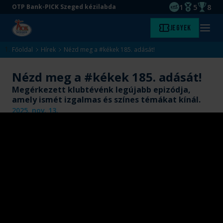
1
5
8
OTP Bank-PICK Szeged kézilabda
EHF kupagyőze
Magyar Baj
Magyar
Ugrás
Ugrás
Jegyek
Kezdőlap
Menü
a
az
megny
fő
oldal
Főoldal
Hírek
Nézd meg a #kékek 185. adását!
tartalomra
aljára
Nézd meg a #kékek 185. adását!
Megérkezett klubtévénk legújabb epizódja,
amely ismét izgalmas és színes témákat kínál.
2025. nov. 13.