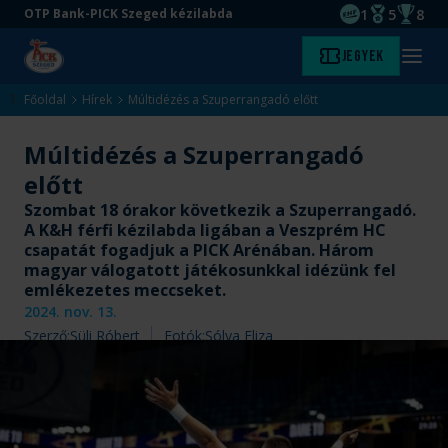
1
5
8
OTP Bank-PICK Szeged kézilabda
EHF kupagyőze
Magyar Baj
Magyar
Ugrás
Ugrás
Jegyek
Kezdőlap
Menü
a
az
megny
fő
oldal
Főoldal
Hírek
Múltidézés a Szuperrangadó előtt
tartalomra
aljára
Múltidézés a Szuperrangadó
előtt
Szombat 18 órakor következik a Szuperrangadó.
A K&H férfi kézilabda ligában a Veszprém HC
csapatát fogadjuk a PICK Arénában. Három
magyar válogatott játékosunkkal idézünk fel
emlékezetes meccseket.
2024. nov. 13.
Szerző:
Süli Róbert
Fotók:
Sólya Eliza