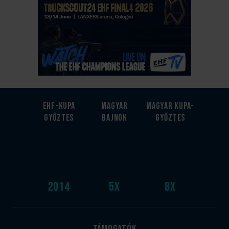
EHF-Kupa
Magyar
Magyar kupa-
győztes
bajnok
győztes
2014
5
x
8
x
Támogatók