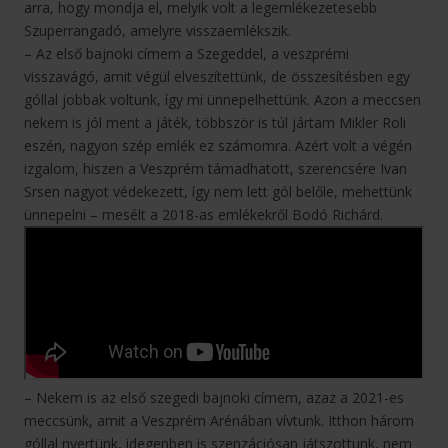
arra, hogy mondja el, melyik volt a legemlékezetesebb
Szuperrangadó, amelyre visszaemlékszik.
– Az első bajnoki címem a Szegeddel, a veszprémi
visszavágó, amit végül elveszítettünk, de összesítésben egy
góllal jobbak voltunk, így mi ünnepelhettünk. Azon a meccsen
nekem is jól ment a játék, többször is túl jártam Mikler Roli
eszén, nagyon szép emlék ez számomra. Azért volt a végén
izgalom, hiszen a Veszprém támadhatott, szerencsére Ivan
Srsen nagyot védekezett, így nem lett gól belőle, mehettünk
ünnepelni – mesélt a 2018-as emlékekről Bodó Richárd.
– Nekem is az első szegedi bajnoki címem, azaz a 2021-es
meccsünk, amit a Veszprém Arénában vívtunk. Itthon három
góllal nyertünk, idegenben is szenzációsan játszottunk, nem