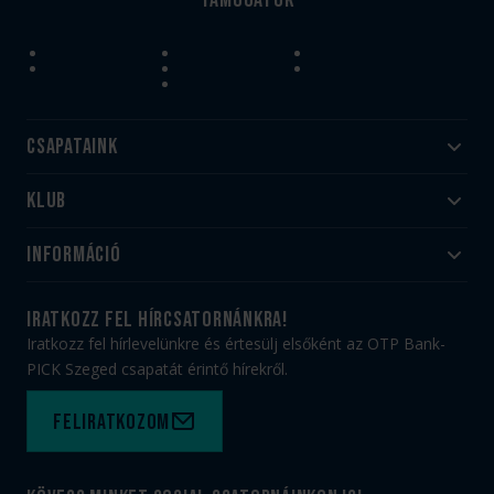
Csapataink
Klub
Felnőtt
Akadémia
Utánpótlás
Információ
#HandballFamily
#kékek szívügyünk
Klubtörténet
Jegy- és bérletvásárlás
iratkozz fel hírcsatornánkra!
Munkatársaink
Webshop
Iratkozz fel hírlevelünkre és értesülj elsőként az OTP Bank-
PICK Aréna
Impresszum
PICK Szeged csapatát érintő hírekről.
Sajtóakkreditáció
TAO
Büszkeségeink
Adatvédelem
Feliratkozom
Felhasználási feltételek
Kapcsolat