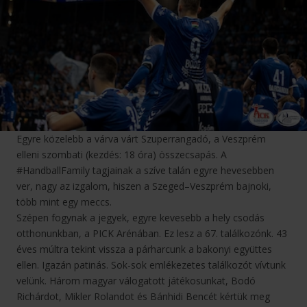
Egyre közelebb a várva várt Szuperrangadó, a Veszprém
elleni szombati (kezdés: 18 óra) összecsapás. A
#HandballFamily tagjainak a szíve talán egyre hevesebben
ver, nagy az izgalom, hiszen a Szeged–Veszprém bajnoki,
több mint egy meccs.
Szépen fogynak a jegyek, egyre kevesebb a hely csodás
otthonunkban, a PICK Arénában. Ez lesz a 67. találkozónk. 43
éves múltra tekint vissza a párharcunk a bakonyi együttes
ellen. Igazán patinás. Sok-sok emlékezetes találkozót vívtunk
velünk. Három magyar válogatott játékosunkat, Bodó
Richárdot, Mikler Rolandot és Bánhidi Bencét kértük meg