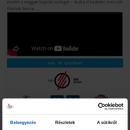
emelni a magyar bajnoki serleget – árulta el kedvenc meccsét
Bánhidi Bence.
nov. 16. szombat
NB I
28
24
OTP Bank-PICK Szeged
VS
ONE Veszprém HC
Szeged
PICK Aréna
Beleegyezés
Részletek
A sütikről
Mérkőzés adatlap