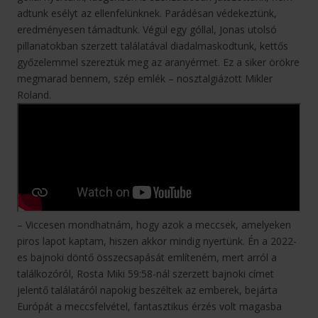
adtunk esélyt az ellenfelünknek. Parádésan védekeztünk,
eredményesen támadtunk. Végül egy góllal, Jonas utolsó
pillanatokban szerzett találatával diadalmaskodtunk, kettős
győzelemmel szereztük meg az aranyérmet. Ez a siker örökre
megmarad bennem, szép emlék – nosztalgiázott Mikler
Roland.
– Viccesen mondhatnám, hogy azok a meccsek, amelyeken
piros lapot kaptam, hiszen akkor mindig nyertünk. Én a 2022-
es bajnoki döntő összecsapását említeném, mert arról a
találkozóról, Rosta Miki 59:58-nál szerzett bajnoki címet
jelentő találatáról napokig beszéltek az emberek, bejárta
Európát a meccsfelvétel, fantasztikus érzés volt magasba