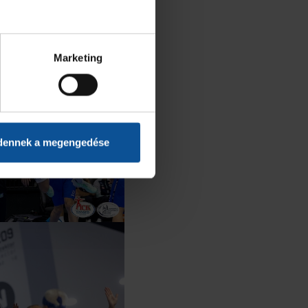
Marketing
dennek a megengedése