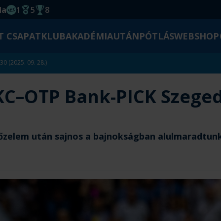
da
1
5
8
EHF kupagyőzelem 2014
Magyar Bajnoki cím
Magyar-Kupa győzelem
T CSAPAT
KLUB
AKADÉMIA
UTÁNPÓTLÁS
WEBSHOP
 (2025. 09. 28.)
C–OTP Bank-PICK Szeged 
 győzelem után sajnos a bajnokságban alulmaradtu