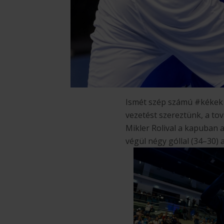
Ismét szép számú #kékek s
vezetést szereztünk, a to
Mikler Rolival a kapuban a
végül négy góllal (34–30)