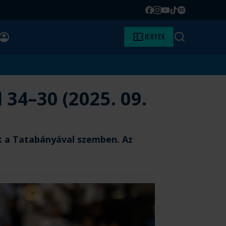
Facebook
Instagram
YouTube
TikTok
Spotify
BELÉPÉS
Jegyek
Keresés
34–30 (2025. 09.
nk a Tatabányával szemben. Az