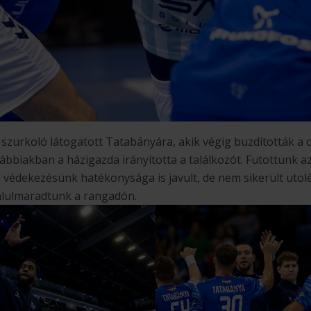
zurkoló látogatott Tatabányára, akik végig buzdították a c
vábbiakban a házigazda irányította a találkozót. Futottunk 
 védekezésünk hatékonysága is javult, de nem sikerült utolé
 alulmaradtunk a rangadón.