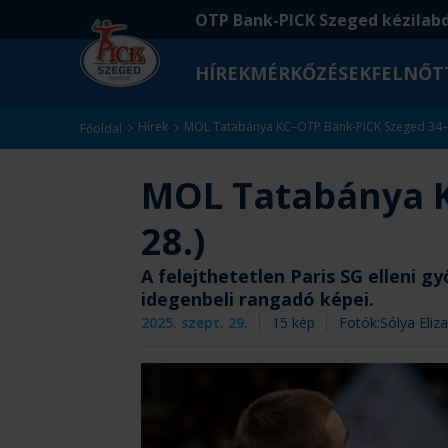
Ugrás
Ugrás
OTP Bank-PICK Szeged kézilab
a
az
fő
oldal
HÍREK
MÉRKŐZÉSEK
FELNŐT
tartalomra
aljára
Kezdőlap
Hírek
MOL Tatabánya KC–OTP Bank-PICK Szeged 34–30
Főoldal
MOL Tatabánya K
28.)
A felejthetetlen Paris SG elleni
idegenbeli rangadó képei.
2025. szept. 29.
15
kép
Fotók:
Sólya Eliza