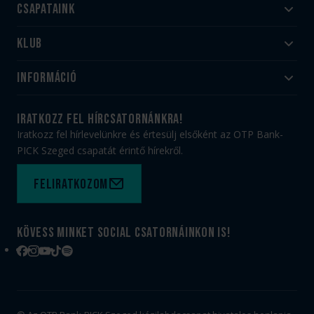
Csapataink
Klub
Felnőtt
Akadémia
Utánpótlás
Információ
#HandballFamily
#kékek szívügyünk
Klubtörténet
Jegy- és bérletvásárlás
iratkozz fel hírcsatornánkra!
Munkatársaink
Webshop
Iratkozz fel hírlevelünkre és értesülj elsőként az OTP Bank-
PICK Aréna
Impresszum
PICK Szeged csapatát érintő hírekről.
Sajtóakkreditáció
TAO
Büszkeségeink
Adatvédelem
Feliratkozom
Felhasználási feltételek
Kapcsolat
Kövess minket social csatornáinkon is!
Facebook
Instagram
YouTube
TikTok
Spotify