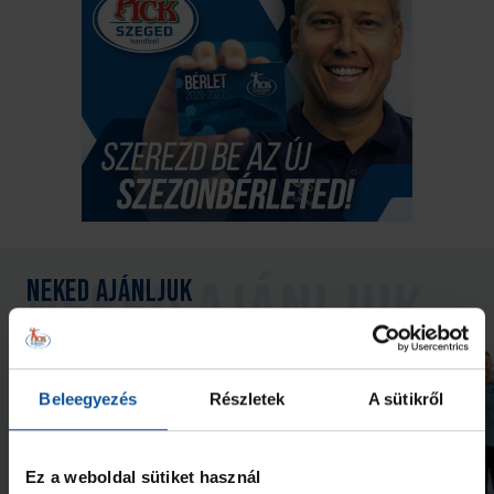
Neked ajánljuk
Beleegyezés
Részletek
A sütikről
Ez a weboldal sütiket használ
Galéria