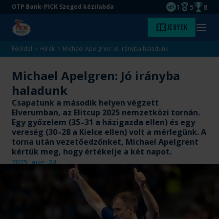
1
5
8
OTP Bank-PICK Szeged kézilabda
EHF kupagyőze
Magyar Baj
Magyar
Ugrás
Ugrás
Jegyek
Kezdőlap
Menü
a
az
megny
fő
oldal
Főoldal
Hírek
Michael Apelgren: Jó irányba haladunk
tartalomra
aljára
Michael Apelgren: Jó irányba
haladunk
Csapatunk a második helyen végzett
Elverumban, az Elitcup 2025 nemzetközi tornán.
Egy győzelem (35–31 a házigazda ellen) és egy
vereség (30–28 a Kielce ellen) volt a mérlegünk. A
torna után vezetőedzőnket, Michael Apelgrent
kértük meg, hogy értékelje a két napot.
2025. aug. 24.