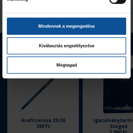
2026. aug. 06.
2026. aug. 
Handball Family
Handball Family
Megnézem az összeset
Mindennek a megengedése
Webshop termékek
Kiválasztás engedélyezése
Megtagad
Grafitceruza 25/26
Igazolványtartó
390 Ft
Szeged
1 090 Ft