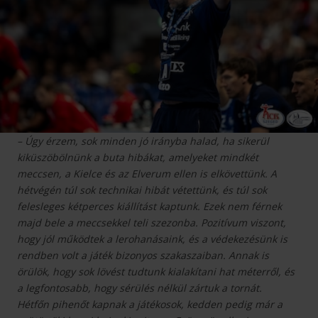
– Úgy érzem, sok minden jó irányba halad, ha sikerül
kiküszöbölnünk a buta hibákat, amelyeket mindkét
meccsen, a Kielce és az Elverum ellen is elkövettünk. A
hétvégén túl sok technikai hibát vétettünk, és túl sok
felesleges kétperces kiállítást kaptunk. Ezek nem férnek
majd bele a meccsekkel teli szezonba. Pozitívum viszont,
hogy jól működtek a lerohanásaink, és a védekezésünk is
rendben volt a játék bizonyos szakaszaiban. Annak is
örülök, hogy sok lövést tudtunk kialakítani hat méterről, és
a legfontosabb, hogy sérülés nélkül zártuk a tornát.
Hétfőn pihenőt kapnak a játékosok, kedden pedig már a