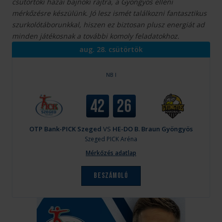
csütörtöki hazai bajnoki rajtra, a Gyöngyös elleni
mérkőzésre készülünk. Jó lesz ismét találkozni fantasztikus
szurkolótáborunkkal, hiszen ez biztosan plusz energiát ad
minden játékosnak a további komoly feladatokhoz.
aug. 28. csütörtök
NB I
42
26
OTP Bank-PICK Szeged
VS
HE-DO B. Braun Gyöngyös
Szeged
PICK Aréna
Mérkőzés adatlap
Beszámoló