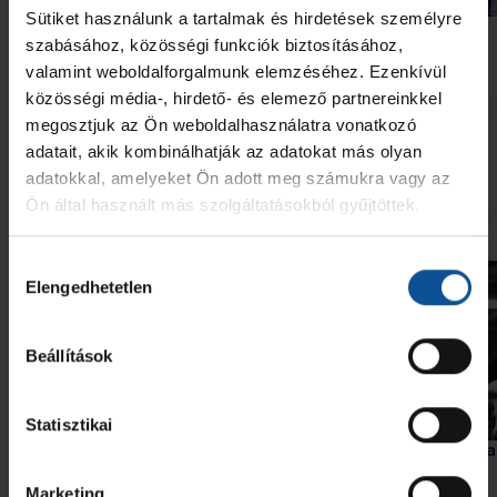
Sütiket használunk a tartalmak és hirdetések személyre
Futás a Ligetben (2026.07.28.)
Lukács Kornél az Év
akadémistája
szabásához, közösségi funkciók biztosításához,
valamint weboldalforgalmunk elemzéséhez. Ezenkívül
2026. júl. 29.
2026. jún. 20.
NB I
NB I
közösségi média-, hirdető- és elemező partnereinkkel
megosztjuk az Ön weboldalhasználatra vonatkozó
Megnézem az összeset
adatait, akik kombinálhatják az adatokat más olyan
adatokkal, amelyeket Ön adott meg számukra vagy az
Ön által használt más szolgáltatásokból gyűjtöttek.
További friss hírek
Hozzájárulás
Elengedhetetlen
kiválasztása
Beállítások
Videó
Statisztikai
Érkezik a #kékek 204. része
Szabó „Sonka” Lászlóra
szavazhatunk
Marketing