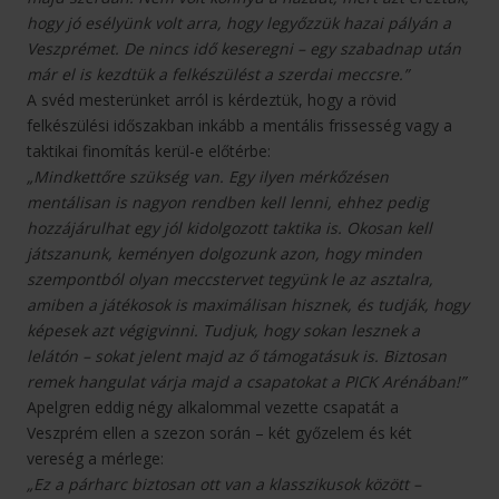
hogy jó esélyünk volt arra, hogy legyőzzük hazai pályán a
Veszprémet. De nincs idő keseregni – egy szabadnap után
már el is kezdtük a felkészülést a szerdai meccsre.”
A svéd mesterünket arról is kérdeztük, hogy a rövid
felkészülési időszakban inkább a mentális frissesség vagy a
taktikai finomítás kerül-e előtérbe:
„Mindkettőre szükség van. Egy ilyen mérkőzésen
mentálisan is nagyon rendben kell lenni, ehhez pedig
hozzájárulhat egy jól kidolgozott taktika is. Okosan kell
játszanunk, keményen dolgozunk azon, hogy minden
szempontból olyan meccstervet tegyünk le az asztalra,
amiben a játékosok is maximálisan hisznek, és tudják, hogy
képesek azt végigvinni. Tudjuk, hogy sokan lesznek a
lelátón – sokat jelent majd az ő támogatásuk is. Biztosan
remek hangulat várja majd a csapatokat a PICK Arénában!”
Apelgren eddig négy alkalommal vezette csapatát a
Veszprém ellen a szezon során – két győzelem és két
vereség a mérlege:
„Ez a párharc biztosan ott van a klasszikusok között –