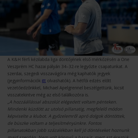
A K&H férfi kézilabda liga döntőjének első mérkőzésén a One
Veszprém HC hazai pályán 34–32-re legyőzte csapatunkat. A
szerdai, szegedi visszavágóra még kaphatók jegyek
(jegyinformációk
itt
olvashatók). A hétfői edzés előtt
vezetőedzőnkkel, Michael Apelgrennel beszélgettünk, kicsit
visszatekintve még az első találkozóra is.
„A hozzáállással abszolút elégedett voltam pénteken.
Mindenki küzdött az utolsó pillanatig, megfelelő módon
képviselte a klubot. A győzelemről apró dolgok döntöttek,
de büszke voltam a teljesítményünkre. Fontos
pillanatokban jobb százalékban kell jó döntéseket hoznunk
majd szerdán. Nem volt könnyű a hazaút, mert azt éreztük,