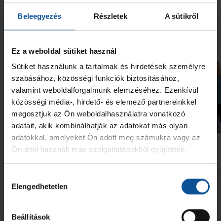
Beleegyezés
Részletek
A sütikről
Neked ajánljuk
Ez a weboldal sütiket használ
Sütiket használunk a tartalmak és hirdetések személyre
szabásához, közösségi funkciók biztosításához,
valamint weboldalforgalmunk elemzéséhez. Ezenkívül
közösségi média-, hirdető- és elemező partnereinkkel
megosztjuk az Ön weboldalhasználatra vonatkozó
Galéria
adatait, akik kombinálhatják az adatokat más olyan
Futás a Ligetben (2026.07.28.)
Lukács Kornél az Év
adatokkal, amelyeket Ön adott meg számukra vagy az
akadémistája
Ön által használt más szolgáltatásokból gyűjtöttek.
2026. júl. 29.
2026. jún. 20.
NB I
NB I
Hozzájárulás
Megnézem az összeset
Elengedhetetlen
kiválasztása
Beállítások