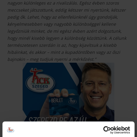
nagyon különleges ez a rivalizálás. Egész évben szoros
meccseket játszottunk, eddig kétszer mi nyertünk, kétszer
pedig ők. Lehet, hogy az ellenfelünknél úgy gondolják,
kényelmesebben vagy nagyobb különbséggel kellene
legyőzniük minket, de mi egész évben azért dolgoztunk,
hogy minél kisebb legyen a különbség közöttünk. A célunk
természetesen szerdán is az, hogy kijavítsuk a kisebb
hibáinkat, és akkor – mint a kupadöntőben vagy az őszi
bajnokin – meg tudjuk nyerni a mérkőzést.”