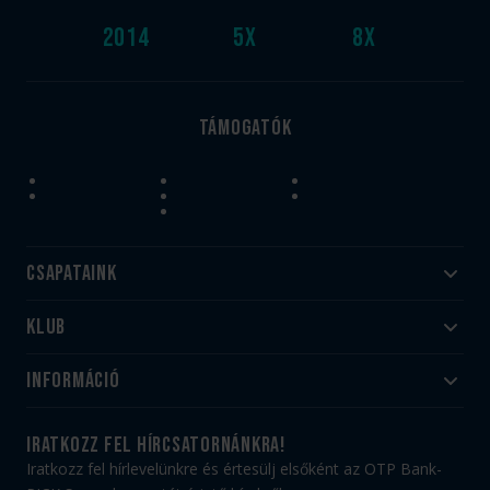
2014
5
x
8
x
Támogatók
Csapataink
Klub
Felnőtt
Akadémia
Utánpótlás
Információ
#HandballFamily
#kékek szívügyünk
Klubtörténet
Jegy- és bérletvásárlás
iratkozz fel hírcsatornánkra!
Munkatársaink
Webshop
Iratkozz fel hírlevelünkre és értesülj elsőként az OTP Bank-
PICK Aréna
Impresszum