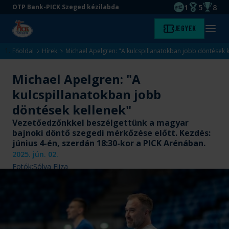
1
5
8
OTP Bank-PICK Szeged kézilabda
EHF kupagyőze
Magyar Baj
Magyar
Ugrás
Ugrás
Jegyek
Kezdőlap
Menü
a
az
megny
fő
oldal
Főoldal
Hírek
Michael Apelgren: "A kulcspillanatokban jobb döntések k
tartalomra
aljára
Michael Apelgren: "A
kulcspillanatokban jobb
döntések kellenek"
Vezetőedzőnkkel beszélgettünk a magyar
bajnoki döntő szegedi mérkőzése előtt. Kezdés:
június 4-én, szerdán 18:30-kor a PICK Arénában.
2025. jún. 02.
Fotók:
Sólya Eliza