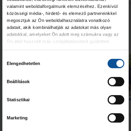
2026. aug. 08.
2026. aug. 
Handball Family
Handball Family
valamint weboldalforgalmunk elemzéséhez. Ezenkívül
közösségi média-, hirdető- és elemező partnereinkkel
Megnézem az összeset
megosztjuk az Ön weboldalhasználatra vonatkozó
adatait, akik kombinálhatják az adatokat más olyan
adatokkal, amelyeket Ön adott meg számukra vagy az
További friss hírek
Ön által használt más szolgáltatásokból gyűjtöttek.
Hozzájárulás
Elengedhetetlen
kiválasztása
Beállítások
Galéria
Hiába hajráztunk, a Nantes nyert
#kékek Tour 1. állomás
Statisztikai
Hódmezővásárhely
2026. aug. 08.
2026. aug. 
Handball Family
Handball Family
Marketing
Megnézem az összeset