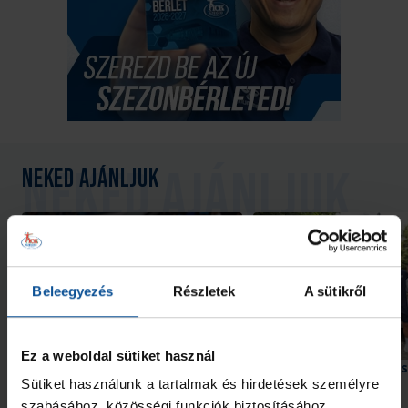
Neked ajánljuk
Beleegyezés
Részletek
A sütikről
Galéria
Ez a weboldal sütiket használ
Hiába hajráztunk, a Nantes nyert
#kékek Tour 1. állomás
Hódmezővásárhely
Sütiket használunk a tartalmak és hirdetések személyre
szabásához, közösségi funkciók biztosításához,