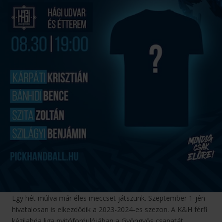
Egy hét múlva már éles meccset játszunk. Szeptember 1-jén
hivatalosan is elkezdődik a 2023-2024-es szezon. A K&H férfi
kézilabda liga nyitófordulójában a Gyöngyös csapatát