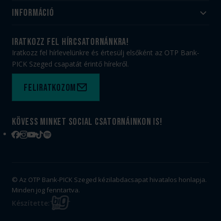
Utánpótlás
Információ
#HandballFamily
#kékek szívügyünk
Klubtörténet
Jegy- és bérletvásárlás
iratkozz fel hírcsatornánkra!
Munkatársaink
Webshop
Iratkozz fel hírlevelünkre és értesülj elsőként az OTP Bank-
PICK Aréna
Impresszum
PICK Szeged csapatát érintő hírekről.
Sajtóakkreditáció
TAO
Büszkeségeink
Adatvédelem
Feliratkozom
Felhasználási feltételek
Kapcsolat
Kövess minket social csatornáinkon is!
Facebook
Instagram
YouTube
TikTok
Spotify
© Az OTP Bank-PICK Szeged kézilabdacsapat hivatalos honlapja.
Minden jog fenntartva.
BIG
Készítette:
FISH