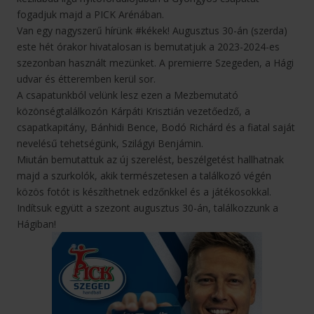
fogadjuk majd a PICK Arénában.
Van egy nagyszerű hírünk #kékek! Augusztus 30-án (szerda)
este hét órakor hivatalosan is bemutatjuk a 2023-2024-es
szezonban használt mezünket. A premierre Szegeden, a Hági
udvar és étteremben kerül sor.
A csapatunkból velünk lesz ezen a Mezbemutató
közönségtalálkozón Kárpáti Krisztián vezetőedző, a
csapatkapitány, Bánhidi Bence, Bodó Richárd és a fiatal saját
nevelésű tehetségünk, Szilágyi Benjámin.
Miután bemutattuk az új szerelést, beszélgetést hallhatnak
majd a szurkolók, akik természetesen a találkozó végén
közös fotót is készíthetnek edzőnkkel és a játékosokkal.
Indítsuk együtt a szezont augusztus 30-án, találkozzunk a
Hágiban!