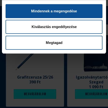
Mindennek a megengedése
Webshop termékek
Kiválasztás engedélyezése
Megtagad
Grafitceruza 25/26
Igazolványtartó
390 Ft
Szeged
1 090 Ft
Megvásárolom
Megvásárolom