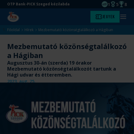
1
5
8
OTP Bank-PICK Szeged kézilabda
EHF kupagyőze
Magyar Baj
Magyar
Ugrás
Ugrás
Jegyek
Kezdőlap
Menü
a
az
megny
fő
oldal
Főoldal
Hírek
Mezbemutató közönségtalálkozó a Hágiban
tartalomra
aljára
Mezbemutató közönségtalálkozó
a Hágiban
Augusztus 30-án (szerda) 19 órakor
Mezbemutató közönségtalálkozót tartunk a
Hági udvar és étteremben.
2023. aug. 25.