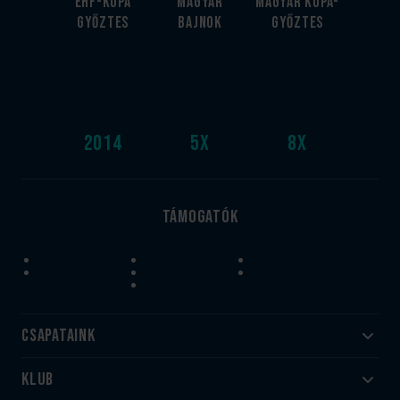
EHF-Kupa
Magyar
Magyar kupa-
győztes
bajnok
győztes
2014
5
x
8
x
Támogatók
Csapataink
Klub
Felnőtt
Akadémia