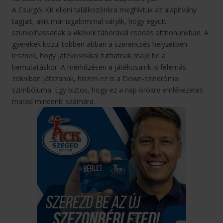
A Csurgói KK elleni találkozónkra meghívtuk az alapítvány
tagjait, akik már izgalommal várják, hogy együtt
szurkolhassanak a #kékek táborával csodás otthonunkban. A
gyerekek közül többen abban a szerencsés helyzetben
lesznek, hogy játékosokkal futhatnak majd be a
bemutatáskor. A mérkőzésen a játékosaink is felemás
zokniban játszanak, hiszen ez is a Down-szindróma
szimbóluma. Egy biztos, hogy ez a nap örökre emlékezetes
marad mindenki számára.