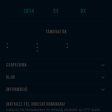
2014
5
x
8
x
Támogatók
Csapataink
Klub
Felnőtt
Akadémia
Utánpótlás
Információ
#HandballFamily
#kékek szívügyünk
Klubtörténet
Jegy- és bérletvásárlás
iratkozz fel hírcsatornánkra!
Munkatársaink
Webshop
Iratkozz fel hírlevelünkre és értesülj elsőként az OTP Bank-