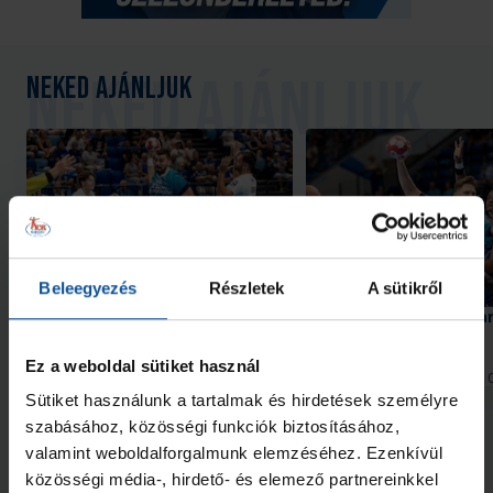
Neked ajánljuk
Galéria
Beleegyezés
Részletek
A sütikről
OTP Bank-PICK Szeged–HBC
Hiába hajráztunk, a Na
Nantes 34–35 (2026. 08. 08.)
Ez a weboldal sütiket használ
2026. aug. 09.
2026. aug. 
Handball Family
Handball Family
Sütiket használunk a tartalmak és hirdetések személyre
Megnézem az összeset
szabásához, közösségi funkciók biztosításához,
valamint weboldalforgalmunk elemzéséhez. Ezenkívül
közösségi média-, hirdető- és elemező partnereinkkel