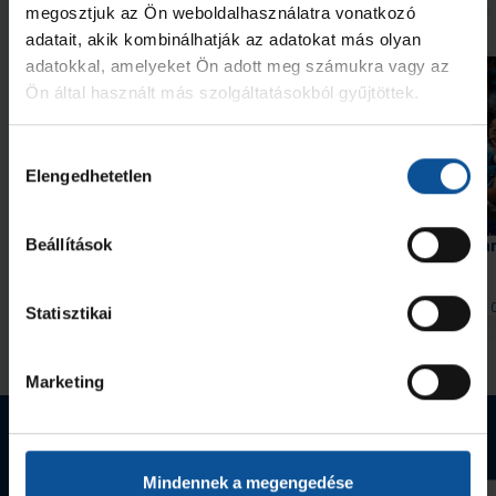
További friss hírek
megosztjuk az Ön weboldalhasználatra vonatkozó
adatait, akik kombinálhatják az adatokat más olyan
adatokkal, amelyeket Ön adott meg számukra vagy az
Ön által használt más szolgáltatásokból gyűjtöttek.
Hozzájárulás
Elengedhetetlen
kiválasztása
Galéria
OTP Bank-PICK Szeged–HBC
Hiába hajráztunk, a Na
Beállítások
Nantes 34–35 (2026. 08. 08.)
2026. aug. 09.
2026. aug. 
Handball Family
Handball Family
Statisztikai
Megnézem az összeset
Marketing
Webshop termékek
Mindennek a megengedése