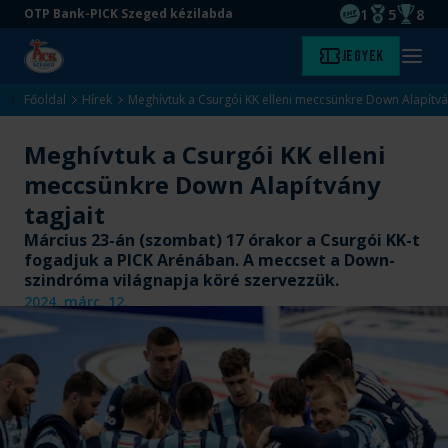
1
5
8
OTP Bank-PICK Szeged kézilabda
EHF kupagyőze
Magyar Baj
Magyar
Ugrás
Ugrás
Jegyek
Kezdőlap
Menü
a
az
megny
fő
oldal
Főoldal
Hírek
Meghívtuk a Csurgói KK elleni meccsünkre Down Alapítván
tartalomra
aljára
Meghívtuk a Csurgói KK elleni
meccsünkre Down Alapítvány
tagjait
Március 23-án (szombat) 17 órakor a Csurgói KK-t
fogadjuk a PICK Arénában. A meccset a Down-
szindróma világnapja köré szervezzük.
2024. márc. 12.