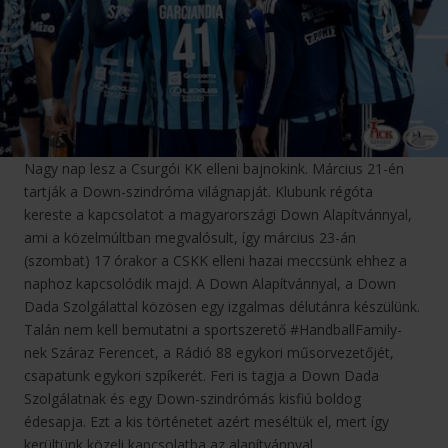
Nagy nap lesz a Csurgói KK elleni bajnokink. Március 21-én
tartják a Down-szindróma világnapját. Klubunk régóta
kereste a kapcsolatot a magyarországi Down Alapítvánnyal,
ami a közelmúltban megvalósult, így március 23-án
(szombat) 17 órakor a CSKK elleni hazai meccsünk ehhez a
naphoz kapcsolódik majd. A Down Alapítvánnyal, a Down
Dada Szolgálattal közösen egy izgalmas délutánra készülünk.
Talán nem kell bemutatni a sportszerető #HandballFamily-
nek Száraz Ferencet, a Rádió 88 egykori műsorvezetőjét,
csapatunk egykori szpíkerét. Feri is tagja a Down Dada
Szolgálatnak és egy Down-szindrómás kisfiú boldog
édesapja. Ezt a kis történetet azért meséltük el, mert így
kerültünk közeli kapcsolatba az alapítvánnyal.