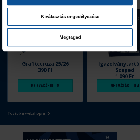
Kiválasztás engedélyezése
Megtagad
Grafitceruza 25/26
Igazolványtartó
390 Ft
Szeged
1 090 Ft
Megvásárolom
Megvásárolom
Tovább a webshopra