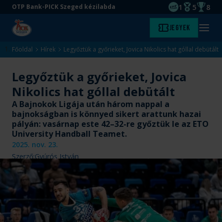
1
5
8
OTP Bank-PICK Szeged kézilabda
EHF kupagyőze
Magyar Baj
Magyar
Ugrás
Ugrás
Jegyek
Kezdőlap
Menü
a
az
megny
fő
oldal
Főoldal
Hírek
Legyőztük a győrieket, Jovica Nikolics hat góllal debütált
tartalomra
aljára
Legyőztük a győrieket, Jovica
Nikolics hat góllal debütált
A Bajnokok Ligája után három nappal a
bajnokságban is könnyed sikert arattunk hazai
pályán: vasárnap este 42–32-re győztük le az ETO
University Handball Teamet.
2025. nov. 23.
Szerző:
Gyúrós István