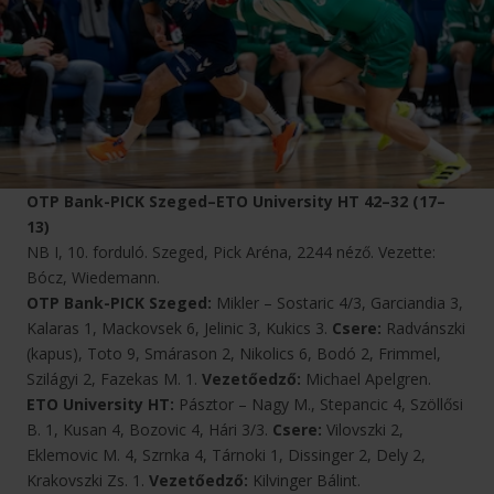
OTP Bank-PICK Szeged–ETO University HT 42–32 (17–
13)
NB I, 10. forduló. Szeged, Pick Aréna, 2244 néző. Vezette:
Bócz, Wiedemann.
OTP Bank-PICK Szeged:
Mikler – Sostaric 4/3, Garciandia 3,
Kalaras 1, Mackovsek 6, Jelinic 3, Kukics 3.
Csere:
Radvánszki
(kapus), Toto 9, Smárason 2, Nikolics 6, Bodó 2, Frimmel,
Szilágyi 2, Fazekas M. 1.
Vezetőedző:
Michael Apelgren.
ETO University HT:
Pásztor – Nagy M., Stepancic 4, Szöllősi
B. 1, Kusan 4, Bozovic 4, Hári 3/3.
Csere:
Vilovszki 2,
Eklemovic M. 4, Szrnka 4, Tárnoki 1, Dissinger 2, Dely 2,
Krakovszki Zs. 1.
Vezetőedző:
Kilvinger Bálint.