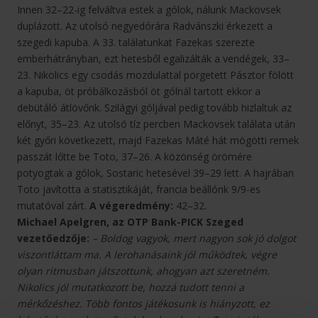
Innen 32–22-ig felváltva estek a gólok, nálunk Mackovsek
duplázott. Az utolsó negyedórára Radvánszki érkezett a
szegedi kapuba. A 33. találatunkat Fazekas szerezte
emberhátrányban, ezt hetesből egalizálták a vendégek, 33–
23. Nikolics egy csodás mozdulattal pörgetett Pásztor fölött
a kapuba, öt próbálkozásból öt gólnál tartott ekkor a
debütáló átlövőnk. Szilágyi góljával pedig tovább hizlaltuk az
előnyt, 35–23. Az utolsó tíz percben Mackovsek találata után
két győri következett, majd Fazekas Máté hát mögötti remek
passzát lőtte be Toto, 37–26. A közönség örömére
potyogtak a gólok, Sostaric hetesével 39–29 lett. A hajrában
Toto javította a statisztikáját, francia beállónk 9/9-es
mutatóval zárt.
A végeredmény:
42–32.
Michael Apelgren, az OTP Bank-PICK Szeged
vezetőedzője:
– Boldog vagyok, mert nagyon sok jó dolgot
viszontláttam ma. A lerohanásaink jól működtek, végre
olyan ritmusban játszottunk, ahogyan azt szeretném.
Nikolics jól mutatkozott be, hozzá tudott tenni a
mérkőzéshez. Több fontos játékosunk is hiányzott, ez