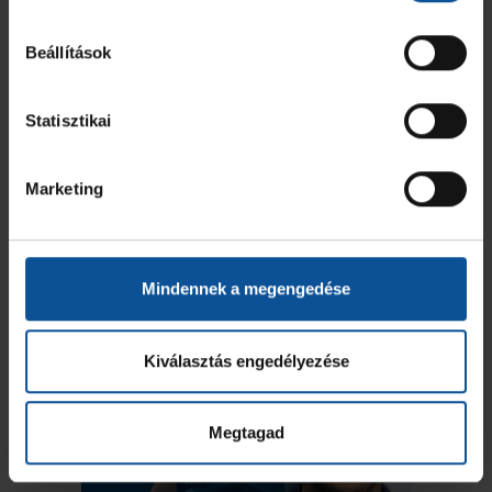
másodikban viszont sok labdát eladtunk, amiből nagyobb
különbséget tudott kialakítani a hazai csapat.
Beállítások
A meccs utáni sajtótájékoztató itt nézhető meg:
Statisztikai
Marketing
Négy nap múlt ismét a PICK Arénában játszunk: csütörtökön
Mindennek a megengedése
18.45-től a HC Zagreb lesz az ellenfelünk a Bajnokok
Ligájában.
Kiválasztás engedélyezése
Megtagad