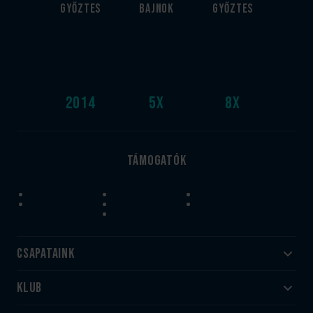
győztes
bajnok
győztes
2014
5
x
8
x
Támogatók
Csapataink
Klub
Felnőtt
Akadémia