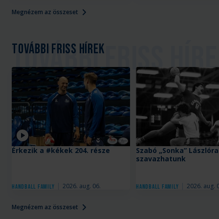
Megnézem az összeset
További friss hírek
Videó
Érkezik a #kékek 204. része
Szabó „Sonka” Lászlóra
szavazhatunk
2026. aug. 06.
2026. aug. 
Handball Family
Handball Family
Megnézem az összeset