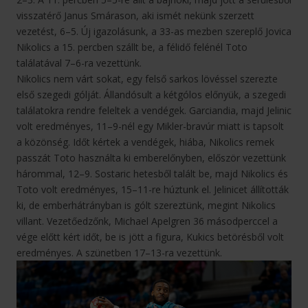
visszatérő Janus Smárason, aki ismét nekünk szerzett
vezetést, 6–5. Új igazolásunk, a 33-as mezben szereplő Jovica
Nikolics a 15. percben szállt be, a félidő felénél Toto
találatával 7–6-ra vezettünk.
Nikolics nem várt sokat, egy felső sarkos lövéssel szerezte
első szegedi gólját. Állandósult a kétgólos előnyük, a szegedi
találatokra rendre feleltek a vendégek. Garciandia, majd Jelinic
volt eredményes, 11–9-nél egy Mikler-bravúr miatt is tapsolt
a közönség. Időt kértek a vendégek, hiába, Nikolics remek
passzát Toto használta ki emberelőnyben, először vezettünk
hárommal, 12–9. Sostaric hetesből talált be, majd Nikolics és
Toto volt eredményes, 15–11-re húztunk el. Jelinicet állították
ki, de emberhátrányban is gólt szereztünk, megint Nikolics
villant. Vezetőedzőnk, Michael Apelgren 36 másodperccel a
vége előtt kért időt, be is jött a figura, Kukics betörésből volt
eredményes. A szünetben 17–13-ra vezettünk.