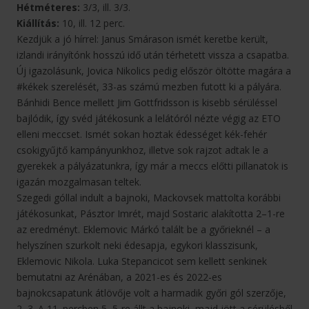
Hétméteres:
3/3, ill. 3/3.
Kiállítás:
10, ill. 12 perc.
Kezdjük a jó hírrel: Janus Smárason ismét keretbe került,
izlandi irányítónk hosszú idő után térhetett vissza a csapatba.
Új igazolásunk, Jovica Nikolics pedig először öltötte magára a
#kékek szerelését, 33-as számú mezben futott ki a pályára.
Bánhidi Bence mellett Jim Gottfridsson is kisebb sérüléssel
bajlódik, így svéd játékosunk a lelátóról nézte végig az ETO
elleni meccset. Ismét sokan hoztak édességet kék-fehér
csokigyűjtő kampányunkhoz, illetve sok rajzot adtak le a
gyerekek a pályázatunkra, így már a meccs előtti pillanatok is
igazán mozgalmasan teltek.
Szegedi góllal indult a bajnoki, Mackovsek mattolta korábbi
játékosunkat, Pásztor Imrét, majd Sostaric alakította 2–1-re
az eredményt. Eklemovic Márkó talált be a győrieknél – a
helyszínen szurkolt neki édesapja, egykori klasszisunk,
Eklemovic Nikola. Luka Stepancicot sem kellett senkinek
bemutatni az Arénában, a 2021-es és 2022-es
bajnokcsapatunk átlövője volt a harmadik győri gól szerzője,
2–3. A 11. percben 5–5-re állt a bajnoki, majd jött a sérülésből