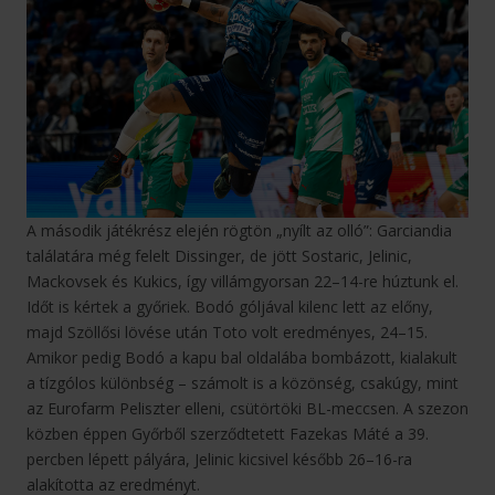
A második játékrész elején rögtön „nyílt az olló”: Garciandia
találatára még felelt Dissinger, de jött Sostaric, Jelinic,
Mackovsek és Kukics, így villámgyorsan 22–14-re húztunk el.
Időt is kértek a győriek. Bodó góljával kilenc lett az előny,
majd Szöllősi lövése után Toto volt eredményes, 24–15.
Amikor pedig Bodó a kapu bal oldalába bombázott, kialakult
a tízgólos különbség – számolt is a közönség, csakúgy, mint
az Eurofarm Peliszter elleni, csütörtöki BL-meccsen. A szezon
közben éppen Győrből szerződtetett Fazekas Máté a 39.
percben lépett pályára, Jelinic kicsivel később 26–16-ra
alakította az eredményt.