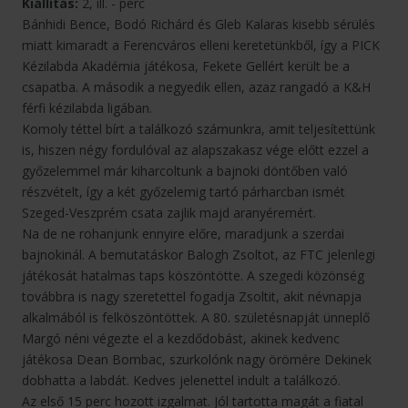
Kiállítás:
2, ill. - perc
Bánhidi Bence, Bodó Richárd és Gleb Kalaras kisebb sérülés
miatt kimaradt a Ferencváros elleni keretetünkből, így a PICK
Kézilabda Akadémia játékosa, Fekete Gellért került be a
csapatba. A második a negyedik ellen, azaz rangadó a K&H
férfi kézilabda ligában.
Komoly téttel bírt a találkozó számunkra, amit teljesítettünk
is, hiszen négy fordulóval az alapszakasz vége előtt ezzel a
győzelemmel már kiharcoltunk a bajnoki döntőben való
részvételt, így a két győzelemig tartó párharcban ismét
Szeged-Veszprém csata zajlik majd aranyéremért.
Na de ne rohanjunk ennyire előre, maradjunk a szerdai
bajnokinál. A bemutatáskor Balogh Zsoltot, az FTC jelenlegi
játékosát hatalmas taps köszöntötte. A szegedi közönség
továbbra is nagy szeretettel fogadja Zsoltit, akit névnapja
alkalmából is felköszöntöttek. A 80. születésnapját ünneplő
Margó néni végezte el a kezdődobást, akinek kedvenc
játékosa Dean Bombac, szurkolónk nagy örömére Dekinek
dobhatta a labdát. Kedves jelenettel indult a találkozó.
Az első 15 perc hozott izgalmat. Jól tartotta magát a fiatal