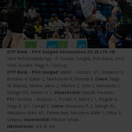
OTP Bank - PICK Szeged–Ferencváros 39–23 (19–10)
K&H férfi kézilabda liga, 15. forduló. Szeged, Pick Aréna, 2415
néző. Vezette: Nagy F., Túróczy.
OTP Bank - PICK Szeged:
Mikler – Sostaric 3/1, Stepancic 6,
Bombac 4, Gaber 2, Mackovsek 4, Frimmel 6.
Csere:
Nagy
M. (kapus), Molina, Jelinic 2, Martins 2, Szita 3, Garciandía 2,
Szilágyi 4/3, Fekete G. 1.
Vezetőedző:
Kárpáti Krisztián.
FTC:
Borbély – Bujdosó 1, Pordán 3, Mikita J. 1, Bognár 4,
Nagy B. 2/1, Csörgő 2.
Csere:
Kovacsics P. 2, Balogh Zs.,
Mészáros Márk 4/1, Debreczeni, Mészáros Máté 1, Fülöp 3,
Szepesi.
Vezetőedző:
Pásztor István.
Hétméteres:
4/4, ill. 4/2.