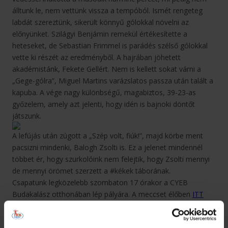
álltunk le, nem vettünk vissza a tempóból. Ismét rengeteg
labdát szereztünk, sikerült könnyű gólokkal növelni az
előnyünket. Szilágyi Benjámin remekül értékesítette a
heteseket, de Sebastian Frimmel is parádés szélső gólokkal
vette ki részét az eredményből. A hajrában jöhetett
akadémistánk, Fekete Gellért. Nem is kellett sokat várni a
„Gege-gólra”, Miguel Martins varázslatos passza után talált a
kapuba. A vége nagy különbségű, magabiztos, 39-23-as
győzelem, amely azt jelenti, hogy idén is bajnoki döntőt
játszunk.
A lefújás után zúgott a „Szép volt, fiúk!”, majd körbe ment
pacsizni mindenki, Balogh Zsolti is. Ez a jelenet mindennél
többet ér, hogy szurkolóink nem felejtik, hogy Zsolti mennyi
de mennyi örömet szerzett a #kékek táborának.
Csapatunk legközelebb szombaton 17 órakor a CYEB
Budakalász otthonában lép pályára. A meccset élőben
ITT
lehet majd követni.
Kárpáti Krisztián, az OTP Bank - PICK Szeged