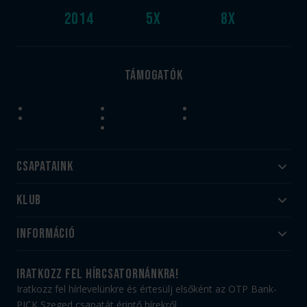
2014
5
x
8
x
Támogatók
Csapataink
Klub
Felnőtt
Akadémia
Utánpótlás
Információ
#HandballFamily
#kékek szívügyünk
Klubtörténet
Jegy- és bérletvásárlás
iratkozz fel hírcsatornánkra!
Munkatársaink
Webshop
Iratkozz fel hírlevelünkre és értesülj elsőként az OTP Bank-
PICK Aréna
Impresszum
PICK Szeged csapatát érintő hírekről.