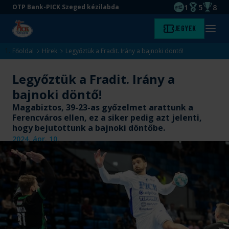
1
5
8
OTP Bank-PICK Szeged kézilabda
EHF kupagyőze
Magyar Baj
Magyar
Ugrás
Ugrás
Jegyek
Kezdőlap
Menü
a
az
megny
fő
oldal
Főoldal
Hírek
Legyőztük a Fradit. Irány a bajnoki döntő!
tartalomra
aljára
Legyőztük a Fradit. Irány a
bajnoki döntő!
Magabiztos, 39-23-as győzelmet arattunk a
Ferencváros ellen, ez a siker pedig azt jelenti,
hogy bejutottunk a bajnoki döntőbe.
2024. ápr. 10.