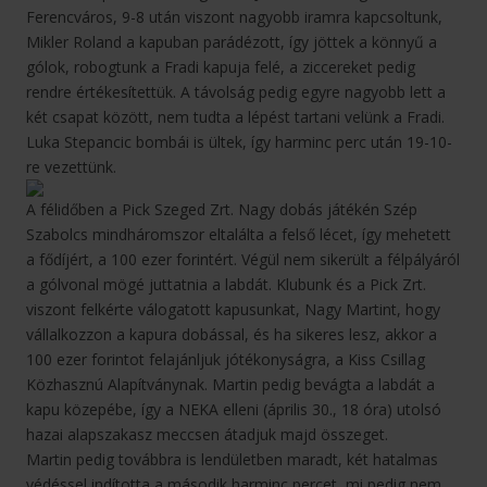
Ferencváros, 9-8 után viszont nagyobb iramra kapcsoltunk,
Mikler Roland a kapuban parádézott, így jöttek a könnyű a
gólok, robogtunk a Fradi kapuja felé, a ziccereket pedig
rendre értékesítettük. A távolság pedig egyre nagyobb lett a
két csapat között, nem tudta a lépést tartani velünk a Fradi.
Luka Stepancic bombái is ültek, így harminc perc után 19-10-
re vezettünk.
A félidőben a Pick Szeged Zrt. Nagy dobás játékén Szép
Szabolcs mindháromszor eltalálta a felső lécet, így mehetett
a fődíjért, a 100 ezer forintért. Végül nem sikerült a félpályáról
a gólvonal mögé juttatnia a labdát. Klubunk és a Pick Zrt.
viszont felkérte válogatott kapusunkat, Nagy Martint, hogy
vállalkozzon a kapura dobással, és ha sikeres lesz, akkor a
100 ezer forintot felajánljuk jótékonyságra, a Kiss Csillag
Közhasznú Alapítványnak. Martin pedig bevágta a labdát a
kapu közepébe, így a NEKA elleni (április 30., 18 óra) utolsó
hazai alapszakasz meccsen átadjuk majd összeget.
Martin pedig továbbra is lendületben maradt, két hatalmas
védéssel indította a második harminc percet, mi pedig nem