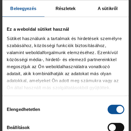
vezetőedzője:
– Összeségében elégedettek lehetünk a
mérkőzéssel, hiszen kvalifikáltuk magunkat a bajnoki
Beleegyezés
Részletek
A sütikről
döntőbe.Tudjuk, hogy az FTC nehéz időszakból jön, több
sérültjük van, de nálunk is voltak hiányzók. Azt kértem a
játékosaimtól, hogy vegyék komolyan a meccset.
Ez a weboldal sütiket használ
Meghatározó volt, hogy Mikler és Nagy Martin is kiválóan
Sütiket használunk a tartalmak és hirdetések személyre
védett. A második félidőben próbálkoztunk egy-két olyan
szabásához, közösségi funkciók biztosításához,
dologgal, amit a jövőben szeretnénk beépíteni a játékunkba.
valamint weboldalforgalmunk elemzéséhez. Ezenkívül
A meccs utáni sajtótájékoztató:
közösségi média-, hirdető- és elemező partnereinkkel
megosztjuk az Ön weboldalhasználatra vonatkozó
adatait, akik kombinálhatják az adatokat más olyan
adatokkal, amelyeket Ön adott meg számukra vagy az
Ön által használt más szolgáltatásokból gyűjtöttek.
Hozzájárulás
Elengedhetetlen
kiválasztása
Beállítások