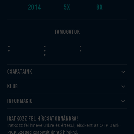
2014
5
x
8
x
Támogatók
Csapataink
Klub
Felnőtt
Akadémia
Utánpótlás
Információ
#HandballFamily
#kékek szívügyünk
Klubtörténet
Jegy- és bérletvásárlás
iratkozz fel hírcsatornánkra!
Munkatársaink
Webshop
Iratkozz fel hírlevelünkre és értesülj elsőként az OTP Bank-
PICK Aréna
Impresszum
PICK Szeged csapatát érintő hírekről.