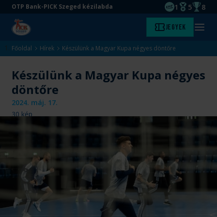
1
5
8
OTP Bank-PICK Szeged kézilabda
EHF kupagyőze
Magyar Baj
Magyar
Ugrás
Ugrás
Jegyek
Kezdőlap
Menü
a
az
megny
fő
oldal
Főoldal
Hírek
Készülünk a Magyar Kupa négyes döntőre
tartalomra
aljára
Készülünk a Magyar Kupa négyes
döntőre
2024. máj. 17.
30
kép