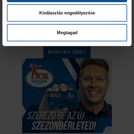
Kiválasztás engedélyezése
Megtagad
Mutass még többet