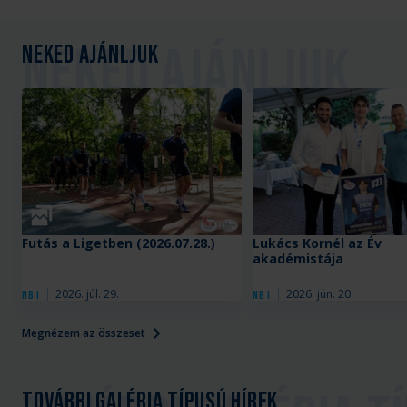
Neked ajánljuk
Galéria
Futás a Ligetben (2026.07.28.)
Lukács Kornél az Év
akadémistája
2026. júl. 29.
2026. jún. 20.
NB I
NB I
Megnézem az összeset
További galéria típusú hírek