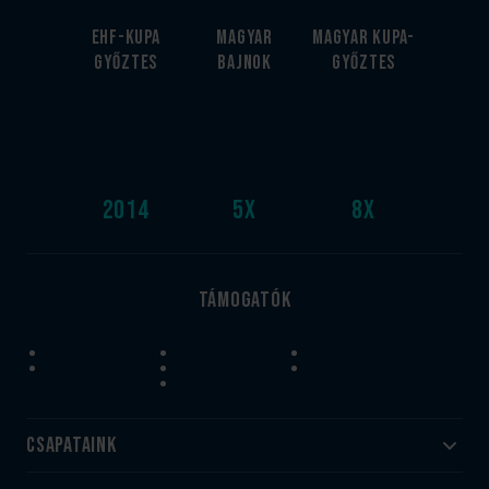
EHF-Kupa
Magyar
Magyar kupa-
győztes
bajnok
győztes
2014
5
x
8
x
Támogatók
Csapataink