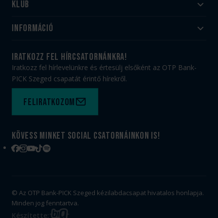
Klub
Felnőtt
Akadémia
Utánpótlás
Információ
#HandballFamily
#kékek szívügyünk
Klubtörténet
Jegy- és bérletvásárlás
iratkozz fel hírcsatornánkra!
Munkatársaink
Webshop
Iratkozz fel hírlevelünkre és értesülj elsőként az OTP Bank-
PICK Aréna
Impresszum
PICK Szeged csapatát érintő hírekről.
Sajtóakkreditáció
TAO
Büszkeségeink
Adatvédelem
Feliratkozom
Felhasználási feltételek
Kapcsolat
Kövess minket social csatornáinkon is!
Facebook
Instagram
YouTube
TikTok
Spotify
© Az OTP Bank-PICK Szeged kézilabdacsapat hivatalos honlapja.
Minden jog fenntartva.
BIG
Készítette: