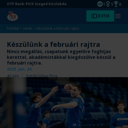
1
5
8
OTP Bank-PICK Szeged kézilabda
EHF kupagyőze
Magyar Baj
Magyar
Ugrás
Ugrás
Jegyek
Kezdőlap
Menü
a
az
megny
fő
oldal
Főoldal
Hírek
Készülünk a februári rajtra
tartalomra
aljára
Készülünk a februári rajtra
Nincs megállás, csapatunk egyelőre foghíjas
kerettel, akadémistákkal kiegészülve készül a
februári rajtra.
2025. jan. 24.
40
kép
Fotók:
Sólya Eliza