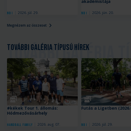
akadémistája
2026. júl. 29.
2026. jún. 20.
NB I
NB I
Megnézem az összeset
További galéria típusú hírek
Galéria
Galéria
#kékek Tour 1. állomás:
Futás a Ligetben (2026.
Hódmezővásárhely
2026. aug. 07.
2026. júl. 29.
Handball Family
NB I