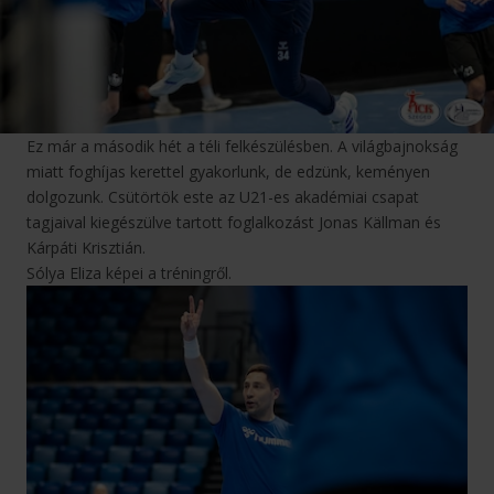
Ez már a második hét a téli felkészülésben. A világbajnokság
miatt foghíjas kerettel gyakorlunk, de edzünk, keményen
dolgozunk. Csütörtök este az U21-es akadémiai csapat
tagjaival kiegészülve tartott foglalkozást Jonas Källman és
Kárpáti Krisztián.
Sólya Eliza képei a tréningről.