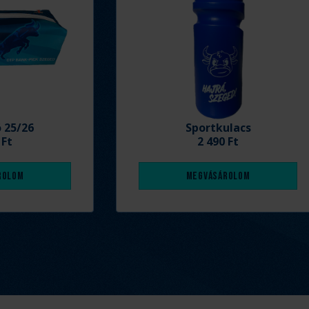
ó 25/26
Sportkulacs
 Ft
2 490 Ft
rolom
Megvásárolom