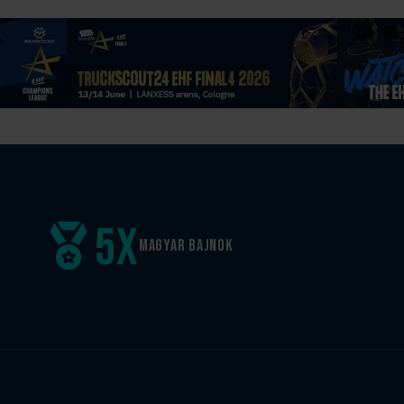
5
x
Magyar
bajnok