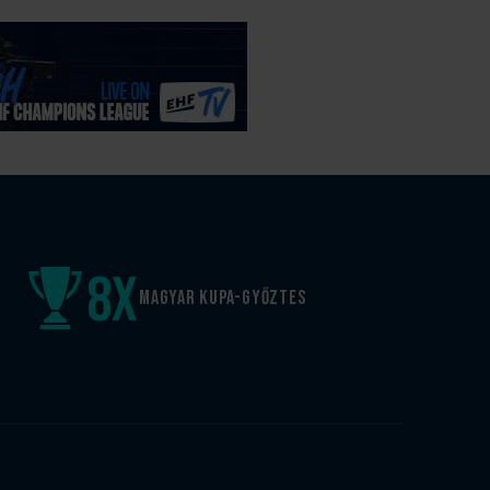
8
x
Magyar kupa-győztes