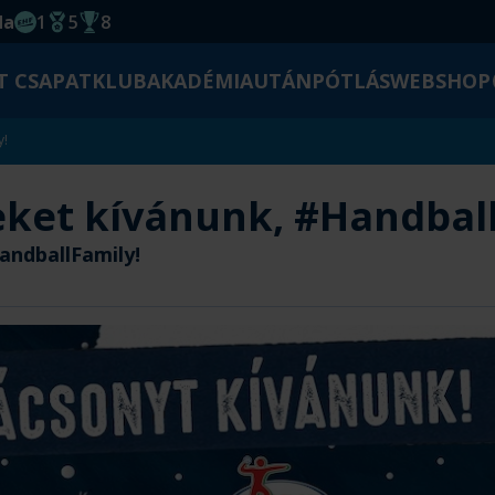
da
1
5
8
EHF kupagyőzelem 2014
Magyar Bajnoki cím
Magyar-Kupa győzelem
T CSAPAT
KLUB
AKADÉMIA
UTÁNPÓTLÁS
WEBSHOP
y!
ket kívánunk, #Handball
andballFamily!