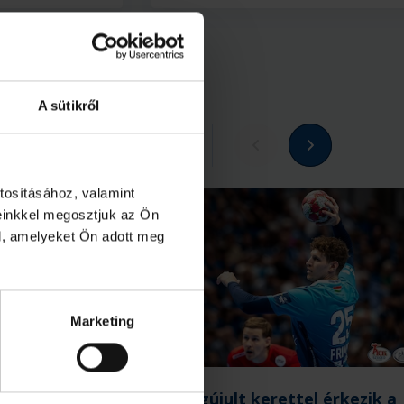
A sütikről
Megnézem az összeset
tosításához, valamint
einkkel megosztjuk az Ön
l, amelyeket Ön adott meg
Marketing
a vásárhelyi
Megújult kerettel érkezik a