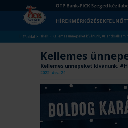
Ugrás
Ugrás
OTP Bank-PICK Szeged kézilab
a
az
fő
oldal
HÍREK
MÉRKŐZÉSEK
FELNŐT
tartalomra
aljára
Kezdőlap
Hírek
Kellemes ünnepeket kívánunk, #HandballFamil
Főoldal
Kellemes ünnepe
Kellemes ünnepeket kívánunk, #H
2022. dec. 24.