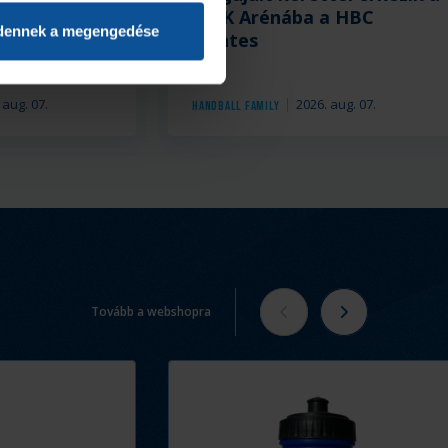
n
PICK Arénába a HBC
dennek a megengedése
Nantes
 aug. 07.
2026. aug. 07.
Handball Family
Tovább a webshopra