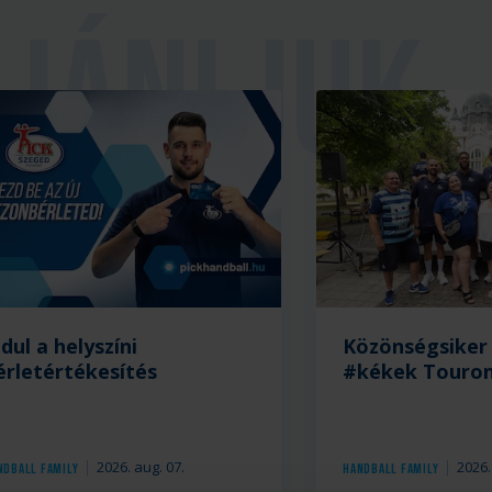
ndul a helyszíni
Közönségsiker 
érletértékesítés
#kékek Touro
2026. aug. 07.
2026.
ndball Family
Handball Family