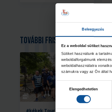
Beleegyezés
További friss hírek
Ez a weboldal sütiket haszn
Sütiket használunk a tartal
weboldalforgalmunk elemzésé
weboldalhasználatra vonatko
számukra vagy az Ön által ha
Hozzájárulás
Elengedhetetlen
kiválasztása
Galéria
#kékek Tour 1. állomás:
I