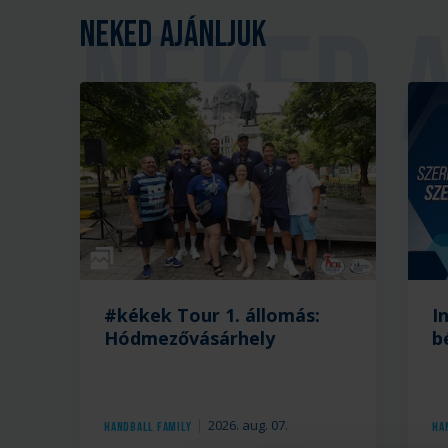
Neked ajánljuk
Galéria
#kékek Tour 1. állomás:
I
Hódmezővásárhely
b
2026. aug. 07.
Handball Family
Ha