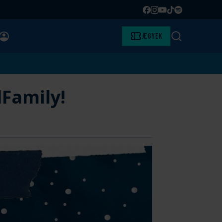
Facebook
Instagram
YouTube
TikTok
Spotify
BELÉPÉS
Jegyek
Keresés
Family!