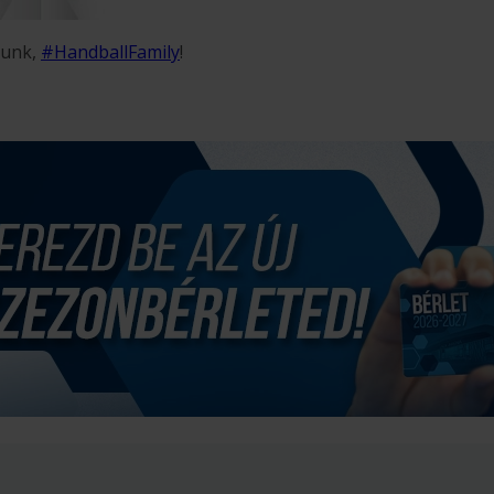
nunk,
#HandballFamily
!