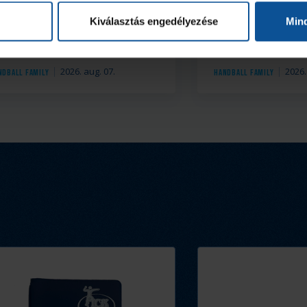
érletértékesítés
#kékek Touro
Kiválasztás engedélyezése
Min
2026. aug. 07.
2026.
ndball Family
Handball Family