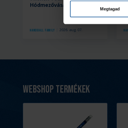
Hódmezővásárhely
b
Megtagad
2026. aug. 07.
Handball Family
Ha
Webshop termékek