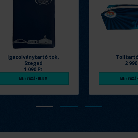
Igazolványtartó tok,
Tolltart
Szeged
2 990
1 090 Ft
Megvásárolom
Megvásá