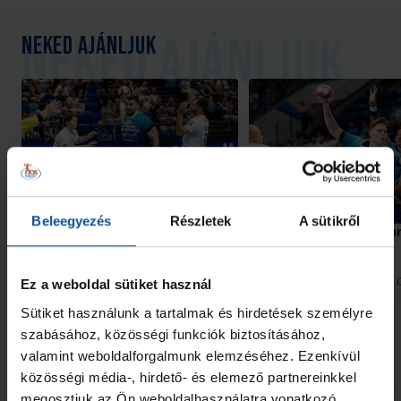
Neked ajánljuk
Galéria
Beleegyezés
Részletek
A sütikről
OTP Bank-PICK Szeged–HBC
Hiába hajráztunk, a Na
Nantes 34–35 (2026. 08. 08.)
2026. aug. 09.
2026. aug. 
Handball Family
Handball Family
Ez a weboldal sütiket használ
Sütiket használunk a tartalmak és hirdetések személyre
Megnézem az összeset
szabásához, közösségi funkciók biztosításához,
valamint weboldalforgalmunk elemzéséhez. Ezenkívül
közösségi média-, hirdető- és elemező partnereinkkel
További friss hírek
megosztjuk az Ön weboldalhasználatra vonatkozó