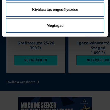
Kiválasztás engedélyezése
Megtagad
Grafitceruza 25/26
Igazolványtartó
390 Ft
Szeged
1 090 Ft
Megvásárolom
Megvásárolom
Tovább a webshopra