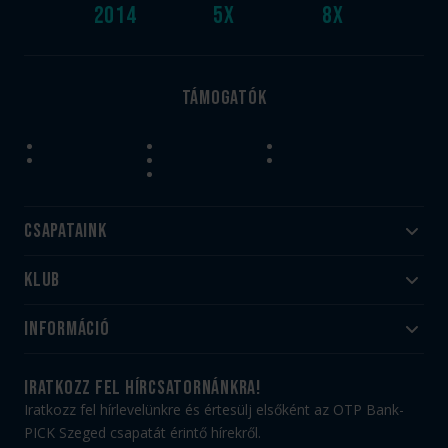
2014
5
x
8
x
Támogatók
Csapataink
Klub
Felnőtt
Akadémia
Utánpótlás
Információ
#HandballFamily
#kékek szívügyünk
Klubtörténet
Jegy- és bérletvásárlás
iratkozz fel hírcsatornánkra!
Munkatársaink
Webshop
Iratkozz fel hírlevelünkre és értesülj elsőként az OTP Bank-
PICK Aréna
Impresszum
PICK Szeged csapatát érintő hírekről.
Sajtóakkreditáció
TAO