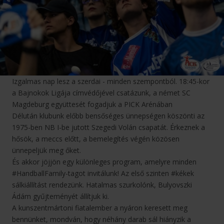
Izgalmas nap lesz a szerdai - minden szempontból. 18:45-kor
a Bajnokok Ligája címvédőjével csatázunk, a német SC
Magdeburg együttesét fogadjuk a PICK Arénában
Délután klubunk előbb bensőséges ünnepségen köszönti az
1975-ben NB I-be jutott Szegedi Volán csapatát. Érkeznek a
hősök, a meccs előtt, a bemelegítés végén közösen
ünnepeljük meg őket.
És akkor jöjjön egy különleges program, amelyre minden
#HandballFamily-tagot invitálunk! Az első szinten #kékek
sálkiállítást rendezünk. Hatalmas szurkolónk, Bulyovszki
Ádám gyűjteményét állítjuk ki.
A kunszentmártoni fiatalember a nyáron keresett meg
bennünket, mondván, hogy néhány darab sál hiányzik a