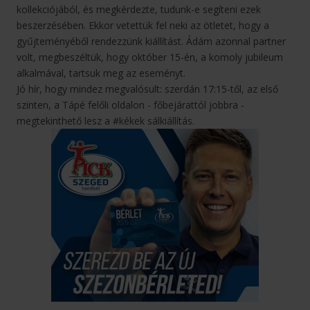
kollekciójából, és megkérdezte, tudunk-e segíteni ezek
beszerzésében. Ekkor vetettük fel neki az ötletet, hogy a
gyűjteményéből rendezzünk kiállítást. Ádám azonnal partner
volt, megbeszéltük, hogy október 15-én, a komoly jubileum
alkalmával, tartsuk meg az eseményt.
Jó hír, hogy mindez megvalósult: szerdán 17:15-től, az első
szinten, a Tápé felőli oldalon - főbejárattól jobbra -
megtekinthető lesz a #kékek sálkiállítás.