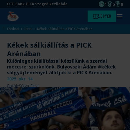
1
5
8
OTP Bank-PICK Szeged kézilabda
EHF kupagyőze
Magyar Baj
Magyar
Ugrás
Ugrás
Jegyek
Kezdőlap
Menü
a
az
megny
fő
oldal
Főoldal
Hírek
Kékek sálkiállítás a PICK Arénában
tartalomra
aljára
Kékek sálkiállítás a PICK
Arénában
Különleges kiállítással készülünk a szerdai
meccsre: szurkolónk, Bulyovszki Ádám #kékek
sálgyűjteményét állítjuk ki a PICK Arénában.
2025. okt. 14.
Fotók:
Sólya Eliza