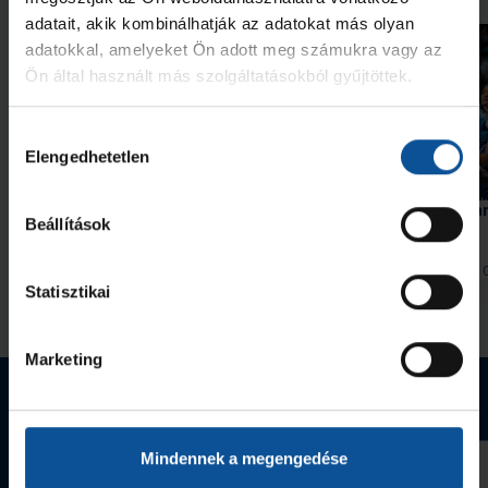
adatait, akik kombinálhatják az adatokat más olyan
adatokkal, amelyeket Ön adott meg számukra vagy az
Ön által használt más szolgáltatásokból gyűjtöttek.
Hozzájárulás
Elengedhetetlen
kiválasztása
Galéria
OTP Bank-PICK Szeged–HBC
Hiába hajráztunk, a Na
Beállítások
Nantes 34–35 (2026. 08. 08.)
2026. aug. 09.
2026. aug. 
Handball Family
Handball Family
Statisztikai
Megnézem az összeset
Marketing
Webshop termékek
Mindennek a megengedése