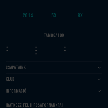
2014
5
x
8
x
Támogatók
Csapataink
Klub
Felnőtt
Akadémia
Utánpótlás
Információ
#HandballFamily
#kékek szívügyünk
Klubtörténet
Jegy- és bérletvásárlás
iratkozz fel hírcsatornánkra!
Munkatársaink