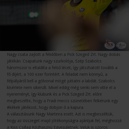
Nagy csata zajlott a félidőben a Pick Szeged Zrt. Nagy dobás
játékán. Csapatunk nagy szurkolója, Szép Szabolcs
háromszor is eltalálta a felső lécet, így játszhatott tovább a
fő díjért, a 100 ezer forintért. A feladat nem könnyű, a
félpályáról kell a gólvonal mögé juttatni a labdát. Szabolcs
kísérlete nem sikerült. Mivel eddig még senki sem vitte el a
nyereményt, így klubunk és a Pick Szeged Zrt. előre
megbeszélte, hogy a Fradi meccs szünetében felkérünk egy
#kékek játékost, hogy dobjon ő a kapura.
A választásunk Nagy Martinra esett. Azt is megbeszéltük,
hogy az összeget majd jótékonyságra ajánljuk fel, méghozzá
a Kiss Csillag Közhasznú Egyesületnek. Velük is szoros