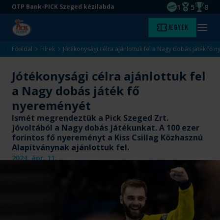
1
5
8
OTP Bank-PICK Szeged kézilabda
EHF kupagyőze
Magyar Baj
Magyar
Ugrás
Ugrás
Jegyek
Kezdőlap
Menü
a
az
megny
fő
oldal
Főoldal
Hírek
Jótékonysági célra ajánlottuk fel a Nagy dobás játék fő 
tartalomra
aljára
Jótékonysági célra ajánlottuk fel
a Nagy dobás játék fő
nyereményét
Ismét megrendeztük a Pick Szeged Zrt.
jóvoltából a Nagy dobás játékunkat. A 100 ezer
forintos fő nyereményt a Kiss Csillag Közhasznú
Alapítványnak ajánlottuk fel.
2024. ápr. 11.