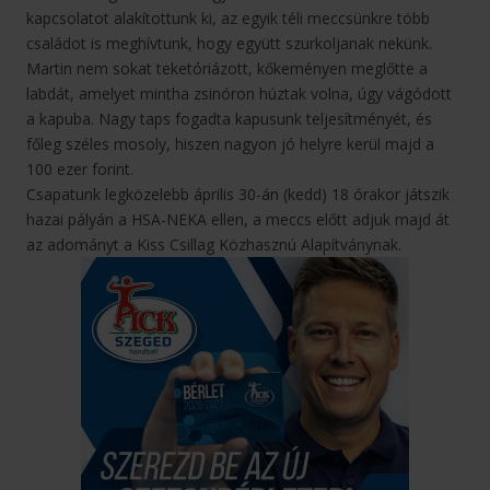
kapcsolatot alakítottunk ki, az egyik téli meccsünkre több
családot is meghívtunk, hogy együtt szurkoljanak nekünk.
Martin nem sokat teketóriázott, kőkeményen meglőtte a
labdát, amelyet mintha zsinóron húztak volna, úgy vágódott
a kapuba. Nagy taps fogadta kapusunk teljesítményét, és
főleg széles mosoly, hiszen nagyon jó helyre kerül majd a
100 ezer forint.
Csapatunk legközelebb április 30-án (kedd) 18 órakor játszik
hazai pályán a HSA-NEKA ellen, a meccs előtt adjuk majd át
az adományt a Kiss Csillag Közhasznú Alapítványnak.