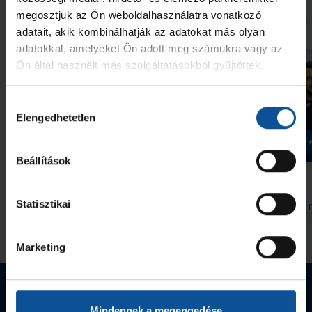
megosztjuk az Ön weboldalhasználatra vonatkozó
További friss hírek
adatait, akik kombinálhatják az adatokat más olyan
adatokkal, amelyeket Ön adott meg számukra vagy az
Ön által használt más szolgáltatásokból gyűjtöttek.
Hozzájárulás
Elengedhetetlen
kiválasztása
Galéria
Beállítások
#kékek Tour 1. állomás:
Indul a helyszíni
Hódmezővásárhely
bérletértékesítés
Statisztikai
2026. aug. 07.
2026. aug. 
Handball Family
Handball Family
Megnézem az összeset
Marketing
Webshop termékek
Mindennek a megengedése