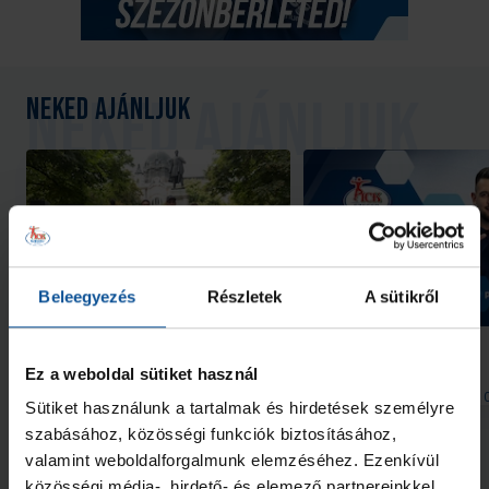
Neked ajánljuk
Beleegyezés
Részletek
A sütikről
Galéria
#kékek Tour 1. állomás:
Indul a helyszíni
Hódmezővásárhely
bérletértékesítés
Ez a weboldal sütiket használ
2026. aug. 07.
2026. aug. 
Handball Family
Handball Family
Sütiket használunk a tartalmak és hirdetések személyre
szabásához, közösségi funkciók biztosításához,
Megnézem az összeset
valamint weboldalforgalmunk elemzéséhez. Ezenkívül
közösségi média-, hirdető- és elemező partnereinkkel