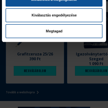
Kiválasztás engedélyezése
Megtagad
Grafitceruza 25/26
Igazolványtartó
390 Ft
Szeged
1 090 Ft
Megvásárolom
Megvásárolom
Tovább a webshopra