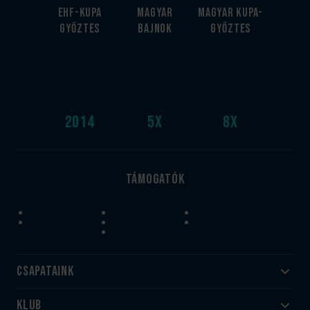
EHF-Kupa
Magyar
Magyar kupa-
győztes
bajnok
győztes
2014
5
x
8
x
Támogatók
Csapataink
Klub
Felnőtt