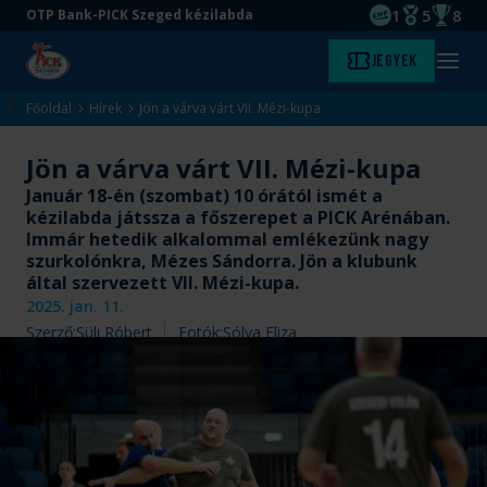
1
5
8
OTP Bank-PICK Szeged kézilabda
EHF kupagyőze
Magyar Baj
Magyar
Ugrás
Ugrás
Jegyek
Kezdőlap
Menü
a
az
megny
fő
oldal
Főoldal
Hírek
Jön a várva várt VII. Mézi-kupa
tartalomra
aljára
Jön a várva várt VII. Mézi-kupa
Január 18-én (szombat) 10 órától ismét a
kézilabda játssza a főszerepet a PICK Arénában.
Immár hetedik alkalommal emlékezünk nagy
szurkolónkra, Mézes Sándorra. Jön a klubunk
által szervezett VII. Mézi-kupa.
2025. jan. 11.
Szerző:
Süli Róbert
Fotók:
Sólya Eliza