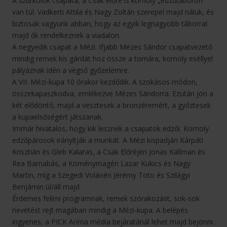
A szurkolók csapata, a Csak előre is komoly „edzőtáboron”
van túl. Vadkerti Attila és Nagy Zoltán szerepel majd náluk, és
biztosak vagyunk abban, hogy az egyik legnagyobb táborral
majd ők rendelkeznek a viadalon.
A negyedik csapat a Mézi. Ifjabb Mézes Sándor csapatvezető
mindig remek kis gárdát hoz össze a tornára, komoly eséllyel
pályáznak idén a végső győzelemre.
A VII. Mézi-kupa 10 órakor kezdődik. A szokásos módon,
összekapaszkodva, emlékezve Mézes Sándorra. Ezután jön a
két elődöntő, majd a vesztesek a bronzéremért, a győztesek
a kupaelsőségért játszanak.
Immár hivatalos, hogy kik lesznek a csapatok edzői. Komoly
edzőpárosok irányítják a munkát. A Mézi kispadján Kárpáti
Krisztián és Gleb Kalaras, a Csak Előréjén Jonas Källman és
Rea Barnabás, a Köménymagén Lazar Kukics és Nagy
Martin, míg a Szegedi Volánén Jérémy Toto és Szilágyi
Benjámin ül/áll majd.
Érdemes felírni programnak, remek szórakozást, sok-sok
nevetést rejt magában mindig a Mézi-kupa. A belépés
ingyenes, a PICK Aréna média bejáratánál lehet majd bejönni.