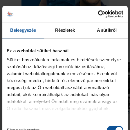
Beleegyezés
Részletek
A sütikről
Neked ajánljuk
Ez a weboldal sütiket használ
Sütiket használunk a tartalmak és hirdetések személyre
szabásához, közösségi funkciók biztosításához,
valamint weboldalforgalmunk elemzéséhez. Ezenkívül
közösségi média-, hirdető- és elemező partnereinkkel
megosztjuk az Ön weboldalhasználatra vonatkozó
adatait, akik kombinálhatják az adatokat más olyan
adatokkal, amelyeket Ön adott meg számukra vagy az
Videó
Ön által használt más szolgáltatásokból gyűjtöttek.
Érkezik a #kékek 204. része
Szabó „Sonka” Lászlóra
szavazhatunk
Hozzájárulás