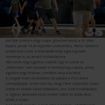
Jön! Már a mind a négy csapat gőzerővel készül a VII. Mézi-
kupára. Január 18-án legendás szurkolónkra, Mézes Sándorra
emlékezünk ismét. A #HandballFamily egyik legszebb
eseménye ez az amatőr kézilabdatorna.
Idén ismét négy együttes csatázik. Egy év szünet és
„felkészülés” után visszatér a Köménymag csapata, amely
egyelőre nagy titokban, csendben várja a kezdést.
A Szegedi Volán címvédőként lép pályára a PICK Aréna
centerpályáján. Ismét mezt húz Nagy Péter súlyemelő, Szabó
Zoltán és Molnár Dávid vízilabdázó, Kiss Zsolt kosárlabdázó
is. Egykori játékosink közül Herbert Gábor és Balda Ákos
erősíti a Volánt.