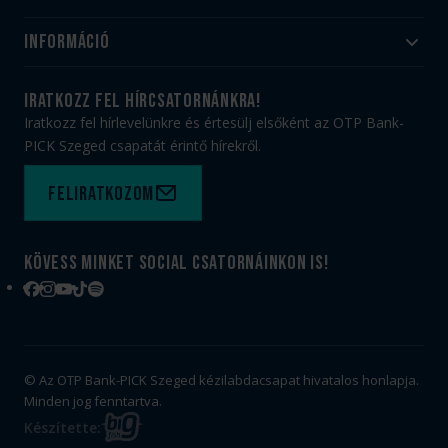
Akadémia
Utánpótlás
Információ
#HandballFamily
#kékek szívügyünk
Klubtörténet
Jegy- és bérletvásárlás
iratkozz fel hírcsatornánkra!
Munkatársaink
Webshop
Iratkozz fel hírlevelünkre és értesülj elsőként az OTP Bank-
PICK Aréna
Impresszum
PICK Szeged csapatát érintő hírekről.
Sajtóakkreditáció
TAO
Büszkeségeink
Adatvédelem
Feliratkozom
Felhasználási feltételek
Kapcsolat
Kövess minket social csatornáinkon is!
Facebook
Instagram
YouTube
TikTok
Spotify
© Az OTP Bank-PICK Szeged kézilabdacsapat hivatalos honlapja.
Minden jog fenntartva.
BIG
Készítette:
FISH