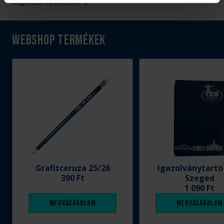
Megnézem az összeset
Webshop termékek
Grafitceruza 25/26
Igazolványtartó
390 Ft
Szeged
1 090 Ft
Megvásárolom
Megvásárolom