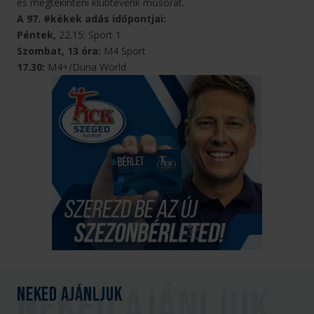
és megtekinteni klubtévénk műsorát.
A 97. #kékek adás időpontjai:
Péntek,
22.15: Sport 1
Szombat, 13 óra:
M4 Sport
17.30:
M4+/Duna World
Neked ajánljuk