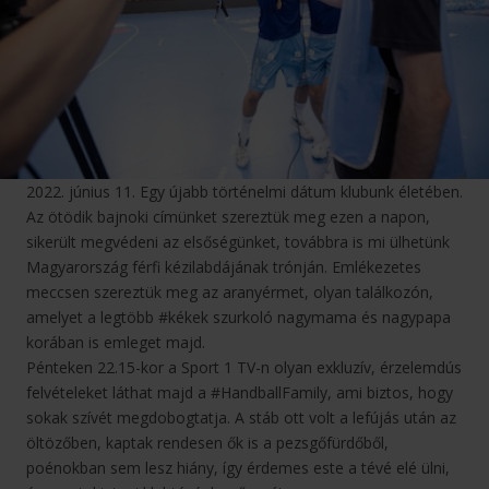
2022. június 11. Egy újabb történelmi dátum klubunk életében.
Az ötödik bajnoki címünket szereztük meg ezen a napon,
sikerült megvédeni az elsőségünket, továbbra is mi ülhetünk
Magyarország férfi kézilabdájának trónján. Emlékezetes
meccsen szereztük meg az aranyérmet, olyan találkozón,
amelyet a legtöbb #kékek szurkoló nagymama és nagypapa
korában is emleget majd.
Pénteken 22.15-kor a Sport 1 TV-n olyan exkluzív, érzelemdús
felvételeket láthat majd a #HandballFamily, ami biztos, hogy
sokak szívét megdobogtatja. A stáb ott volt a lefújás után az
öltözőben, kaptak rendesen ők is a pezsgőfürdőből,
poénokban sem lesz hiány, így érdemes este a tévé elé ülni,