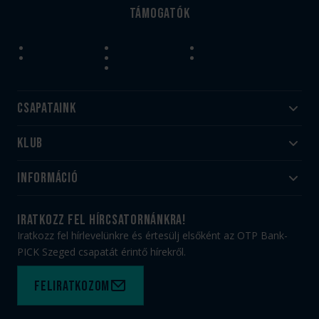
Támogatók
Csapataink
Klub
Felnőtt
Akadémia
Utánpótlás
Információ
#HandballFamily
#kékek szívügyünk
Klubtörténet
Jegy- és bérletvásárlás
iratkozz fel hírcsatornánkra!
Munkatársaink
Webshop
Iratkozz fel hírlevelünkre és értesülj elsőként az OTP Bank-
PICK Aréna
Impresszum
PICK Szeged csapatát érintő hírekről.
Sajtóakkreditáció
TAO
Büszkeségeink
Adatvédelem
Feliratkozom
Felhasználási feltételek
Kapcsolat