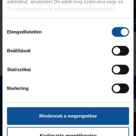
adatokkal, amelyeket Ön adott meg számukra vagy az
Ön által használt más szolgáltatásokból gyűjtöttek.
Galéria
Hozzájárulás
Elengedhetetlen
kiválasztása
#kékek Tour 1. állomás:
Indul a helyszíni
Hódmezővásárhely
bérletértékesítés
Beállítások
2026. aug. 07.
2026. aug. 
Handball Family
Handball Family
Megnézem az összeset
Statisztikai
Webshop termékek
Marketing
Mindennek a megengedése
Kiválasztás engedélyezése