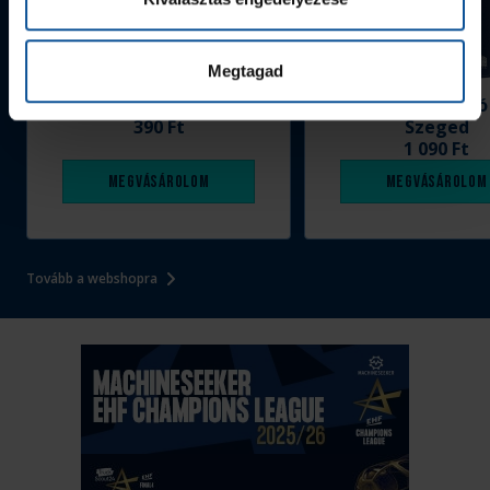
Megtagad
Grafitceruza 25/26
Igazolványtartó
390 Ft
Szeged
1 090 Ft
Megvásárolom
Megvásárolom
Tovább a webshopra