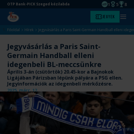
1
5
8
OTP Bank-PICK Szeged kézilabda
EHF kupagyőze
Magyar Baj
Magyar
Ugrás
Ugrás
Jegyek
Kezdőlap
Menü
a
az
megny
fő
oldal
Főoldal
Hírek
Jegyvásárlás a Paris Saint-Germain Handball elleni ideg
tartalomra
aljára
Jegyvásárlás a Paris Saint-
Germain Handball elleni
idegenbeli BL-meccsünkre
Április 3-án (csütörtök) 20.45-kor a Bajnokok
Ligájában Párizsban lépünk pályára a PSG ellen.
Jegyinformációk az idegenbeli mérkőzésre.
2025. márc. 12.