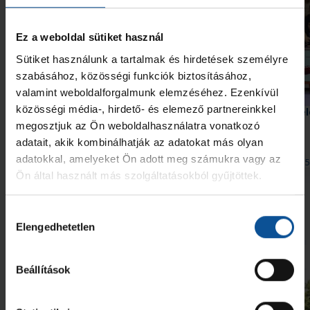
Ez a weboldal sütiket használ
Sütiket használunk a tartalmak és hirdetések személyre
szabásához, közösségi funkciók biztosításához,
valamint weboldalforgalmunk elemzéséhez. Ezenkívül
közösségi média-, hirdető- és elemező partnereinkkel
Szeptember 10-én itthon
Bemutatjuk BL-ellenfel
kezdünk a Bajnokok Ligájában
Kristianstad (3. rész)
megosztjuk az Ön weboldalhasználatra vonatkozó
adatait, akik kombinálhatják az adatokat más olyan
adatokkal, amelyeket Ön adott meg számukra vagy az
2026. júl. 29.
2026. júl. 15
Bajnokok Ligája
Bajnokok Ligája
Ön által használt más szolgáltatásokból gyűjtöttek.
Megnézem az összeset
Hozzájárulás
Elengedhetetlen
kiválasztása
További friss hírek
Beállítások