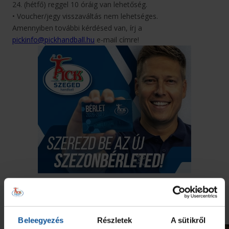
24. (hétfő) reggel 10 óráig van lehetőség.
• Voucher/jegy visszaváltás nem lehetséges.
Amennyiben további kérdésed van, írj a
pickinfo@pickhandball.hu
e-mail címre!
Neked ajánljuk
Beleegyezés
Részletek
A sütikről