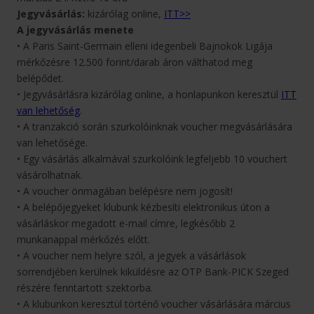
Jegyvásárlás:
kizárólag online,
ITT>>
A jegyvásárlás menete
• A Paris Saint-Germain elleni idegenbeli Bajnokok Ligája
mérkőzésre 12.500 forint/darab áron válthatod meg
belépődet.
• Jegyvásárlásra kizárólag online, a honlapunkon keresztül
ITT
van lehetőség
.
• A tranzakció során szurkolóinknak voucher megvásárlására
van lehetősége.
• Egy vásárlás alkalmával szurkolóink legfeljebb 10 vouchert
vásárolhatnak.
• A voucher önmagában belépésre nem jogosít!
• A belépőjegyeket klubunk kézbesíti elektronikus úton a
vásárláskor megadott e-mail címre, legkésőbb 2
munkanappal mérkőzés előtt.
• A voucher nem helyre szól, a jegyek a vásárlások
sorrendjében kerülnek kiküldésre az OTP Bank-PICK Szeged
részére fenntartott szektorba.
• A klubunkon keresztül történő voucher vásárlására március