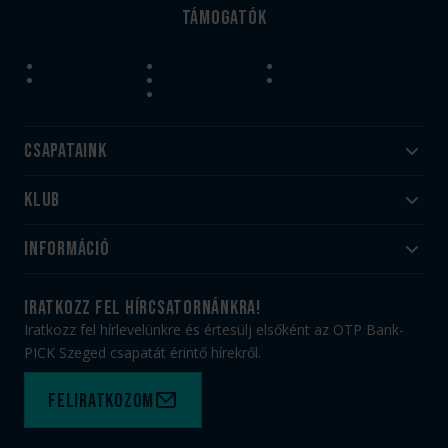
Támogatók
Csapataink
Klub
Felnőtt
Akadémia
Utánpótlás
Információ
#HandballFamily
#kékek szívügyünk
Klubtörténet
Jegy- és bérletvásárlás
iratkozz fel hírcsatornánkra!
Munkatársaink
Webshop
Iratkozz fel hírlevelünkre és értesülj elsőként az OTP Bank-
PICK Aréna
Impresszum
PICK Szeged csapatát érintő hírekről.
Sajtóakkreditáció
TAO
Büszkeségeink
Adatvédelem
Feliratkozom
Felhasználási feltételek
Kapcsolat