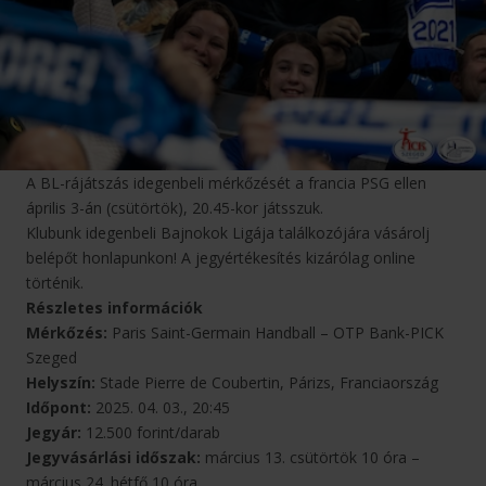
A BL-rájátszás idegenbeli mérkőzését a francia PSG ellen
április 3-án (csütörtök), 20.45-kor játsszuk.
Klubunk idegenbeli Bajnokok Ligája találkozójára vásárolj
belépőt honlapunkon! A jegyértékesítés kizárólag online
történik.
Részletes információk
Mérkőzés:
Paris Saint-Germain Handball – OTP Bank-PICK
Szeged
Helyszín:
Stade Pierre de Coubertin, Párizs, Franciaország
Időpont:
2025. 04. 03., 20:45
Jegyár:
12.500 forint/darab
Jegyvásárlási időszak:
március 13. csütörtök 10 óra –
március 24. hétfő 10 óra