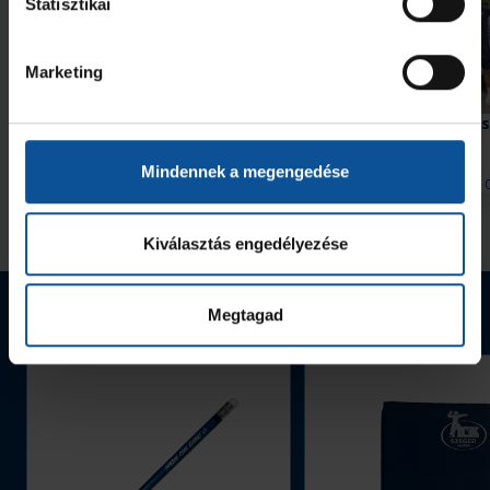
Statisztikai
Marketing
Galéria
Hiába hajráztunk, a Nantes nyert
#kékek Tour 1. állomás
Hódmezővásárhely
Mindennek a megengedése
2026. aug. 08.
2026. aug. 
Handball Family
Handball Family
Megnézem az összeset
Kiválasztás engedélyezése
Webshop termékek
Megtagad